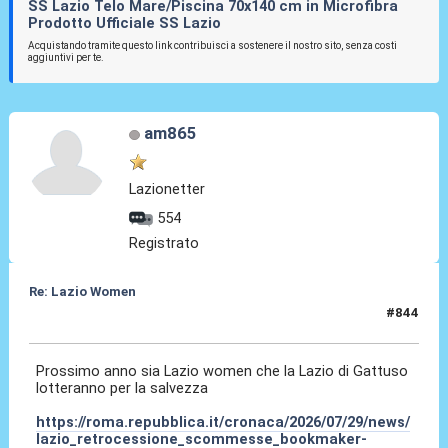
SS Lazio Telo Mare/Piscina 70x140 cm in Microfibra
Prodotto Ufficiale SS Lazio
Acquistando tramite questo link contribuisci a sostenere il nostro sito, senza costi
aggiuntivi per te.
am865
Lazionetter
554
Registrato
Re: Lazio Women
#844
29 Lug 2026, 23:52
Prossimo anno sia Lazio women che la Lazio di Gattuso
lotteranno per la salvezza
https://roma.repubblica.it/cronaca/2026/07/29/news/
lazio_retrocessione_scommesse_bookmaker-