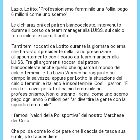
Lazio, Lotito: "Professionismo femminile una follia: pago
6 milioni come uno scemo"
Le dichiarazioni del patron biancoceleste, intervenuto
durante il corso da team manager alla LUISS, sul calcio
femminile e le sue difficoltà
Tanti temi toccati da Lotito durante la giornata odierna,
che ha visto il presidente della Lazio presenziare
all'appuntamento con il corso da team manager alla
LUISS. Tra gli argomenti toccati dal patron
biancoceleste anche quello che riguarda il mondo del
calcio femminile. La Lazio Women ha raggiunto sul
campo la salvezza, eppure per Lotito la situazione del
calcio femminile italiano è insostenibile. Così il patron: "È
una follia aver portato il calcio femminile nel
professionismo. Non ci stanno i ricavi: come uno scemo
pago ogni anno 6 milioni per far divertire la gente con la
squadra femminile".
I famosi "valori della Polisportiva" del nostro Marchese
der Grillo
Che poi da come lo dice pare che li caccia de tasca sua
6 mln, sto faccendiere