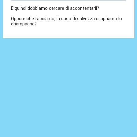
E quindi dobbiamo cercare di accontentarli?
Oppure che facciamo, in caso di salvezza ci apriamo lo
champagne?