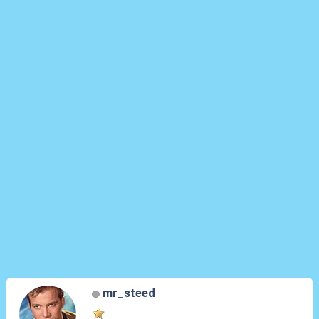
mr_steed