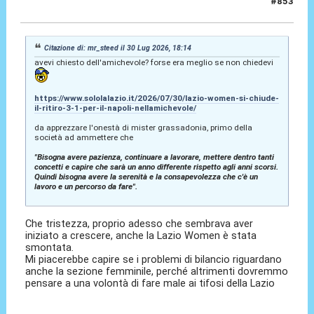
#853
31 Lug 2026, 15:17
Citazione di: mr_steed il 30 Lug 2026, 18:14
avevi chiesto dell'amichevole? forse era meglio se non chiedevi
https://www.sololalazio.it/2026/07/30/lazio-women-si-chiude-
il-ritiro-3-1-per-il-napoli-nellamichevole/
da apprezzare l'onestà di mister grassadonia, primo della
società ad ammettere che
"Bisogna avere pazienza, continuare a lavorare, mettere dentro tanti
concetti e capire che sarà un anno differente rispetto agli anni scorsi.
Quindi bisogna avere la serenità e la consapevolezza che c'è un
lavoro e un percorso da fare".
Che tristezza, proprio adesso che sembrava aver
iniziato a crescere, anche la Lazio Women è stata
smontata.
Mi piacerebbe capire se i problemi di bilancio riguardano
anche la sezione femminile, perché altrimenti dovremmo
pensare a una volontà di fare male ai tifosi della Lazio