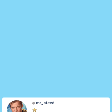
mr_steed