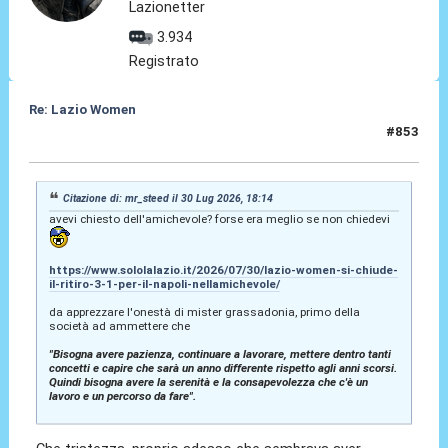
Lazionetter
3.934
Registrato
Re: Lazio Women
#853
31 Lug 2026, 15:17
Citazione di: mr_steed il 30 Lug 2026, 18:14
avevi chiesto dell'amichevole? forse era meglio se non chiedevi
https://www.sololalazio.it/2026/07/30/lazio-women-si-chiude-
il-ritiro-3-1-per-il-napoli-nellamichevole/
da apprezzare l'onestà di mister grassadonia, primo della
società ad ammettere che
"Bisogna avere pazienza, continuare a lavorare, mettere dentro tanti
concetti e capire che sarà un anno differente rispetto agli anni scorsi.
Quindi bisogna avere la serenità e la consapevolezza che c'è un
lavoro e un percorso da fare".