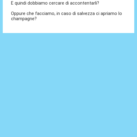
E quindi dobbiamo cercare di accontentarli?
Oppure che facciamo, in caso di salvezza ci apriamo lo
champagne?