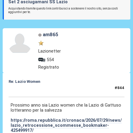
Set 2 asciugamani SS Lazio
Acquistando tramite questo link contribuisci a sostenere il nostro sito, senza costi
aggiuntivi per te.
am865
Lazionetter
554
Registrato
Re: Lazio Women
#844
29 Lug 2026, 23:52
Prossimo anno sia Lazio women che la Lazio di Gattuso
lotteranno per la salvezza
https://roma.repubblica.it/cronaca/2026/07/29/news/
lazio_retrocessione_scommesse_bookmaker-
425499917/