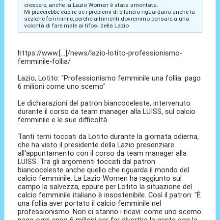
crescere, anche la Lazio Women è stata smontata.
Mi piacerebbe capire se i problemi di bilancio riguardano anche la
sezione femminile, perché altrimenti dovremmo pensare a una
volontà di fare male ai tifosi della Lazio
https://www.[...]/news/lazio-lotito-professionismo-
femminile-follia/
Lazio, Lotito: "Professionismo femminile una follia: pago
6 milioni come uno scemo"
Le dichiarazioni del patron biancoceleste, intervenuto
durante il corso da team manager alla LUISS, sul calcio
femminile e le sue difficoltà
Tanti temi toccati da Lotito durante la giornata odierna,
che ha visto il presidente della Lazio presenziare
all'appuntamento con il corso da team manager alla
LUISS. Tra gli argomenti toccati dal patron
biancoceleste anche quello che riguarda il mondo del
calcio femminile. La Lazio Women ha raggiunto sul
campo la salvezza, eppure per Lotito la situazione del
calcio femminile italiano è insostenibile. Così il patron: "È
una follia aver portato il calcio femminile nel
professionismo. Non ci stanno i ricavi: come uno scemo
pago ogni anno 6 milioni per far divertire la gente con la