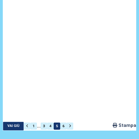
Stampa
...
1
3
4
5
6
VAI GIÙ