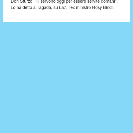
Don Sturzo: 'Ti servono oggi per essere servite domani'".
Lo ha detto a Tagadà, su La7, l'ex ministro Rosy Bindi.