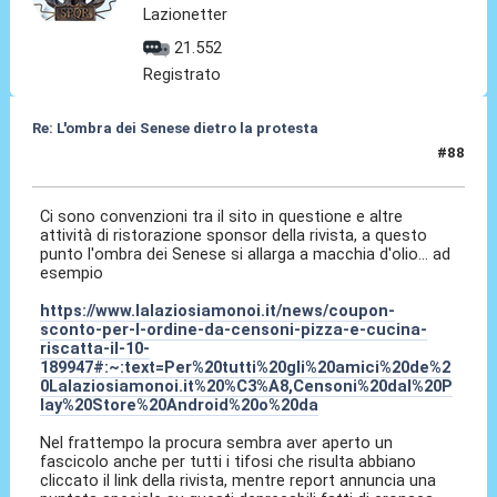
Lazionetter
21.552
Registrato
Re: L'ombra dei Senese dietro la protesta
#88
03 Apr 2026, 10:25
Ci sono convenzioni tra il sito in questione e altre
attività di ristorazione sponsor della rivista, a questo
punto l'ombra dei Senese si allarga a macchia d'olio... ad
esempio
https://www.lalaziosiamonoi.it/news/coupon-
sconto-per-l-ordine-da-censoni-pizza-e-cucina-
riscatta-il-10-
189947#:~:text=Per%20tutti%20gli%20amici%20de%2
0Lalaziosiamonoi.it%20%C3%A8,Censoni%20dal%20P
lay%20Store%20Android%20o%20da
Nel frattempo la procura sembra aver aperto un
fascicolo anche per tutti i tifosi che risulta abbiano
cliccato il link della rivista, mentre report annuncia una