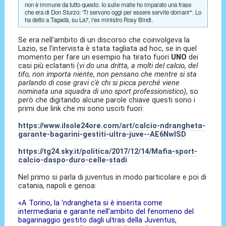
non è immune da tutto questo. Io sulle mafie ho imparato una frase
che era di Don Sturzo: 'Ti servono oggi per essere servite domani'". Lo
ha detto a Tagadà, su La7, l'ex ministro Rosy Bindi.
Se era nell'ambito di un discorso che coinvolgeva la
Lazio, se l'intervista è stata tagliata ad hoc, se in quel
momento per fare un esempio ha tirato fuori
UNO
dei
casi più eclatanti (
vi do una dritta, a molti del calcio, del
tifo, non importa niente, non pensano che mentre si sta
parlando di cose gravi c'è chi si picca perché viene
nominata una squadra di uno sport professionistico)
, so
però che digitando alcune parole chiave questi sono i
primi due link che mi sono usciti fuori:
https://www.ilsole24ore.com/art/calcio-ndrangheta-
garante-bagarini-gestiti-ultra-juve--AE6NwISD
https://tg24.sky.it/politica/2017/12/14/Mafia-sport-
calcio-daspo-duro-celle-stadi
Nel primo si parla di juventus in modo particolare e poi di
catania, napoli e genoa:
«A Torino, la 'ndrangheta si è inserita come
intermediaria e garante nell'ambito del fenomeno del
bagarinaggio gestito dagli ultras della Juventus,