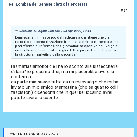
Re: L'ombra dei Senese dietro la protesta
#91
03 Apr 2026, 10:49
Citazione di: Aquila Romana il 03 Apr 2026, 10:44
L'ennesima... mi astengo dal replicare a chi ritiene che un
rapporto di sponsorizzazione tra un esercizio commerciale e una
piattaforma di informazione giornalistica sportiva equivalga a
una collusione criminale tra gli effettivi proprietari della prima e
la struttura marketing della seconda
l'asmafiasiamonoi c'è l'ha lo sconto alla bisteccheria
d'italia? io presumo di si, ma mi piacerebbe avere la
conferma.
da parte mia nasce tutto da un messaggio che mi ha
inviato un mio amico stamattina (che sa quanto odi i
fascistoni) dicendomi che in quel bel localino avrei
potuto avere lo sconto.
CONTENUTO SPONSORIZZATO