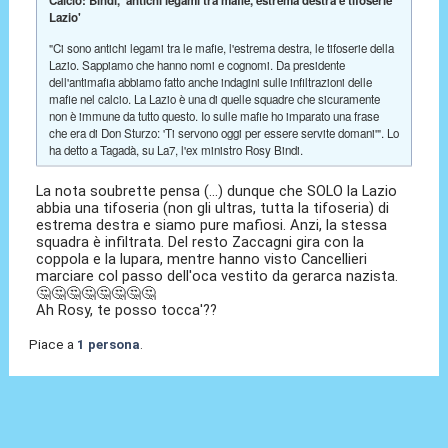
Calcio: Bindi, 'antichi legami tra mafie, estrema destra e tifoserie
Lazio'
"Ci sono antichi legami tra le mafie, l'estrema destra, le tifoserie della
Lazio. Sappiamo che hanno nomi e cognomi. Da presidente
dell'antimafia abbiamo fatto anche indagini sulle infiltrazioni delle
mafie nel calcio. La Lazio è una di quelle squadre che sicuramente
non è immune da tutto questo. Io sulle mafie ho imparato una frase
che era di Don Sturzo: 'Ti servono oggi per essere servite domani'". Lo
ha detto a Tagadà, su La7, l'ex ministro Rosy Bindi.
La nota soubrette pensa (...) dunque che SOLO la Lazio
abbia una tifoseria (non gli ultras, tutta la tifoseria) di
estrema destra e siamo pure mafiosi. Anzi, la stessa
squadra è infiltrata. Del resto Zaccagni gira con la
coppola e la lupara, mentre hanno visto Cancellieri
marciare col passo dell'oca vestito da gerarca nazista.
🤔🤔🤔🤔🤔🤔🤔🤔
Ah Rosy, te posso tocca'??
Piace a
1 persona
.