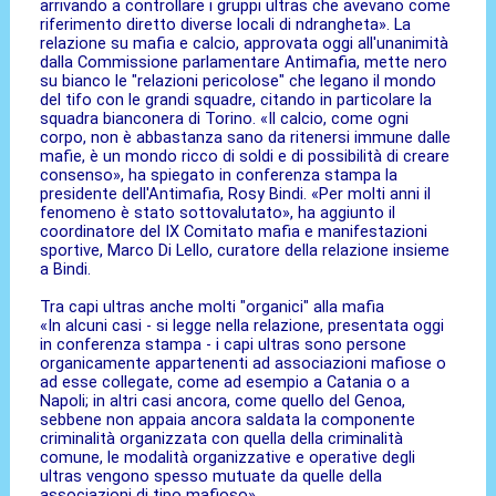
arrivando a controllare i gruppi ultras che avevano come
riferimento diretto diverse locali di ndrangheta». La
relazione su mafia e calcio, approvata oggi all'unanimità
dalla Commissione parlamentare Antimafia, mette nero
su bianco le "relazioni pericolose" che legano il mondo
del tifo con le grandi squadre, citando in particolare la
squadra bianconera di Torino. «Il calcio, come ogni
corpo, non è abbastanza sano da ritenersi immune dalle
mafie, è un mondo ricco di soldi e di possibilità di creare
consenso», ha spiegato in conferenza stampa la
presidente dell'Antimafia, Rosy Bindi. «Per molti anni il
fenomeno è stato sottovalutato», ha aggiunto il
coordinatore del IX Comitato mafia e manifestazioni
sportive, Marco Di Lello, curatore della relazione insieme
a Bindi.
Tra capi ultras anche molti "organici" alla mafia
«In alcuni casi - si legge nella relazione, presentata oggi
in conferenza stampa - i capi ultras sono persone
organicamente appartenenti ad associazioni mafiose o
ad esse collegate, come ad esempio a Catania o a
Napoli; in altri casi ancora, come quello del Genoa,
sebbene non appaia ancora saldata la componente
criminalità organizzata con quella della criminalità
comune, le modalità organizzative e operative degli
ultras vengono spesso mutuate da quelle della
associazioni di tipo mafioso».