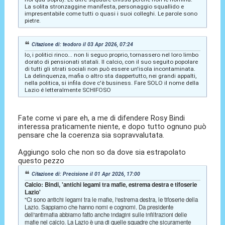
La solita stronzaggine manifesta, personaggio squallido e
impresentabile come tutti o quasi i suoi colleghi. Le parole sono
pietre.
Citazione di: teodoro il 03 Apr 2026, 07:24
Io, i politici rinco... non li seguo proprio, tornassero nel loro limbo
dorato di pensionati statali. Il calcio, con il suo seguito popolare
di tutti gli strati sociali non può essere un'isola incontaminata.
La delinquenza, mafia o altro sta dappertutto, nei grandi appalti,
nella politica, si infila dove c'è business. Fare SOLO il nome della
Lazio é letteralmente SCHIFOSO
Fate come vi pare eh, a me di difendere Rosy Bindi
interessa praticamente niente, e dopo tutto ognuno può
pensare che la coerenza sia sopravvalutata.
Aggiungo solo che non so da dove sia estrapolato
questo pezzo
Citazione di: Precisione il 01 Apr 2026, 17:00
Calcio: Bindi, 'antichi legami tra mafie, estrema destra e tifoserie
Lazio'
"Ci sono antichi legami tra le mafie, l'estrema destra, le tifoserie della
Lazio. Sappiamo che hanno nomi e cognomi. Da presidente
dell'antimafia abbiamo fatto anche indagini sulle infiltrazioni delle
mafie nel calcio. La Lazio è una di quelle squadre che sicuramente