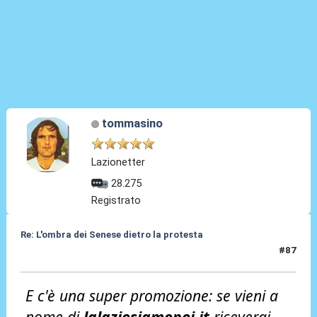
tommasino
Lazionetter
28.275
Registrato
Re: L'ombra dei Senese dietro la protesta
#87
03 Apr 2026, 09:02
E c'è una super promozione: se vieni a
nome di
lalaziosiamonoi.it
riceverai