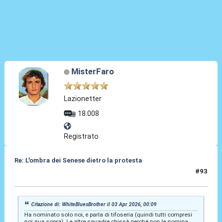
MisterFaro
Lazionetter
18.008
Registrato
Re: L'ombra dei Senese dietro la protesta
#93
03 Apr 2026, 12:42
Citazione di: WhiteBluesBrother il 03 Apr 2026, 00:09
Ha nominato solo noi, e parla di tifoseria (quindi tutti compresi
noi qua sopra). Le altre squadre chissà perché non le nomina.