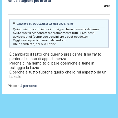
Re: La stagione piú brutta
#30
22 Mag 2026, 13:48
Citazione di: OCCULTIS il 22 Mag 2026, 13:08
Quindi siamo cambiati noi tifosi, perché in passato abbiamo
avuto motivi per contestare praticamente tutti i Presidenti
avvicendatisi (compreso Lenzini pre e post scudetto).
Oggi invece predichiamo l'abbandono.
Chi è cambiato, noi o la Lazio?
È cambiato il fatto che questo presidente ti ha fatto
perdere il senso di appartenenza.
Perché ci ha riempito di balle cosmiche e tiene in
ostaggio la Lazio .
E perché è tutto fuorché quello che io mi aspetto da un
Laziale.
Piace a
2 persone
.