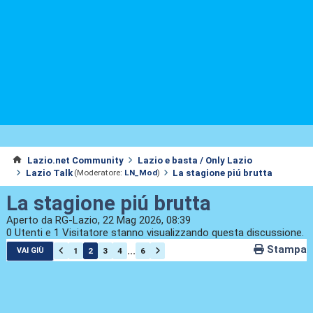
Lazio.net Community
Lazio e basta / Only Lazio
Lazio Talk
La stagione piú brutta
(Moderatore:
LN_Mod
)
La stagione piú brutta
Aperto da RG-Lazio, 22 Mag 2026, 08:39
0 Utenti e 1 Visitatore stanno visualizzando questa discussione.
Stampa
...
1
2
3
4
6
VAI GIÙ