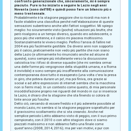
confronto generazionale che, sinceramente, mi è sempre
piaciuto. Pure io ho iniziato a seguire la Lazio negli anni
Novanta (sono dell'88) e quindi posso fare un bilancio più o
meno trentennale.
Probabilmente è la stagione peggiore che io ricordi ma non è
facile stabilire una classifica perché nell'elaborazione di queste
sensazioni subentrano anche altri fattori soggettivi. Mi spiego
meglio: ho sicuramente visto (poche) situazioni più brutte, che
però risalgono a un tempo diverso, quando ero adolescente, o
poco più che ventenne, e il calcio mi piaceva moltissimo.
Sostanzialmente le vivevo meglio. Perfino l'ansia di fallire nel
2004 era più facilmente gestibile. Da diversi anni non sopporto
più il calcio, praticamente non vedo più partite che non siano
della Lazio (e ultimamente ho rinunciato anche ad alcune di
queste), sono sempre più intollerante verso la discussione
calcistica tra i tifosi di diverse squadre (che mi sembra ormai
una delle forme più vergognose della stupidità umana, e a Roma
è invivibile) e sono sempre più insofferente alla comunicazione
contemporanea dove tutto è esasperato (una volta c'era la presa
in giro, che poteva durare un po', ma poi finiva, ora grazie ai
social e ad altre espressioni di internet sembra che la macchina
non si fermi mai). In un contesto come questo, di mia personale
insoddisfazione proprio nei riguardi del mondo in cui si inserisce
la Lazio, è chiaro che la stagione che sta finendo si colora di
tinte ancor più fosche.
Detto ciò, cercando di essere freddo e il più aderente possibile al
mondo Lazio, mi sembra sì la stagione peggiore soprattutto per
il gravissimo scollamento che si sta creando. Anche nel
semplice periodo Lotito abbiamo visto di peggio, con il suo primo
campionato, con il 2010 o con altre stagioni dove ci siamo
piazzati malissimo e non abbiamo fatto una finale come
quest'anno (2008, 2014, 2016); ma per vari motivi, e pur con