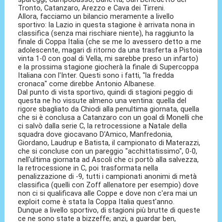
Tronto, Catanzaro, Arezzo e Cava dei Tirreni.
Allora, facciamo un bilancio meramente a livello
sportivo: la Lazio in questa stagione è arrivata nona in
classifica (senza mai rischiare niente), ha raggiunto la
finale di Coppa Italia (che se me lo avessero detto a me
adolescente, magari di ritorno da una trasferta a Pistoia
vinta 1-0 con goal di Vella, mi sarebbe preso un infarto)
e la prossima stagione giocherà la finale di Supercoppa
Italiana con l'Inter. Questi sono i fatti, "la fredda
cronaca" come direbbe Antonio Albanese.
Dal punto di vista sportivo, quindi di stagioni peggio di
questa ne ho vissute almeno una ventina: quella del
rigore sbagliato da Chiodi alla penultima giornata, quella
che si è conclusa a Catanzaro con un goal di Monelli che
ci salvò dalla serie C, la retrocessione a Natale della
squadra dove giocavano D'Amico, Manfredonia,
Giordano, Laudrup e Batista, il campionato di Materazzi,
che si concluse con un pareggio "acchittatissimo", 0-0,
nell'ultima giornata ad Ascoli che ci portò alla salvezza,
la retrocessione in C, poi trasformata nella
penalizzazione di -9, tutti i campionati anonimi di metà
classifica (quelli con Zoff allenatore per esempio) dove
non ci si qualificava alle Coppe e dove non c'era mai un
exploit come è stata la Coppa Italia quest'anno.
Dunque a livello sportivo, di stagioni più brutte di queste
ce ne sono state a bizzeffe; anzi, a guardar ben,