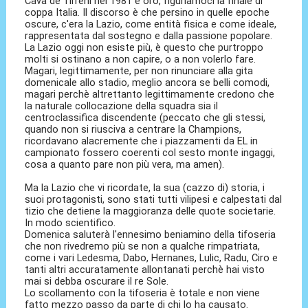
Cava de'Tirreni nel 1981 è oro, figuriamoci la finale di
coppa Italia. Il discorso è che persino in quelle epoche
oscure, c'era la Lazio, come entità fisica e come ideale,
rappresentata dal sostegno e dalla passione popolare.
La Lazio oggi non esiste più, è questo che purtroppo
molti si ostinano a non capire, o a non volerlo fare.
Magari, legittimamente, per non rinunciare alla gita
domenicale allo stadio, meglio ancora se belli comodi,
magari perchè altrettanto legittimamente credono che
la naturale collocazione della squadra sia il
centroclassifica discendente (peccato che gli stessi,
quando non si riusciva a centrare la Champions,
ricordavano alacremente che i piazzamenti da EL in
campionato fossero coerenti col sesto monte ingaggi,
cosa a quanto pare non più vera, ma amen).
Ma la Lazio che vi ricordate, la sua (cazzo di) storia, i
suoi protagonisti, sono stati tutti vilipesi e calpestati dal
tizio che detiene la maggioranza delle quote societarie.
In modo scientifico.
Domenica saluterà l'ennesimo beniamino della tifoseria
che non rivedremo più se non a qualche rimpatriata,
come i vari Ledesma, Dabo, Hernanes, Lulic, Radu, Ciro e
tanti altri accuratamente allontanati perchè hai visto
mai si debba oscurare il re Sole.
Lo scollamento con la tifoseria è totale e non viene
fatto mezzo passo da parte di chi lo ha causato.