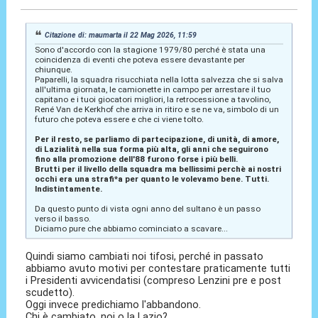
Citazione di: maumarta il 22 Mag 2026, 11:59
Sono d'accordo con la stagione 1979/80 perché è stata una
coincidenza di eventi che poteva essere devastante per
chiunque.
Paparelli, la squadra risucchiata nella lotta salvezza che si salva
all'ultima giornata, le camionette in campo per arrestare il tuo
capitano e i tuoi giocatori migliori, la retrocessione a tavolino,
René Van de Kerkhof che arriva in ritiro e se ne va, simbolo di un
futuro che poteva essere e che ci viene tolto.
Per il resto, se parliamo di partecipazione, di unità, di amore,
di Lazialità nella sua forma più alta, gli anni che seguirono
fino alla promozione dell'88 furono forse i più belli.
Brutti per il livello della squadra ma bellissimi perchè ai nostri
occhi era una strafi*a per quanto le volevamo bene. Tutti.
Indistintamente.
Da questo punto di vista ogni anno del sultano è un passo
verso il basso.
Diciamo pure che abbiamo cominciato a scavare...
Quindi siamo cambiati noi tifosi, perché in passato
abbiamo avuto motivi per contestare praticamente tutti
i Presidenti avvicendatisi (compreso Lenzini pre e post
scudetto).
Oggi invece predichiamo l'abbandono.
Chi è cambiato, noi o la Lazio?