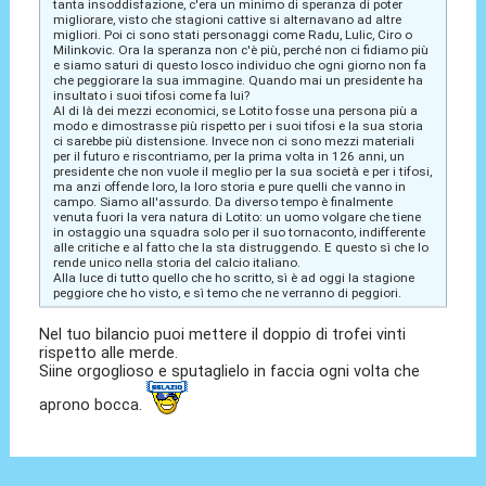
tanta insoddisfazione, c'era un minimo di speranza di poter
migliorare, visto che stagioni cattive si alternavano ad altre
migliori. Poi ci sono stati personaggi come Radu, Lulic, Ciro o
Milinkovic. Ora la speranza non c'è più, perché non ci fidiamo più
e siamo saturi di questo losco individuo che ogni giorno non fa
che peggiorare la sua immagine. Quando mai un presidente ha
insultato i suoi tifosi come fa lui?
Al di là dei mezzi economici, se Lotito fosse una persona più a
modo e dimostrasse più rispetto per i suoi tifosi e la sua storia
ci sarebbe più distensione. Invece non ci sono mezzi materiali
per il futuro e riscontriamo, per la prima volta in 126 anni, un
presidente che non vuole il meglio per la sua società e per i tifosi,
ma anzi offende loro, la loro storia e pure quelli che vanno in
campo. Siamo all'assurdo. Da diverso tempo è finalmente
venuta fuori la vera natura di Lotito: un uomo volgare che tiene
in ostaggio una squadra solo per il suo tornaconto, indifferente
alle critiche e al fatto che la sta distruggendo. E questo sì che lo
rende unico nella storia del calcio italiano.
Alla luce di tutto quello che ho scritto, sì è ad oggi la stagione
peggiore che ho visto, e sì temo che ne verranno di peggiori.
Nel tuo bilancio puoi mettere il doppio di trofei vinti
rispetto alle merde.
Siine orgoglioso e sputaglielo in faccia ogni volta che
aprono bocca.