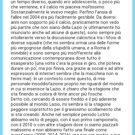
un tempo diverso, quando ero adolescente, o poco più
che ventenne, e il calcio mi piaceva moltissimo.
Sostanzialmente le vivevo meglio. Perfino l'ansia di
fallire nel 2004 era più facilmente gestibile. Da diversi
anni non sopporto più il calcio, praticamente non vedo
più partite che non siano della Lazio (e ultimamente ho
rinunciato anche ad alcune di queste), sono sempre più
intollerante verso la discussione calcistica tra i tifosi di
diverse squadre (che mi sembra ormai una delle forme
più vergognose della stupidità umana, e a Roma è
invivibile) e sono sempre più insofferente alla
comunicazione contemporanea dove tutto è
esasperato (una volta c'era la presa in giro, che poteva
durare un po', ma poi finiva, ora grazie ai social e ad altre
espressioni di internet sembra che la macchina non si
fermi mai). In un contesto come questo, di mia
personale insoddisfazione proprio nei riguardi del mondo
in cui si inserisce la Lazio, è chiaro che la stagione che
sta finendo si colora di tinte ancor più fosche.
Detto ciò, cercando di essere freddo e il più aderente
possibile al mondo Lazio, mi sembra sì la stagione
peggiore soprattutto per il gravissimo scollamento che
si sta creando. Anche nel semplice periodo Lotito
abbiamo visto di peggio, con il suo primo campionato,
con il 2010 o con altre stagioni dove ci siamo piazzati
malissimo e non abbiamo fatto una finale come
quest'anno (2008, 2014, 2016); ma per vari motivi, e pur