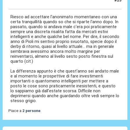
#25
22 Mag 2026, 13:18
Riesco ad accettare l'anonimato momentaneo con una
certa tranquillità quando so che si riparte l'anno dopo. In
passato, quando si andava male c'era poi praticamente
sempre una discreta risalita fatta da mercati estivi
intelligenti e anche qualche bel nome. Per dire, il secondo
anno di Pioli mi sentivo proprio svuotato, specie dopo il
derby di ritorno, quasi al livello attuale... ma in generale
sembrava avessimo ancora molto margine per
reinventarci, almeno al livello sesto posto finestra sul
quarto (cit.)
La differenza appunto è che quest'anno sei andato male
e al momento le prospettive di fare investimenti
importanti o quantomeno intelligenti per mettere a
posto le cose sono praticamente inesistenti, e questo
lo sappiamo già dall'estate scorsa. Difficile non
deprimersi quando anche guardando oltre vedi sempre lo
stesso grigio.
Piace a
2 persone
.