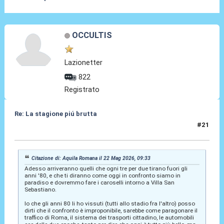
OCCULTIS
Lazionetter
822
Registrato
Re: La stagione piú brutta
#21
22 Mag 2026, 13:02
Citazione di: Aquila Romana il 22 Mag 2026, 09:33
Adesso arriveranno quelli che ogni tre per due tirano fuori gli
anni '80, e che ti diranno come oggi in confronto siamo in
paradiso e dovremmo fare i caroselli intorno a Villa San
Sebastiano.
Io che gli anni 80 li ho vissuti (tutti allo stadio fra l'altro) posso
dirti che il confronto è improponibile, sarebbe come paragonare il
traffico di Roma, il sistema dei trasporti cittadino, le automobili