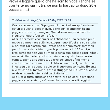
Prova a leggere quello che ha scritto Vogel (anche se
con te temo sia inutile, se non lo hai capito dopo 20 e
passa anni..)
Citazione di: Vogel_Lazio il 22 Mag 2026, 12:59
Ora la speranza non c'è più, perché non ci fidiamo più e siamo
saturi di questo losco individuo che ogni giorno non fa che
peggiorare la sua immagine. Quando mai un presidente ha
insultato i suoi tifosi come fa lui?
Al di là dei mezzi economici, se Lotito fosse una persona più a
modo e dimostrasse più rispetto per i suoi tifosi e la sua storia
ci sarebbe più distensione. Invece non ci sono mezzi materiali
per il futuro e riscontriamo, per la prima volta in 126 anni, un
presidente che non vuole il meglio per la sua società e per i tifosi,
ma anzi offende loro, la loro storia e pure quelli che vanno in
campo. Siamo all'assurdo. Da diverso tempo è finalmente
venuta fuori la vera natura di Lotito: un uomo volgare che tiene
in ostaggio una squadra solo per il suo tornaconto, indifferente
alle critiche e al fatto che la sta distruggendo. E questo sì che lo
rende unico nella storia del calcio italiano.
Alla luce di tutto quello che ho scritto, sì è ad oggi la stagione
peggiore che ho visto, e sì temo che ne verranno di peggiori.