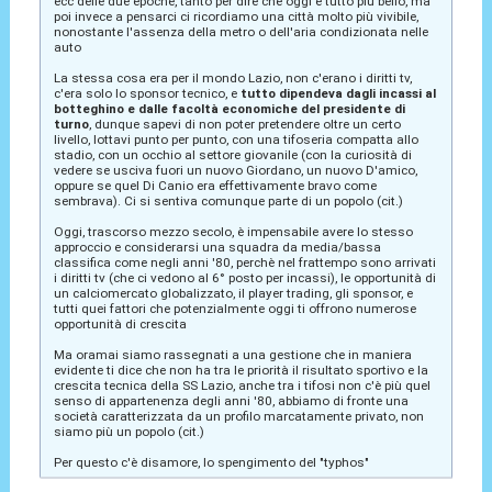
ecc delle due epoche, tanto per dire che oggi è tutto più bello, ma
poi invece a pensarci ci ricordiamo una città molto più vivibile,
nonostante l'assenza della metro o dell'aria condizionata nelle
auto
La stessa cosa era per il mondo Lazio, non c'erano i diritti tv,
c'era solo lo sponsor tecnico, e
tutto dipendeva dagli incassi al
botteghino e dalle facoltà economiche del presidente di
turno
, dunque sapevi di non poter pretendere oltre un certo
livello, lottavi punto per punto, con una tifoseria compatta allo
stadio, con un occhio al settore giovanile (con la curiosità di
vedere se usciva fuori un nuovo Giordano, un nuovo D'amico,
oppure se quel Di Canio era effettivamente bravo come
sembrava). Ci si sentiva comunque parte di un popolo (cit.)
Oggi, trascorso mezzo secolo, è impensabile avere lo stesso
approccio e considerarsi una squadra da media/bassa
classifica come negli anni '80, perchè nel frattempo sono arrivati
i diritti tv (che ci vedono al 6° posto per incassi), le opportunità di
un calciomercato globalizzato, il player trading, gli sponsor, e
tutti quei fattori che potenzialmente oggi ti offrono numerose
opportunità di crescita
Ma oramai siamo rassegnati a una gestione che in maniera
evidente ti dice che non ha tra le priorità il risultato sportivo e la
crescita tecnica della SS Lazio, anche tra i tifosi non c'è più quel
senso di appartenenza degli anni '80, abbiamo di fronte una
società caratterizzata da un profilo marcatamente privato, non
siamo più un popolo (cit.)
Per questo c'è disamore, lo spengimento del "typhos"