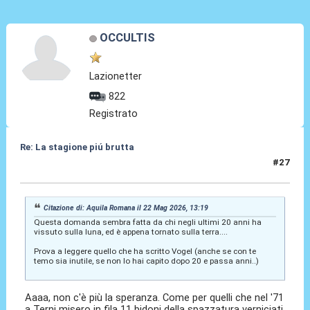
OCCULTIS
Lazionetter
822
Registrato
Re: La stagione piú brutta
#27
22 Mag 2026, 13:24
Citazione di: Aquila Romana il 22 Mag 2026, 13:19
Questa domanda sembra fatta da chi negli ultimi 20 anni ha
vissuto sulla luna, ed è appena tornato sulla terra....
Prova a leggere quello che ha scritto Vogel (anche se con te
temo sia inutile, se non lo hai capito dopo 20 e passa anni..)
Aaaa, non c'è più la speranza. Come per quelli che nel '71
a Terni misero in fila 11 bidoni della spazzatura verniciati