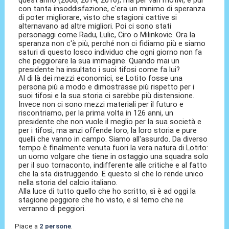
con tanta insoddisfazione, c'era un minimo di speranza
di poter migliorare, visto che stagioni cattive si
alternavano ad altre migliori. Poi ci sono stati
personaggi come Radu, Lulic, Ciro o Milinkovic. Ora la
speranza non c'è più, perché non ci fidiamo più e siamo
saturi di questo losco individuo che ogni giorno non fa
che peggiorare la sua immagine. Quando mai un
presidente ha insultato i suoi tifosi come fa lui?
Al di là dei mezzi economici, se Lotito fosse una
persona più a modo e dimostrasse più rispetto per i
suoi tifosi e la sua storia ci sarebbe più distensione.
Invece non ci sono mezzi materiali per il futuro e
riscontriamo, per la prima volta in 126 anni, un
presidente che non vuole il meglio per la sua società e
per i tifosi, ma anzi offende loro, la loro storia e pure
quelli che vanno in campo. Siamo all'assurdo. Da diverso
tempo è finalmente venuta fuori la vera natura di Lotito:
un uomo volgare che tiene in ostaggio una squadra solo
per il suo tornaconto, indifferente alle critiche e al fatto
che la sta distruggendo. E questo sì che lo rende unico
nella storia del calcio italiano.
Alla luce di tutto quello che ho scritto, sì è ad oggi la
stagione peggiore che ho visto, e sì temo che ne
verranno di peggiori.
Piace a
2 persone
.