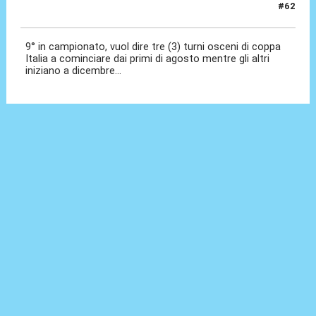
#62
25 Mag 2026, 22:26
9° in campionato, vuol dire tre (3) turni osceni di coppa
Italia a cominciare dai primi di agosto mentre gli altri
iniziano a dicembre...