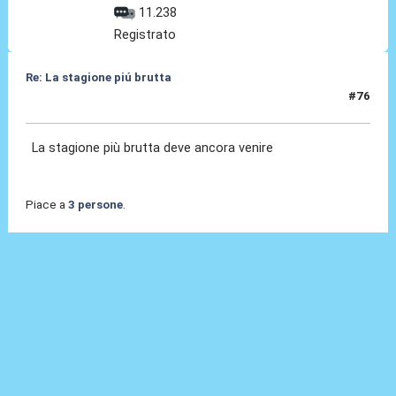
11.238
Registrato
Re: La stagione piú brutta
#76
14 Giu 2026, 23:56
La stagione più brutta deve ancora venire
Piace a
3 persone
.