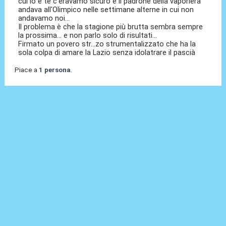
cui io e te c'eravamo sicuro e il padrone della vaporiera
andava all'Olimpico nelle settimane alterne in cui non
andavamo noi...
Il problema è che la stagione più brutta sembra sempre
la prossima... e non parlo solo di risultati...
Firmato un povero str...zo strumentalizzato che ha la
sola colpa di amare la Lazio senza idolatrare il pascià
Piace a
1 persona
.