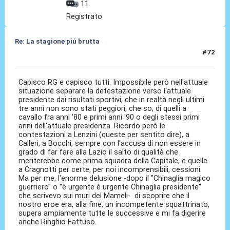
11
Registrato
Re: La stagione piú brutta
#72
28 Mag 2026, 22:24
Capisco RG e capisco tutti. Impossibile però nell'attuale
situazione separare la detestazione verso l'attuale
presidente dai risultati sportivi, che in realtà negli ultimi
tre anni non sono stati peggiori, che so, di quelli a
cavallo fra anni '80 e primi anni '90 o degli stessi primi
anni dell'attuale presidenza. Ricordo però le
contestazioni a Lenzini (queste per sentito dire), a
Calleri, a Bocchi, sempre con l'accusa di non essere in
grado di far fare alla Lazio il salto di qualità che
meriterebbe come prima squadra della Capitale; e quelle
a Cragnotti per certe, per noi incomprensibili, cessioni.
Ma per me, l'enorme delusione -dopo il "Chinaglia magico
guerriero" o "è urgente è urgente Chinaglia presidente"
che scrivevo sui muri del Mameli- di scoprire che il
nostro eroe era, alla fine, un incompetente squattrinato,
supera ampiamente tutte le successive e mi fa digerire
anche Ringhio Fattuso.