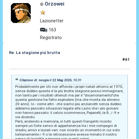
Orzowei
Lazionetter
163
Registrato
Re: La stagione piú brutta
#61
25 Mag 2026, 13:34
Citazione di: neogia il 22 Mag 2026, 15:31
Probabilmente per chi non affonda i propri natali attorno al 1970,
senza dubbio questa è la più brutta stagione posso immaginare,
non tanto per i risultati ottenuti ma per il "disamoramento"che
questa gestione ha fatto esplodere (ma che monta da almeno
20 anni). Io - come altri - che siamo più anzianotti senza dubbio
abbiamo passato situazioni legate alla Lazio che i più giovani
non hanno passato: il calcio scommesse, Paparelli, la B , i -9 e
via dicendo.
Però, andando a memoria, in tutti questi frangenti ricordo
sempre un forte senso di appartenenza tra i mie compagni di
stadio, amici e laziali vari: non ricordo un momento in cui solo
lontanamente i -9 o la retrocessione avesse minato il nostro
senso di lazialità e legame con questi colori.