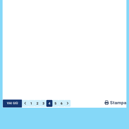
Stampa
1
2
3
4
5
6
VAI GIÙ