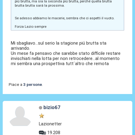
piú brutta, ma sia la seconda piú brutta, perché quella brutta
brutta brutta sará la prossima.
Se adesso abbiamo le macerie, sembra che ci aspetti il vuoto.
Forza Lazio sempre
Mi sbagliavo...sul serio la stagione piú brutta sta
arrivando.
Un mese fa pensavo che sarebbe stato difficile restare
invischiati nella lotta per non retrocedere...al momento
mi sembra una prospettiva tutt´altro che remota
Piace a
3 persone
.
bizio67
Lazionetter
19.208