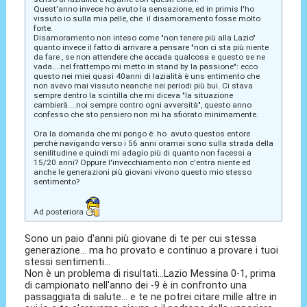
Quest'anno invece ho avuto la sensazione, ed in primis l'ho
vissuto io sulla mia pelle, che il disamoramento fosse molto
forte.
Disamoramento non inteso come "non tenere più alla Lazio"
quanto invece il fatto di arrivare a pensare "non ci sta più niente
da fare , se non attendere che accada qualcosa e questo se ne
vada....nel frattempo mi metto in stand by la passione": ecco
questo nei miei quasi 40anni di lazialità è uns entimento che
non avevo mai vissuto neanche nei periodi più bui. Ci stava
sempre dentro la scintilla che mi diceva "la situazione
cambierà....noi sempre contro ogni avversità", questo anno
confesso che sto pensiero non mi ha sfiorato minimamente.
Ora la domanda che mi pongo è: ho avuto questos entore
perchè navigando verso i 56 anni oramai sono sulla strada della
senilitudine e quindi mi adagio più di quanto non facessi a
15/20 anni? Oppure l'invecchiamento non c'entra niente ed
anche le generazioni più giovani vivono questo mio stesso
sentimento?
Ad posteriora
Sono un paio d'anni più giovane di te per cui stessa
generazione... ma ho provato e continuo a provare i tuoi
stessi sentimenti...
Non è un problema di risultati...Lazio Messina 0-1, prima
di campionato nell'anno dei -9 è in confronto una
passaggiata di salute... e te ne potrei citare mille altre in