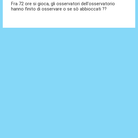
Fra 72 ore si gioca, gli osservatori dell'osservatorio
hanno finito di osservare o se sò abbioccati ??