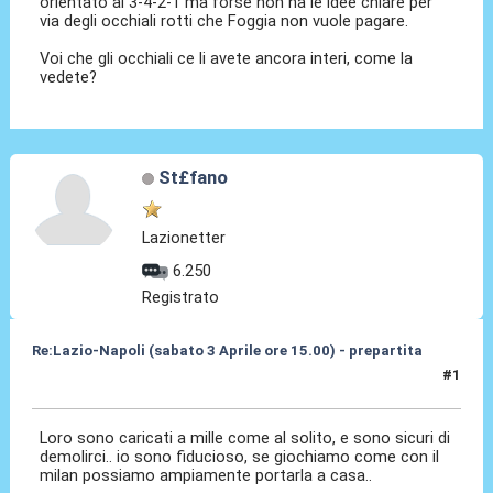
orientato al 3-4-2-1 ma forse non ha le idee chiare per
via degli occhiali rotti che Foggia non vuole pagare.
Voi che gli occhiali ce li avete ancora interi, come la
vedete?
St£fano
Lazionetter
6.250
Registrato
Re:Lazio-Napoli (sabato 3 Aprile ore 15.00) - prepartita
#1
30 Mar 2010, 17:16
Loro sono caricati a mille come al solito, e sono sicuri di
demolirci.. io sono fiducioso, se giochiamo come con il
milan possiamo ampiamente portarla a casa..