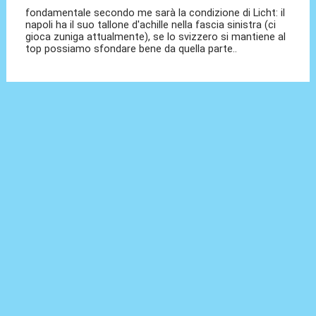
fondamentale secondo me sarà la condizione di Licht: il
napoli ha il suo tallone d'achille nella fascia sinistra (ci
gioca zuniga attualmente), se lo svizzero si mantiene al
top possiamo sfondare bene da quella parte..