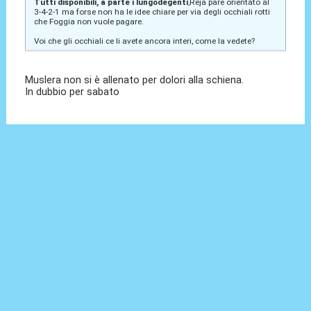
Tutti disponibili, a parte i lungodegenti
,Reja pare orientato al
3-4-2-1 ma forse non ha le idee chiare per via degli occhiali rotti
che Foggia non vuole pagare.
Voi che gli occhiali ce li avete ancora interi, come la vedete?
Muslera non si è allenato per dolori alla schiena.
In dubbio per sabato