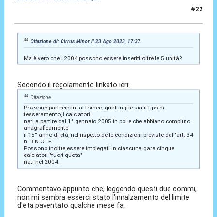
#22
23 Ago 2023, 18:34
Citazione di: Cirrus Minor il 23 Ago 2023, 17:37
Ma è vero che i 2004 possono essere inseriti oltre le 5 unità?
Secondo il regolamento linkato ieri:
Citazione
Possono partecipare al torneo, qualunque sia il tipo di
tesseramento, i calciatori
nati a partire dal 1° gennaio 2005 in poi e che abbiano compiuto
anagraficamente
il 15° anno di età, nel rispetto delle condizioni previste dall'art. 34
n. 3 N.O.I.F.
Possono inoltre essere impiegati in ciascuna gara cinque
calciatori "fuori quota"
nati nel 2004.
Commentavo appunto che, leggendo questi due commi,
non mi sembra esserci stato l'innalzamento del limite
d'età paventato qualche mese fa.