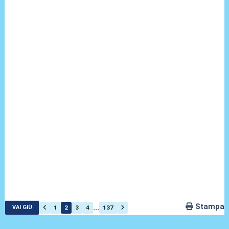
Stampa
...
1
2
3
4
137
VAI GIÙ