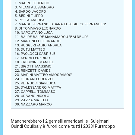
1. MAGRO FEDERICO
3. MILANI ALESSANDRO
4. SARDO JACOPO
5. BEDINI FILIPPO
6. PETTA ANDREA
7. MANGO FERNANDES SANA EUSEBIO "S. FERNANDES"
8. DI TOMMASO LEONARDO
10. NAPOLITANO LUCA
11. BALDE BALDE MAHAMADOU "BALDE JR"
12. MARTINELLI LEONARDO
13. RUGGERI FABIO ANDREA
15. DUTU MATTEO
16. PAOLOCCI GABRIELE
17. SERRA FEDERICO
18. TREDICINE MANUEL
21. BIGOTTI MASSIMO
22. RENZETTI DAVIDE
23. MARINI MATTEO AMOS "AMOS"
24. FERRARI LORENZO
25. PETRUCCI GIANLUCA
26. D'ALESSANDRO MATTYA
27. CAPPELLI TOMMASO
28. URBANO NICOLO'
29. ZAZZA MATTEO
30. NAZZARO MARCO
Mancherebbero i 2 gemelli americani e Sulejmani .
Quindi Coulibaly è furori come tutti i 2033! Purtroppo