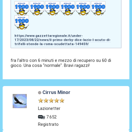
https://www.gazzettaregionale.it/under-
17/2023/08/22/news/il-primo-derby-dice-lazio-l-acuto-di-
trifelli-stende-la-roma-scudettata-149459/
fra l'altro con 6 minuti e mezzo di recupero su 60 di
gioco. Una cosa "normale". Bravi ragazzi!
Cirrus Minor
Lazionetter
7.652
Registrato