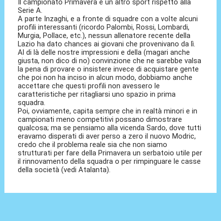
Il campionato Primavera è un altro sport rispetto alla
Serie A.
A parte Inzaghi, e a fronte di squadre con a volte alcuni
profili interessanti (ricordo Palombi, Rossi, Lombardi,
Murgia, Pollace, etc.), nessun allenatore recente della
Lazio ha dato chances ai giovani che provenivano da lì.
Al di là delle nostre impressioni e della (magari anche
giusta, non dico di no) convinzione che ne sarebbe valsa
la pena di provare o insistere invece di acquistare gente
che poi non ha inciso in alcun modo, dobbiamo anche
accettare che questi profili non avessero le
caratteristiche per ritagliarsi uno spazio in prima
squadra.
Poi, ovviamente, capita sempre che in realtà minori e in
campionati meno competitivi possano dimostrare
qualcosa; ma se pensiamo alla vicenda Sardo, dove tutti
eravamo disperati di aver perso a zero il nuovo Modric,
credo che il problema reale sia che non siamo
strutturati per fare della Primavera un serbatoio utile per
il rinnovamento della squadra o per rimpinguare le casse
della società (vedi Atalanta).