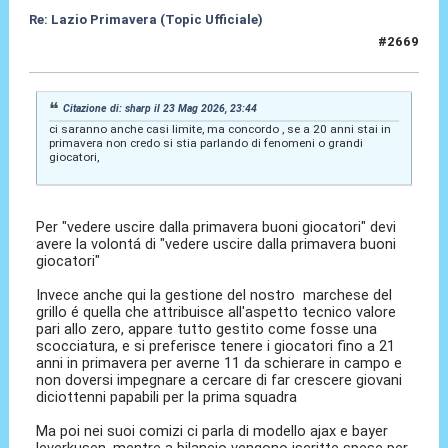
Re: Lazio Primavera (Topic Ufficiale)
#2669
24 Mag 2026, 08:33
Citazione di: sharp il 23 Mag 2026, 23:44
ci saranno anche casi limite, ma concordo , se a 20 anni stai in
primavera non credo si stia parlando di fenomeni o grandi
giocatori,
Per "vedere uscire dalla primavera buoni giocatori" devi
avere la volontá di "vedere uscire dalla primavera buoni
giocatori"
Invece anche qui la gestione del nostro marchese del
grillo é quella che attribuisce all'aspetto tecnico valore
pari allo zero, appare tutto gestito come fosse una
scocciatura, e si preferisce tenere i giocatori fino a 21
anni in primavera per averne 11 da schierare in campo e
non doversi impegnare a cercare di far crescere giovani
diciottenni papabili per la prima squadra
Ma poi nei suoi comizi ci parla di modello ajax e bayer
leverkusen, mentre a bilancio vengono iscritte spese per