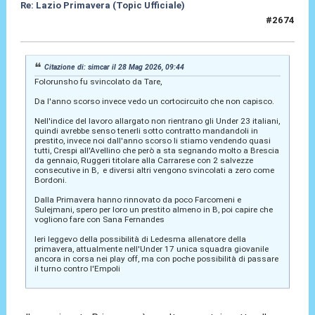
Re: Lazio Primavera (Topic Ufficiale)
#2674
28 Mag 2026, 09:51
Citazione di: simcar il 28 Mag 2026, 09:44
Folorunsho fu svincolato da Tare,
Da l'anno scorso invece vedo un cortocircuito che non capisco.
Nell'indice del lavoro allargato non rientrano gli Under 23 italiani,
quindi avrebbe senso tenerli sotto contratto mandandoli in
prestito, invece noi dall'anno scorso li stiamo vendendo quasi
tutti, Crespi all'Avellino che però a sta segnando molto a Brescia
da gennaio, Ruggeri titolare alla Carrarese con 2 salvezze
consecutive in B, e diversi altri vengono svincolati a zero come
Bordoni.
Dalla Primavera hanno rinnovato da poco Farcomeni e
Sulejmani, spero per loro un prestito almeno in B, poi capire che
vogliono fare con Sana Fernandes
Ieri leggevo della possibilità di Ledesma allenatore della
primavera, attualmente nell'Under 17 unica squadra giovanile
ancora in corsa nei play off, ma con poche possibilità di passare
il turno contro l'Empoli