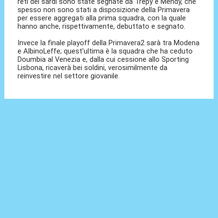
reti dei sardi sono state segnate da Trepy e Mendy, che
spesso non sono stati a disposizione della Primavera
per essere aggregati alla prima squadra, con la quale
hanno anche, rispettivamente, debuttato e segnato.
Invece la finale playoff della Primavera2 sarà tra Modena
e AlbinoLeffe; quest'ultima è la squadra che ha ceduto
Doumbia al Venezia e, dalla cui cessione allo Sporting
Lisbona, ricaverà bei soldini, verosimilmente da
reinvestire nel settore giovanile.