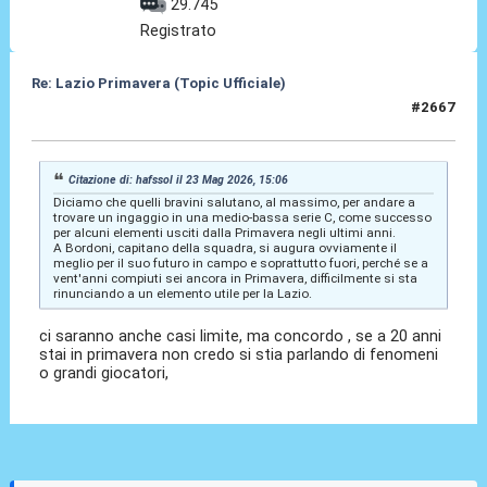
29.745
Registrato
Re: Lazio Primavera (Topic Ufficiale)
#2667
23 Mag 2026, 23:44
Citazione di: hafssol il 23 Mag 2026, 15:06
Diciamo che quelli bravini salutano, al massimo, per andare a
trovare un ingaggio in una medio-bassa serie C, come successo
per alcuni elementi usciti dalla Primavera negli ultimi anni.
A Bordoni, capitano della squadra, si augura ovviamente il
meglio per il suo futuro in campo e soprattutto fuori, perché se a
vent'anni compiuti sei ancora in Primavera, difficilmente si sta
rinunciando a un elemento utile per la Lazio.
ci saranno anche casi limite, ma concordo , se a 20 anni
stai in primavera non credo si stia parlando di fenomeni
o grandi giocatori,