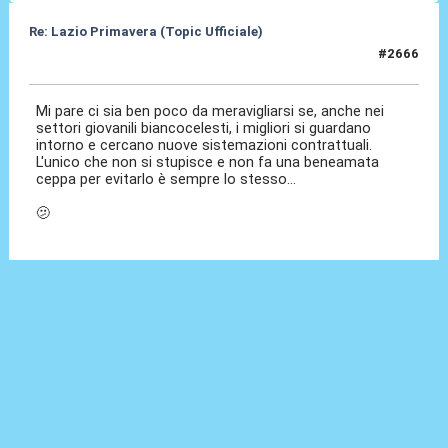
Re: Lazio Primavera (Topic Ufficiale)
#2666
23 Mag 2026, 17:28
Mi pare ci sia ben poco da meravigliarsi se, anche nei
settori giovanili biancocelesti, i migliori si guardano
intorno e cercano nuove sistemazioni contrattuali.
L'unico che non si stupisce e non fa una beneamata
ceppa per evitarlo è sempre lo stesso...
🫤