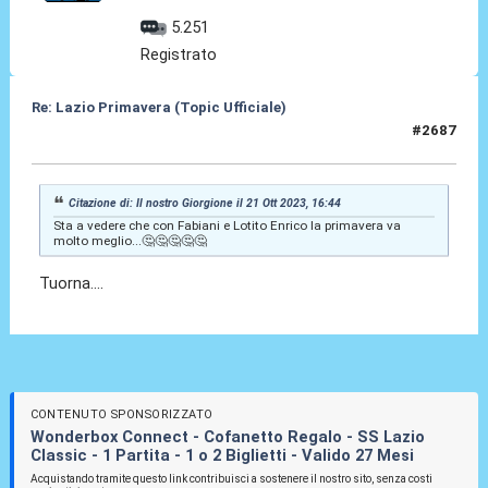
5.251
Registrato
Re: Lazio Primavera (Topic Ufficiale)
#2687
20 Giu 2026, 01:05
Citazione di: Il nostro Giorgione il 21 Ott 2023, 16:44
Sta a vedere che con Fabiani e Lotito Enrico la primavera va
molto meglio...🤔🤔🤔🤔🤔
Tuorna....
CONTENUTO SPONSORIZZATO
Wonderbox Connect - Cofanetto Regalo - SS Lazio
Classic - 1 Partita - 1 o 2 Biglietti - Valido 27 Mesi
Acquistando tramite questo link contribuisci a sostenere il nostro sito, senza costi