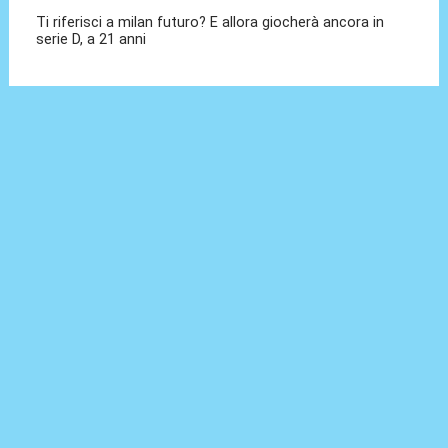
Ti riferisci a milan futuro? E allora giocherà ancora in
serie D, a 21 anni