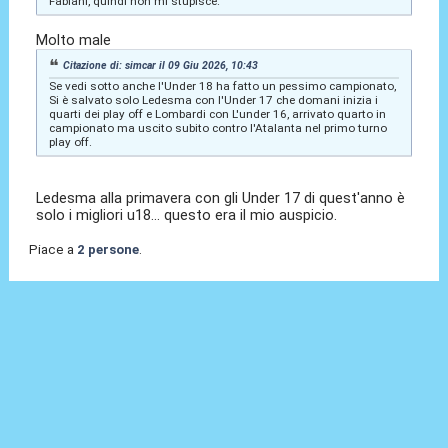
Fabiani, quindi non mi stupisce.
Molto male
Citazione di: simcar il 09 Giu 2026, 10:43
Se vedi sotto anche l'Under 18 ha fatto un pessimo campionato,
Si è salvato solo Ledesma con l'Under 17 che domani inizia i
quarti dei play off e Lombardi con L'under 16, arrivato quarto in
campionato ma uscito subito contro l'Atalanta nel primo turno
play off.
Ledesma alla primavera con gli Under 17 di quest'anno è
solo i migliori u18... questo era il mio auspicio.
Piace a
2 persone
.