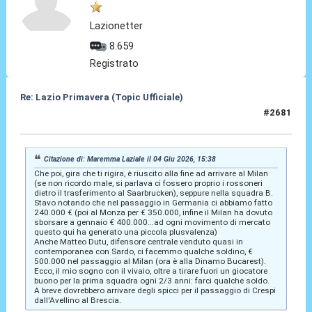
Lazionetter
8.659
Registrato
Re: Lazio Primavera (Topic Ufficiale)
#2681
04 Giu 2026, 16:19
Citazione di: Maremma Laziale il 04 Giu 2026, 15:38
Che poi, gira che ti rigira, è riuscito alla fine ad arrivare al Milan
(se non ricordo male, si parlava ci fossero proprio i rossoneri
dietro il trasferimento al Saarbrucken), seppure nella squadra B.
Stavo notando che nel passaggio in Germania ci abbiamo fatto
240.000 € (poi al Monza per € 350.000, infine il Milan ha dovuto
sborsare a gennaio € 400.000...ad ogni movimento di mercato
questo qui ha generato una piccola plusvalenza)
Anche Matteo Dutu, difensore centrale venduto quasi in
contemporanea con Sardo, ci facemmo qualche soldino, €
500.000 nel passaggio al Milan (ora è alla Dinamo Bucarest).
Ecco, il mio sogno con il vivaio, oltre a tirare fuori un giocatore
buono per la prima squadra ogni 2/3 anni: farci qualche soldo.
A breve dovrebbero arrivare degli spicci per il passaggio di Crespi
dall'Avellino al Brescia.