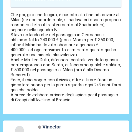
Che poi, gira che ti rigira, è riuscito alla fine ad arrivare al
Milan (se non ricordo male, si parlava ci fossero proprio i
rossoneri dietro il trasferimento al Saarbrucken),
seppure nella squadra B.
Stavo notando che nel passaggio in Germania ci
abbiamo fatto 240.000 € (poi al Monza per € 350.000,
infine il Milan ha dovuto sborsare a gennaio €
400.000...ad ogni movimento di mercato questo qui ha
generato una piccola plusvalenza)
Anche Matteo Dutu, difensore centrale venduto quasi in
contemporanea con Sardo, ci facemmo qualche soldino,
€ 500.000 nel passaggio al Milan (ora è alla Dinamo
Bucarest).
Ecco, il mio sogno con il vivaio, oltre a tirare fuori un
giocatore buono per la prima squadra ogni 2/3 anni: farci
qualche soldo.
A breve dovrebbero arrivare degli spicci per il passaggio
di Crespi dall'Avellino al Brescia.
Vincelor