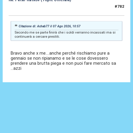
#782
Ieri
alle 01:57
Citazione di: Achab77 il 07 Ago 2026, 10:57
Secondo me se parte finirà che i soldi verranno incassati ma si
continuerà a cercare prestiti.
Bravo anche x me....anche perché rischiamo pure a
gennaio se non ripianamo e se le cose dovessero
prendere una brutta piega e non puoi fare mercato sa
...azzi