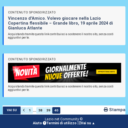
CONTENUTO SPONSORIZZATO
Vincenzo d'Amico. Volevo giocare nella Lazio
Copertina flessibile – Grande libro, 19 aprile 2024 di
Gianluca Atlante
Acquistando tramite questo link contribuisci a sostenere il nostro sito, senza costi
aggiuntivi per te.
CONTENUTO SPONSORIZZATO
Acquistando tramite questo link contribuisci a sostenere il nostro sito, senza costi
aggiuntivi per te.
Stampa
...
1
38
39
40
VAI SU
Lazio.net Community ©
Aiuto
Termini di utilizzo
Vai su ▲