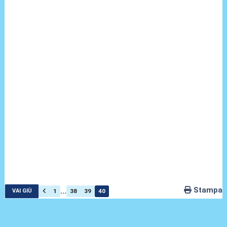
Stampa
...
1
38
39
40
VAI GIÙ