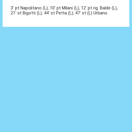
3' pt Napolitano (L), 10' pt Milani (L), 12' pt rig. Balde (L),
21' st Bigotti (L), 44' st Petta (L), 47' st (L) Urbano.