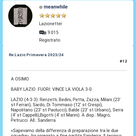
meanwhile
Lazionetter
9.015
Registrato
Re:Lazio Primavera 2023/24
#12
04 Ago 2023, 13:07
A OSIMO
BABY LAZIO FUORI: VINCE LA VIOLA 3-0
LAZIO (4-3-3): Renzetti; Bedini, Petta, Zazza, Milani (23'
st Ferrari); Sardo, Di Tommaso (12' st Crespi),
Napolitano (23' st Paolucci); Balde (23' st Urbano), Serra
(4' st Cappelli),Bigotti (4' st Marini). A disp.: Magro,
Petrucci. All.: Sanderra.
«Sapevamo della differenza di preparazione tra le due
squadre», ha spiegato a fine partita Sanderra. Il tecnico