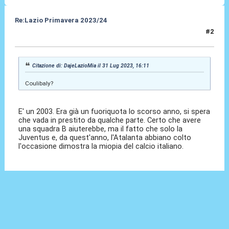
Re:Lazio Primavera 2023/24
#2
31 Lug 2023, 17:08
Citazione di: DajeLazioMia il 31 Lug 2023, 16:11
Coulibaly?
E' un 2003. Era già un fuoriquota lo scorso anno, si spera
che vada in prestito da qualche parte. Certo che avere
una squadra B aiuterebbe, ma il fatto che solo la
Juventus e, da quest'anno, l'Atalanta abbiano colto
l'occasione dimostra la miopia del calcio italiano.