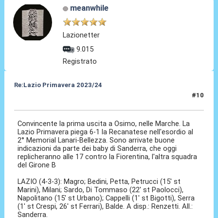
meanwhile
Lazionetter
9.015
Registrato
Re:Lazio Primavera 2023/24
#10
03 Ago 2023, 10:58
Convincente la prima uscita a Osimo, nelle Marche. La
Lazio Primavera piega 6-1 la Recanatese nell'esordio al
2° Memorial Lanari-Bellezza. Sono arrivate buone
indicazioni da parte dei baby di Sanderra, che oggi
replicheranno alle 17 contro la Fiorentina, l'altra squadra
del Girone B
LAZIO (4-3-3): Magro; Bedini, Petta, Petrucci (15' st
Marini), Milani; Sardo, Di Tommaso (22' st Paolocci),
Napolitano (15' st Urbano); Cappelli (1' st Bigotti), Serra
(1' st Crespi, 26' st Ferrari), Balde. A disp.: Renzetti. All.:
Sanderra.