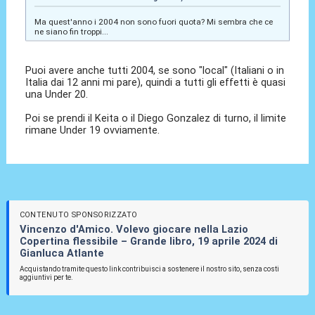
Ma quest'anno i 2004 non sono fuori quota? Mi sembra che ce
ne siano fin troppi...
Puoi avere anche tutti 2004, se sono "local" (Italiani o in
Italia dai 12 anni mi pare), quindi a tutti gli effetti è quasi
una Under 20.
Poi se prendi il Keita o il Diego Gonzalez di turno, il limite
rimane Under 19 ovviamente.
CONTENUTO SPONSORIZZATO
Vincenzo d'Amico. Volevo giocare nella Lazio
Copertina flessibile – Grande libro, 19 aprile 2024 di
Gianluca Atlante
Acquistando tramite questo link contribuisci a sostenere il nostro sito, senza costi
aggiuntivi per te.