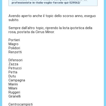
professionista-in-italia-voglio-farcela-qui-529562/
Avendo aperto anche il topic dello scorso anno, eseguo
subito.
Sempre dall'altro topic, riprendo la lista ipotetica della
rosa, postata da Cirrus Minor.
Portieri
Magro
Polidori
Renzetti
Difensori
Zazza
Petrucci
Petta
Dutu
Campagna
Marini
Milani
Ruggeri
Giranelli
Centrocampisti