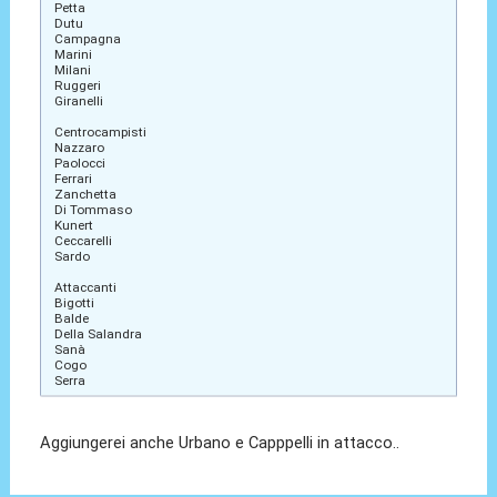
Petta
Dutu
Campagna
Marini
Milani
Ruggeri
Giranelli
Centrocampisti
Nazzaro
Paolocci
Ferrari
Zanchetta
Di Tommaso
Kunert
Ceccarelli
Sardo
Attaccanti
Bigotti
Balde
Della Salandra
Sanà
Cogo
Serra
Aggiungerei anche Urbano e Capppelli in attacco..