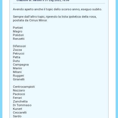
Citazione di: hafssol il 31 Lug 2023, 16:06
Avendo aperto anche il topic dello scorso anno, eseguo subito.
Sempre dall'altro topic, riprendo la lista ipotetica della rosa,
postata da Cirrus Minor.
Portieri
Magro
Polidori
Renzetti
Difensori
Zazza
Petrucci
Petta
Dutu
Campagna
Marini
Milani
Ruggeri
Giranelli
Centrocampisti
Nazzaro
Paolocci
Ferrari
Zanchetta
Di Tommaso
Kunert
Ceccarelli
Sardo