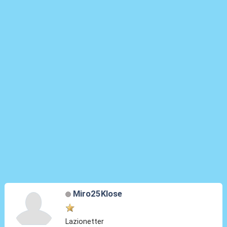
Miro25Klose
Lazionetter