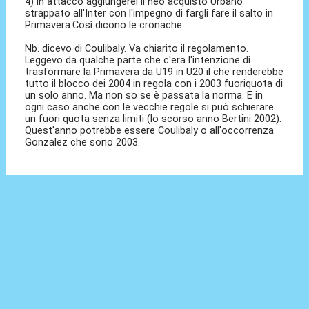
4) in attacco aggiungerei il neo acquisto Urbano
strappato all'Inter con l'impegno di fargli fare il salto in
Primavera.Così dicono le cronache.
Nb. dicevo di Coulibaly. Va chiarito il regolamento.
Leggevo da qualche parte che c'era l'intenzione di
trasformare la Primavera da U19 in U20 il che renderebbe
tutto il blocco dei 2004 in regola con i 2003 fuoriquota di
un solo anno. Ma non so se è passata la norma. E in
ogni caso anche con le vecchie regole si può schierare
un fuori quota senza limiti (lo scorso anno Bertini 2002).
Quest'anno potrebbe essere Coulibaly o all'occorrenza
Gonzalez che sono 2003.