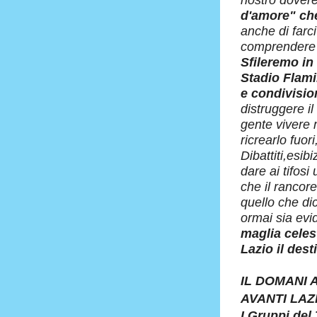
nostro dover
d'amore" che
anche di farc
comprendere c
Sfileremo in
Stadio Flamin
e condivisio
distruggere i
gente vivere 
ricrearlo fuori
Dibattiti,esib
dare ai tifos
che il rancor
quello che di
ormai sia evi
maglia celes
Lazio il des
IL DOMANI 
AVANTI LAZI
I Gruppi del