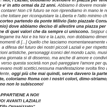
e!
Noi, i Laziali, dobbiamo scendere in piazza per tener
 e' in atto ormai da 22 anni.
Abbiamo il dovere morale d
i contare! Non c'è futuro se non riprendiamo in mano le r
he lottare per riconquistare la Liberta e l'atto minimo ch
 corteo partendo da ponte Milivio (lato piazzale Consa
io) dove abbiamo deciso di allestire una piazza per reg
ne di quei valori che da sempre ci uniscono.
Seppur qu
l legame tra Noi e tra Noi e la Lazio, non dobbiamo dimen
momenti di [...] Quello che lasciamo momentaneamente d
, a difesa del futuro dei nostri piccoli Laziali e per rispett
izioni artistiche, personaggi iconici del mondo Lazio, music
i una giornata si di dissenso, ma anche di amore e condivi
e verso questa società non può pareggiare l'amore per que
cevano molti scettici,nessuna manifestazione svolta fino a
dente,
oggi più che mai quindi, serve davvero la part
te, coloriamo Roma con i nostri colori, dimo-striamo, 
tino non lo subiscono!
APPARTIENE A NOI!
O! AVANTI LAZIALI!
 Tifo Organizzato".