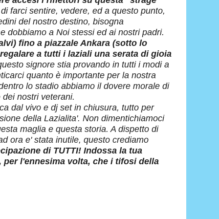
e accesi i riflettori su questa "strage
i farci sentire, vedere, ed a questo punto,
edini del nostro destino, bisogna
e dobbiamo a Noi stessi ed ai nostri padri.
lvi) fino a piazzale Ankara (sotto lo
alare a tutti i laziali una serata di gioia
esto signore stia provando in tutti i modi a
ticarci quanto è importante per la nostra
entro lo stadio abbiamo il dovere morale di
o dei nostri veterani.
a dal vivo e dj set in chiusura, tutto per
sione della Lazialita'. Non dimentichiamoci
sta maglia e questa storia. A dispetto di
d ora e' stata inutile, questo crediamo
ecipazione di TUTTI! Indossa la tua
per l'ennesima volta, che i tifosi della