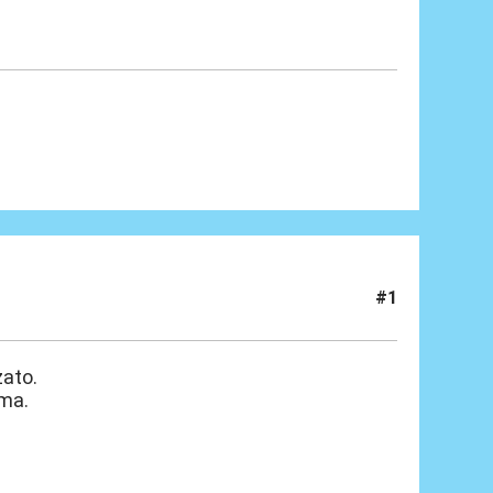
#1
zato.
ima.