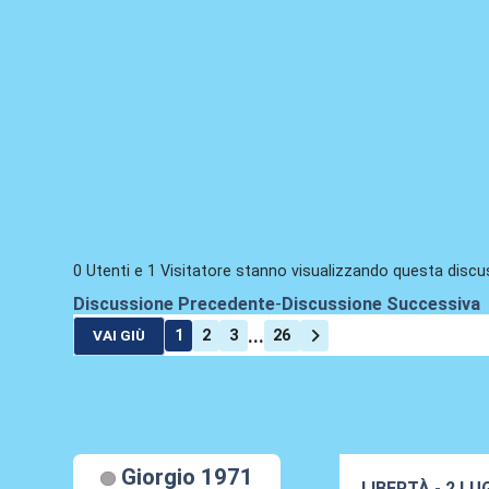
0 Utenti e 1 Visitatore stanno visualizzando questa discu
Discussione Precedente
-
Discussione Successiva
...
1
2
3
26
VAI GIÙ
Giorgio 1971
LIBERTÀ - 2 LU