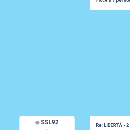
Piace a
1 perso
SSL92
Re: LIBERTÀ - 