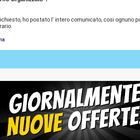
_
chiesto, ho postato l' intero comunicato, cosi ognuno può
rario.
na
.