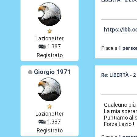
26 Giu 2026, 16
https://ibb.
Lazionetter
1.387
Piace a
1 perso
Registrato
Giorgio 1971
Re: LIBERTÀ - 
26 Giu 2026, 16
Qualcuno più 
La mia spera
Lazionetter
Puntiamo al s
1.387
Forza Lazio !
Registrato