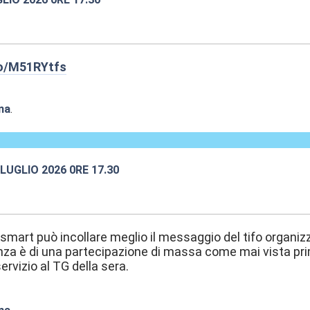
:21
co/M51RYtfs
na
.
2 LUGLIO 2026 0RE 17.30
:24
smart può incollare meglio il messaggio del tifo organiz
nza è di una partecipazione di massa come mai vista pr
ervizio al TG della sera.