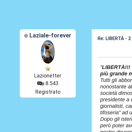
Laziale-forever
Re: LIBERTÀ - 
26 Giu 2026, 16
"
LIBERTÀ!!! 
più grande ma
Lazionetter
Tutti gli abb
8.543
nonostante ab
Registrato
società dimos
presidente a d
giornalisti, ca
tifoseria" ad 
Dopo gli ister
però poter av