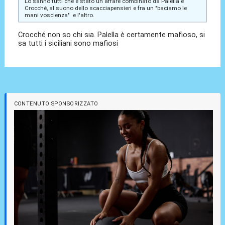
Lo sanno tutti che è stato un affare combinato da Palella e
Crocché, al suono dello scacciapensieri e fra un "baciamo le
mani voscienza" e l'altro.
Crocché non so chi sia. Palella è certamente mafioso, si
sa tutti i siciliani sono mafiosi
CONTENUTO SPONSORIZZATO