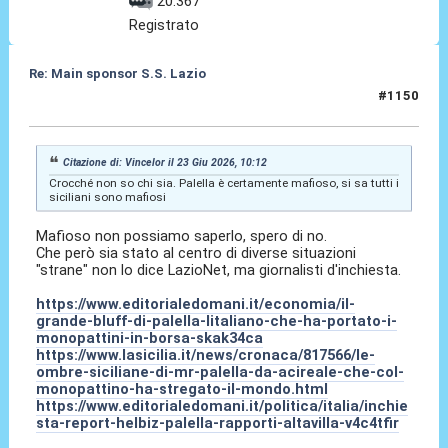
20.367
Registrato
Re: Main sponsor S.S. Lazio
#1150
23 Giu 2026, 11:29
Citazione di: Vincelor il 23 Giu 2026, 10:12
Crocché non so chi sia. Palella è certamente mafioso, si sa tutti i
siciliani sono mafiosi
Mafioso non possiamo saperlo, spero di no.
Che però sia stato al centro di diverse situazioni
"strane" non lo dice LazioNet, ma giornalisti d'inchiesta.
https://www.editorialedomani.it/economia/il-
grande-bluff-di-palella-litaliano-che-ha-portato-i-
monopattini-in-borsa-skak34ca
https://www.lasicilia.it/news/cronaca/817566/le-
ombre-siciliane-di-mr-palella-da-acireale-che-col-
monopattino-ha-stregato-il-mondo.html
https://www.editorialedomani.it/politica/italia/inchie
sta-report-helbiz-palella-rapporti-altavilla-v4c4tfir