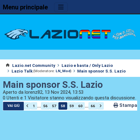
Menu principale
Lazio.net Community
Lazio e basta / Only Lazio
Lazio Talk
Main sponsor S.S. Lazio
(Moderatore:
LN_Mod
)
Main sponsor S.S. Lazio
Aperto da lorenz82, 13 Nov 2024, 13:53
0 Utenti e 1 Visitatore stanno visualizzando questa discussione.
Stampa
...
...
1
56
57
58
59
60
66
VAI GIÙ