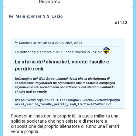
Registrato
Re: Main sponsor S.S. Lazio
#1142
23 Giu 2026, 07:36
Citazione di: mr_steed il 22 Giu 2026, 23:26
La domanda è sempre quella: "cosa rischia la Lazio?"
La storia di Polymarket, vincite fasulle e
perdite reali
Un'indagine del Wall Street Journal rivela che la piattaforma di
scommesse Polymarket ha orchestrato una massiccia campagna
ingannevole sui social media per attirare nuovi utenti millantando
vincite mai avvenute
https://www.repubblica.it/tecnologia/2026/06/22/news/polym
arket_vincite_fasulle_perdite_reali_truffa-425426697/
Sponsor in linea con la proprietà, la quale millanta una
solidità societaria che non esiste e di mettere a
disposizione del proprio allenatore di turno una Ferrari
vera e propria.