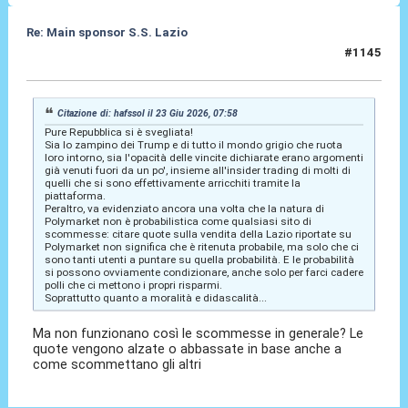
Re: Main sponsor S.S. Lazio
#1145
23 Giu 2026, 09:48
Citazione di: hafssol il 23 Giu 2026, 07:58
Pure Repubblica si è svegliata!
Sia lo zampino dei Trump e di tutto il mondo grigio che ruota
loro intorno, sia l'opacità delle vincite dichiarate erano argomenti
già venuti fuori da un po', insieme all'insider trading di molti di
quelli che si sono effettivamente arricchiti tramite la
piattaforma.
Peraltro, va evidenziato ancora una volta che la natura di
Polymarket non è probabilistica come qualsiasi sito di
scommesse: citare quote sulla vendita della Lazio riportate su
Polymarket non significa che è ritenuta probabile, ma solo che ci
sono tanti utenti a puntare su quella probabilità. E le probabilità
si possono ovviamente condizionare, anche solo per farci cadere
polli che ci mettono i propri risparmi.
Soprattutto quanto a moralità e didascalità...
Ma non funzionano così le scommesse in generale? Le
quote vengono alzate o abbassate in base anche a
come scommettano gli altri