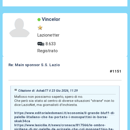
Vincelor
Lazionetter
8.633
Registrato
Re: Main sponsor S.S. Lazio
#1151
23 Giu 2026, 11:39
Citazione di: Achab77 il 23 Giu 2026, 11:29
Mafioso non possiamo saperlo, spero di no.
Che però sia stato al centro di diverse situazioni "strane" non lo
dice LazioNet, ma giornalisti d'inchiesta.
https://www.editorialedomani.it/economia/il-grande-bluff-di-
palella-litaliano-che-ha-portato-i-monopattini-in-borsa-
skak34ca
https://www.lasicilia.it/news/cronaca/817566/le-ombre-
siciliane-di-mr-palella-da-acireale-che-col-monopattino-ha-