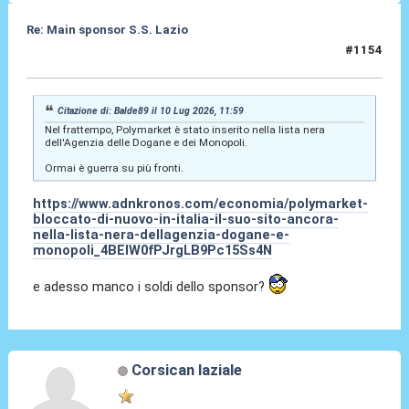
Re: Main sponsor S.S. Lazio
#1154
10 Lug 2026, 12:16
Citazione di: Balde89 il 10 Lug 2026, 11:59
Nel frattempo, Polymarket è stato inserito nella lista nera
dell'Agenzia delle Dogane e dei Monopoli.
Ormai è guerra su più fronti.
https://www.adnkronos.com/economia/polymarket-
bloccato-di-nuovo-in-italia-il-suo-sito-ancora-
nella-lista-nera-dellagenzia-dogane-e-
monopoli_4BEIW0fPJrgLB9Pc15Ss4N
e adesso manco i soldi dello sponsor?
Corsican laziale