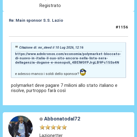
Registrato
Re: Main sponsor S.S. Lazio
#1156
10 Lug 2026, 12:36
Citazione di: mr_steed il 10 Lug 2026, 12:16
https://www.adnkronos.com/economia/polymarket-bloccato-
di-nuovo-in-italia-il-suo-sito-ancora-nella-lista-nera-
dellagenzia-dogane-e-monopoli_4BEIW0fPJrgLB9Pc15Ss4N
e adesso manco i soldi dello sponsor?
polymarket deve pagare 7 milioni allo stato italiano e
risolve, purtroppo farà così
Abbonatodal72
Lazionetter