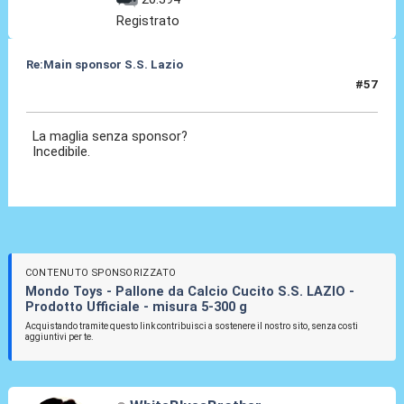
Registrato
Re:Main sponsor S.S. Lazio
#57
20 Giu 2025, 09:14
La maglia senza sponsor?
Incedibile.
CONTENUTO SPONSORIZZATO
Mondo Toys - Pallone da Calcio Cucito S.S. LAZIO -
Prodotto Ufficiale - misura 5-300 g
Acquistando tramite questo link contribuisci a sostenere il nostro sito, senza costi
aggiuntivi per te.