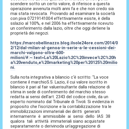
scendere sotto un certo valore, di riferisce a questa
operazione avvenuta molti anni fa e che non credo sia
mai stata revocata. Provando ad esaminare la società
con piva 07219141004 effettivamente esiste, è della
sslazio al 100%, e nel 2006 ha effettivamente ricevuto
un conferimento dalla lazio, oltre che oggi detiene la
proprietà dei negozi.
https://marcobellinazzo.blog.ilsole24ore.com/2014/0
2/12/dal-milan-al-genoa-in-serie-a-le-cessioni-dei-
marchi-valgono-oltre-600-
milioni/#:~:text=La%20Lazio%2C%20invece%2C%20h
a%20venduto,e%20marketing%20per%20125%20milio
ni.
Sulla nota integrativa a bilancio c'è scritto: "La voce
contiene il marchioS.S. Lazio, il cui valore iscritto in
bilancio è pari al fair valuerisultante dalla relazione di
stima in sede di conferimento del marchio stesso
redatta ai sensi dell'art. 2343 del codice civile, da un
esperto nominato dal Tribunale di Tivoli. Si evidenzia in
proposito che l'iscrizione e la contabilizzazione tra le
immobilizzazioni immateriali dei diritti generati
internamente è ammissibile ai sensi dello IAS 38
qualora tali attività immateriali siano acquistate
separatamente o derivinoda un'aggregazione di