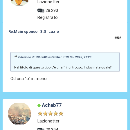
Lazionetter
28.290
Registrato
Re:Main sponsor S.S. Lazio
#56
20 Giu 2025, 07:24
Citazione di: WhiteBluesBrother il 19 Giu 2025, 21:23
Nel titolo di questo tipo c'è una "n" di troppo. Indovinate quale?
Od una "o" in meno.
Achab77
Lazionetter
20.394