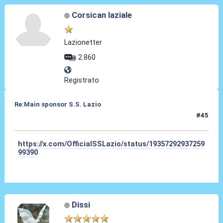
Corsican laziale
Lazionetter
2.860
Registrato
Re:Main sponsor S.S. Lazio
#45
19 Giu 2025, 18:12
https://x.com/OfficialSSLazio/status/19357292937259
99390
Dissi