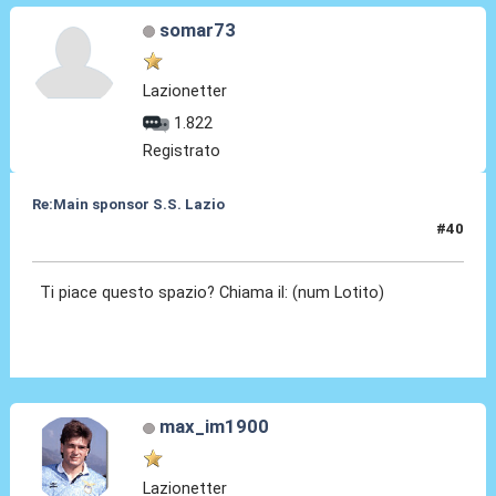
somar73
Lazionetter
1.822
Registrato
Re:Main sponsor S.S. Lazio
#40
19 Giu 2025, 15:45
Ti piace questo spazio? Chiama il: (num Lotito)
max_im1900
Lazionetter