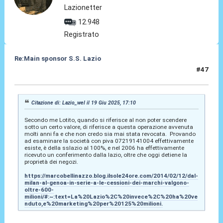
Lazionetter
12.948
Registrato
Re:Main sponsor S.S. Lazio
#47
19 Giu 2025, 19:10
Citazione di: Lazio_wel il 19 Giu 2025, 17:10
Secondo me Lotito, quando si riferisce al non poter scendere
sotto un certo valore, di riferisce a questa operazione avvenuta
molti anni fa e che non credo sia mai stata revocata. Provando
ad esaminare la società con piva 07219141004 effettivamente
esiste, è della sslazio al 100%, e nel 2006 ha effettivamente
ricevuto un conferimento dalla lazio, oltre che oggi detiene la
proprietà dei negozi.
https://marcobellinazzo.blog.ilsole24ore.com/2014/02/12/dal-
milan-al-genoa-in-serie-a-le-cessioni-dei-marchi-valgono-
oltre-600-
milioni/#:~:text=La%20Lazio%2C%20invece%2C%20ha%20ve
nduto,e%20marketing%20per%20125%20milioni.