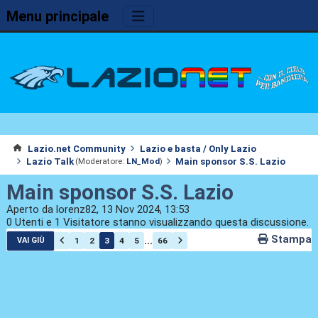
Menu principale
Lazio.net Community
Lazio e basta / Only Lazio
Lazio Talk
Main sponsor S.S. Lazio
(Moderatore:
LN_Mod
)
Main sponsor S.S. Lazio
Aperto da lorenz82, 13 Nov 2024, 13:53
0 Utenti e 1 Visitatore stanno visualizzando questa discussione.
Stampa
...
1
2
3
4
5
66
VAI GIÙ