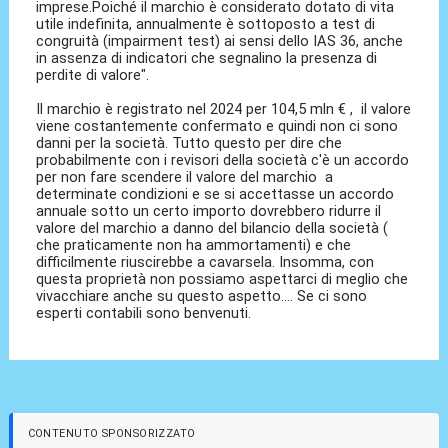
imprese.Poiché il marchio è considerato dotato di vita
utile indefinita, annualmente è sottoposto a test di
congruità (impairment test) ai sensi dello IAS 36, anche
in assenza di indicatori che segnalino la presenza di
perdite di valore".
Il marchio è registrato nel 2024 per 104,5 mln € , il valore
viene costantemente confermato e quindi non ci sono
danni per la società. Tutto questo per dire che
probabilmente con i revisori della società c'è un accordo
per non fare scendere il valore del marchio a
determinate condizioni e se si accettasse un accordo
annuale sotto un certo importo dovrebbero ridurre il
valore del marchio a danno del bilancio della società (
che praticamente non ha ammortamenti) e che
difficilmente riuscirebbe a cavarsela. Insomma, con
questa proprietà non possiamo aspettarci di meglio che
vivacchiare anche su questo aspetto.... Se ci sono
esperti contabili sono benvenuti.
CONTENUTO SPONSORIZZATO