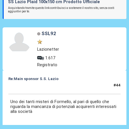
SS Lazio Plaid 100x150 cm Prodotto Ufficiale
Acquistando tramite questo link contribuisci a sostenere il nostro sito, senza costi
aggiuntivi per te.
SSL92
Lazionetter
1.617
Registrato
Re:Main sponsor S.S. Lazio
#44
19 Giu 2025, 17:30
Uno dei tanti misteri di Formello, al pari di quello che
riguarda la mancanza di potenziali acquirenti interessati
alla società