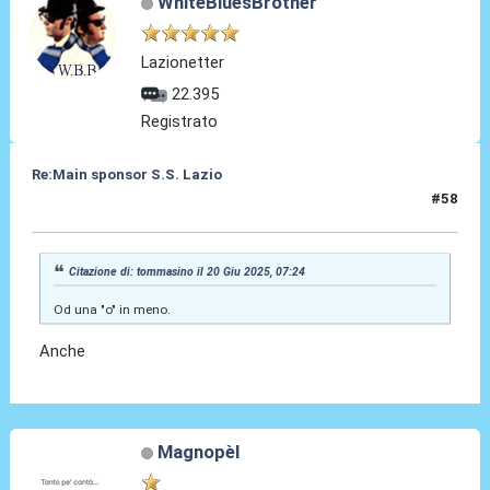
WhiteBluesBrother
Lazionetter
22.395
Registrato
Re:Main sponsor S.S. Lazio
#58
20 Giu 2025, 10:22
Citazione di: tommasino il 20 Giu 2025, 07:24
Od una "o" in meno.
Anche
Magnopèl