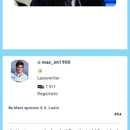
max_im1900
Lazionetter
1.911
Registrato
Re:Main sponsor S.S. Lazio
#54
19 Giu 2025, 21:39