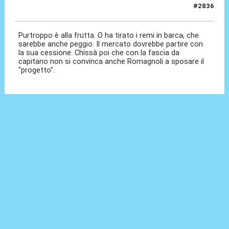
#2836
31 Mag 2026, 11:26
Purtroppo è alla frutta. O ha tirato i remi in barca, che
sarebbe anche peggio. Il mercato dovrebbe partire con
la sua cessione. Chissà poi che con la fascia da
capitano non si convinca anche Romagnoli a sposare il
"progetto".