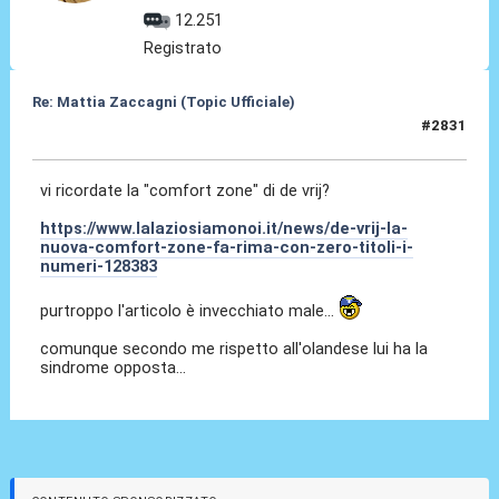
12.251
Registrato
Re: Mattia Zaccagni (Topic Ufficiale)
#2831
29 Mag 2026, 20:54
vi ricordate la "comfort zone" di de vrij?
https://www.lalaziosiamonoi.it/news/de-vrij-la-
nuova-comfort-zone-fa-rima-con-zero-titoli-i-
numeri-128383
purtroppo l'articolo è invecchiato male...
comunque secondo me rispetto all'olandese lui ha la
sindrome opposta...