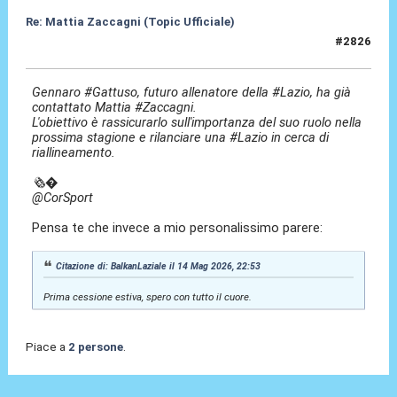
Re: Mattia Zaccagni (Topic Ufficiale)
#2826
26 Mag 2026, 10:09
Gennaro #Gattuso, futuro allenatore della #Lazio, ha già
contattato Mattia #Zaccagni.
L'obiettivo è rassicurarlo sull'importanza del suo ruolo nella
prossima stagione e rilanciare una #Lazio in cerca di
riallineamento.
🗞�
@CorSport
Pensa te che invece a mio personalissimo parere:
Citazione di: BalkanLaziale il 14 Mag 2026, 22:53
Prima cessione estiva, spero con tutto il cuore.
Piace a
2 persone
.