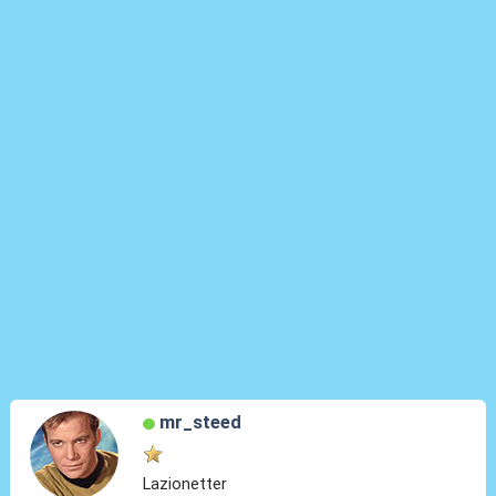
mr_steed
Lazionetter