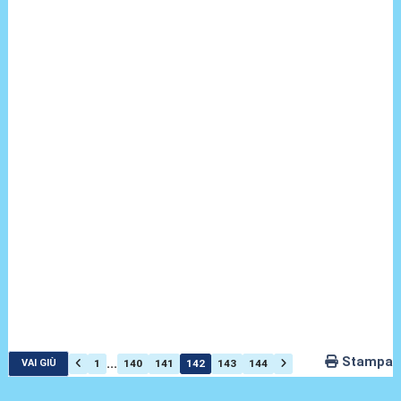
Stampa
...
1
140
141
142
143
144
VAI GIÙ