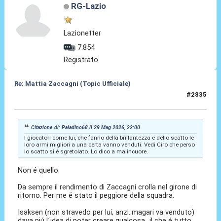
RG-Lazio
Lazionetter
7.854
Registrato
Re: Mattia Zaccagni (Topic Ufficiale)
#2835
31 Mag 2026, 10:37
Citazione di: Paladino68 il 29 Mag 2026, 22:00
I giocatori come lui, che fanno della brillantezza e dello scatto le
loro armi migliori a una certa vanno venduti. Vedi Ciro che perso
lo scatto si è sgretolato. Lo dico a malincuore.
Non é quello.
Da sempre il rendimento di Zaccagni crolla nel girone di
ritorno. Per me é stato il peggiore della squadra.
Isaksen (non stravedo per lui, anzi..magari va venduto)
dava piú l´idea di poter creare qualcosa...il che é tutto