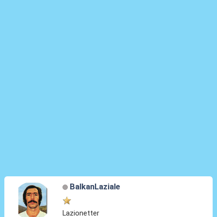
BalkanLaziale
Lazionetter