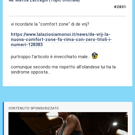
Re: Mattia Zaccagni (Topic Ufficiale)
#2831
29 Mag 2026, 20:54
vi ricordate la "comfort zone" di de vrij?
https://www.lalaziosiamonoi.it/news/de-vrij-la-
nuova-comfort-zone-fa-rima-con-zero-titoli-i-
numeri-128383
purtroppo l'articolo è invecchiato male...
comunque secondo me rispetto all'olandese lui ha la
sindrome opposta...
CONTENUTO SPONSORIZZATO