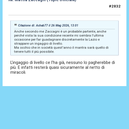
#2832
29 Mag 2026, 21:31
Citazione di: Achab77 il 26 Mag 2026, 13:01
Anche secondo me Zaccagni è un probabile partente, anche
perché vista la sua condizione recente mi sembra l'ultima
occasione per far guadagnare discretamente la Lazio e
strappare un ingaggio di livello.
Ma occhio che in società quest'anno il mantra sarà quello di
tenere tutti il più possibile.
L'ingaggio di livello ce l'ha già, nessuno lo pagherebbe di
più. E infatti resterà quasi sicuramente al netto di
miracoli.