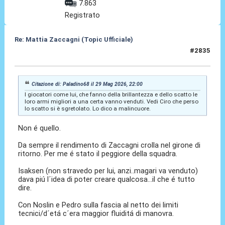
7.863
Registrato
Re: Mattia Zaccagni (Topic Ufficiale)
#2835
31 Mag 2026, 10:37
Citazione di: Paladino68 il 29 Mag 2026, 22:00
I giocatori come lui, che fanno della brillantezza e dello scatto le
loro armi migliori a una certa vanno venduti. Vedi Ciro che perso
lo scatto si è sgretolato. Lo dico a malincuore.
Non é quello.
Da sempre il rendimento di Zaccagni crolla nel girone di
ritorno. Per me é stato il peggiore della squadra.
Isaksen (non stravedo per lui, anzi..magari va venduto)
dava piú l´idea di poter creare qualcosa...il che é tutto
dire.
Con Noslin e Pedro sulla fascia al netto dei limiti
tecnici/d´etá c´era maggior fluiditá di manovra.