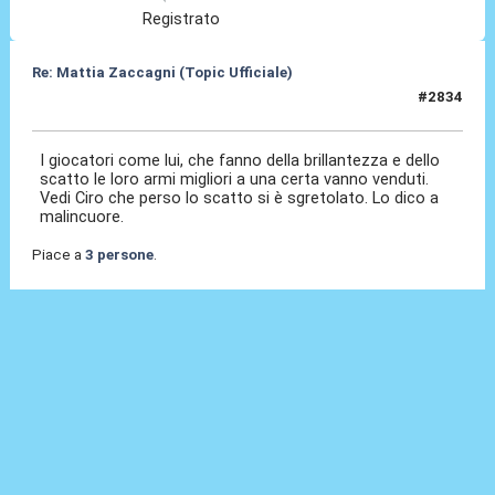
Registrato
Re: Mattia Zaccagni (Topic Ufficiale)
#2834
29 Mag 2026, 22:00
I giocatori come lui, che fanno della brillantezza e dello
scatto le loro armi migliori a una certa vanno venduti.
Vedi Ciro che perso lo scatto si è sgretolato. Lo dico a
malincuore.
Piace a
3 persone
.