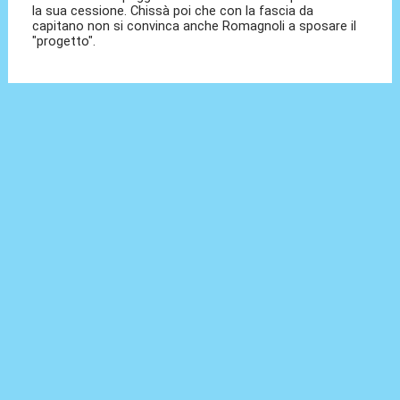
la sua cessione. Chissà poi che con la fascia da
capitano non si convinca anche Romagnoli a sposare il
"progetto".