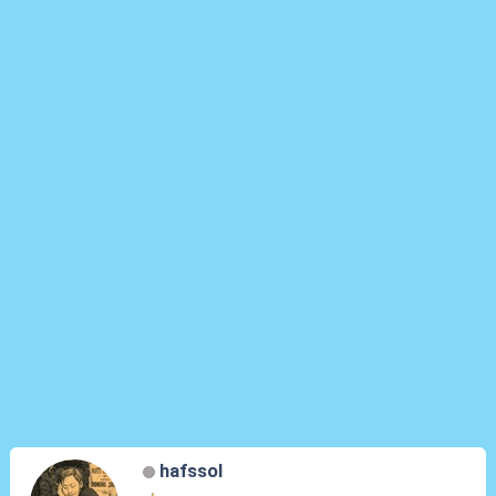
hafssol