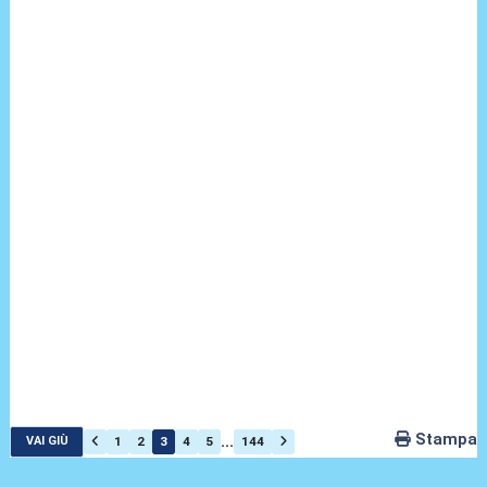
Stampa
...
1
2
3
4
5
144
VAI GIÙ