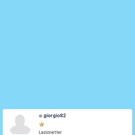
giorgio82
Lazionetter