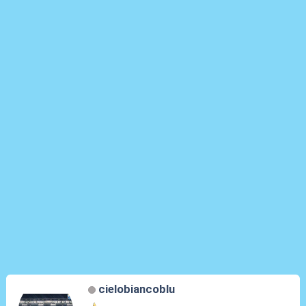
cielobiancoblu