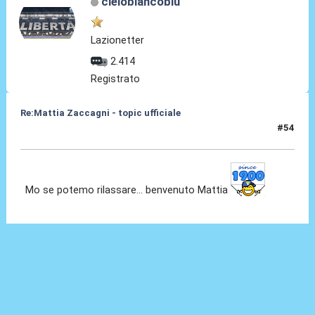
cielobiancoblu
Lazionetter
2.414
Registrato
Re:Mattia Zaccagni - topic ufficiale
#54
31 Ago 2021, 19:55
Mo se potemo rilassare... benvenuto Mattia