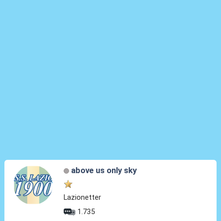
above us only sky
Lazionetter
1.735