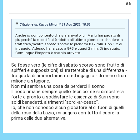
#6
31 Ago 2021, 18:05
Citazione di: Cirrus Minor il 31 Ago 2021, 18:01
Anche io son contento che sia arrivato lui. Ma lo hai pagato di
più perché la società si è ridotta all'ultimo giorno per chiudere la
trattativa,mentre sabato scorso lo prendevi 8+2 mln. Con 1.2 di
ingaggio. Adesso hai alzato a 8+3 e quasi 2 mln. Di ingaggio.
Comunque l'importa è che sia arrivato.
Se fosse vero (le cifre di sabato scorso sono frutto di
spifferi e supposizioni) si tratterebbe di una differenza -
tra quota di ammortamento ed ingaggio - di meno di un
milione a stagione.
Non mi sembra una cosa da perderci il sonno.
Il nodo rimane sempre quello tecnico: se si dimostrerà
forte e pronto a soddisfare le esigenze di Sarri sono
soldi benedetti, altrimenti "sordi-ar-cesso".
Io, che non conosco alcun giocatore al di fuori di quelli
della rosa della Lazio, mi auguro con tutto il cuore la
prima delle due alternative.