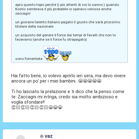
apro questo topic perché (i più attenti di voi lo sanno ) quando
Kostic sembrava il più probabile io speravo venisse anche
zaccagni
un giovane talento italiano pagato il giusto che sarà prossimo
titolare della nazionale
un acquisto del genere è forse dai tempi di favalli che non lo
facevamo (anche se li forse fu strapagato)
sono fomentata
Hai fatto bene, io volevo aprirlo ieri sera, ma devo vivere
ancora un po' per i miei bambini...😬😬😬😬😬
Ti ho lasciato la prelazione e ti dico che la penso come
te: Zaccagni mi intriga, credo sia molto ambizioso e
voglia sfondare!!
👏🏻👏🏻👏🏻👏🏻😀😀😀
vaz