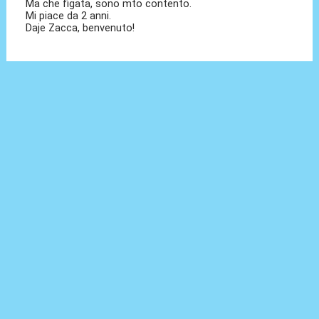
Ma che figata, sono mto contento.
Mi piace da 2 anni.
Daje Zacca, benvenuto!