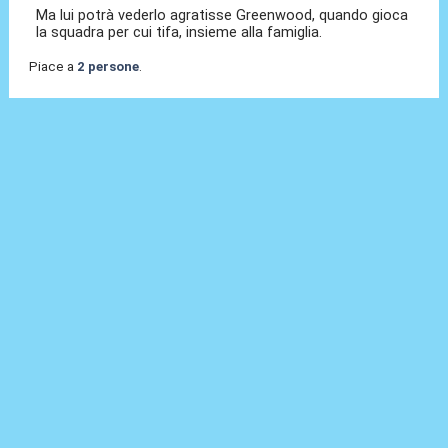
Ma lui potrà vederlo agratisse Greenwood, quando gioca
la squadra per cui tifa, insieme alla famiglia.
Piace a
2 persone
.