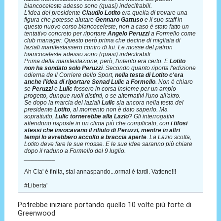
biancoceleste adesso sono (quasi) indecifrabili.
L'idea del presidente
Claudio Lotito
era quella di trovare una
figura che potesse aiutare
Gennaro Gattuso
e il suo staff in
questo nuovo corso biancoceleste, non a caso è stato fatto un
tentativo concreto per riportare
Angelo Peruzzi
a Formello come
club manager. Questo però prima che decine di migliaia di
laziali manifestassero contro di lui. Le mosse del patron
biancoceleste adesso sono (quasi) indecifrabili.
Prima della manifestazione, però, l'intento era certo. E
Lotito
non ha sondato solo Peruzzi
. Secondo quanto riporta l'edizione
odierna de Il Corriere dello Sport,
nella testa di Lotito c'era
anche l'idea di riportare Senad Lulic a Formello
. Non è chiaro
se
Peruzzi
e
Lulic
fossero in corsa insieme per un ampio
progetto, dunque ruoli distinti, o se alternativi l'uno all'altro.
Se dopo la marcia dei laziali
Lulic
sia ancora nella testa del
presidente
Lotito
, al momento non è dato saperlo. Ma
soprattutto,
Lulic tornerebbe alla Lazio
? Gli interrogativi
attendono risposte in un clima più che complicato, con
i tifosi
stessi che invocavano il rifiuto di Peruzzi, mentre in altri
tempi lo avrebbero accolto a braccia aperte
. La Lazio scotta,
Lotito deve fare le sue mosse. E le sue idee saranno più chiare
dopo il raduno a Formello del 9 luglio.
_________
Ah Cla' è finita, stai annaspando...ormai è tardi. Vattene!!!
#Liberta'
Potrebbe iniziare portando quello 10 volte più forte di
Greenwood