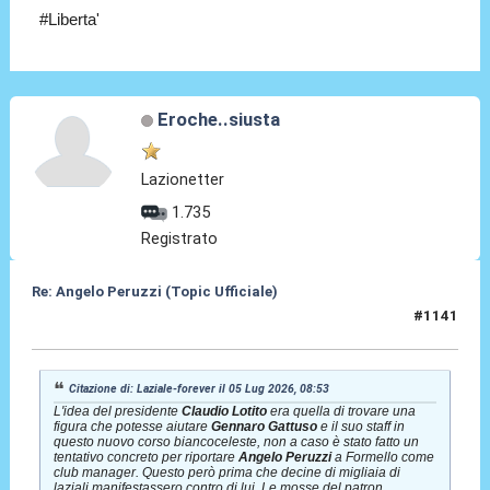
#Liberta'
Eroche..siusta
Lazionetter
1.735
Registrato
Re: Angelo Peruzzi (Topic Ufficiale)
#1141
05 Lug 2026, 08:57
Citazione di: Laziale-forever il 05 Lug 2026, 08:53
L'idea del presidente
Claudio Lotito
era quella di trovare una
figura che potesse aiutare
Gennaro Gattuso
e il suo staff in
questo nuovo corso biancoceleste, non a caso è stato fatto un
tentativo concreto per riportare
Angelo Peruzzi
a Formello come
club manager. Questo però prima che decine di migliaia di
laziali manifestassero contro di lui. Le mosse del patron