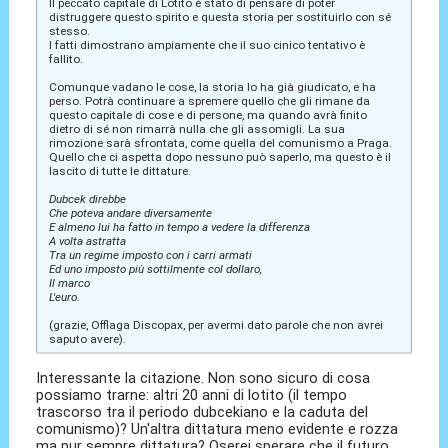
Il peccato capitale di Lotito è stato di pensare di poter
distruggere questo spirito e questa storia per sostituirlo con sé
stesso.
I fatti dimostrano ampiamente che il suo cinico tentativo è
fallito.
Comunque vadano le cose, la storia lo ha già giudicato, e ha
perso. Potrà continuare a spremere quello che gli rimane da
questo capitale di cose e di persone, ma quando avrà finito
dietro di sé non rimarrà nulla che gli assomigli. La sua
rimozione sarà sfrontata, come quella del comunismo a Praga.
Quello che ci aspetta dopo nessuno può saperlo, ma questo è il
lascito di tutte le dittature.
Dubcek direbbe
Che poteva andare diversamente
E almeno lui ha fatto in tempo a vedere la differenza
A volta astratta
Tra un regime imposto con i carri armati
Ed uno imposto più sottilmente col dollaro,
Il marco
L'euro.
(grazie, Offlaga Discopax, per avermi dato parole che non avrei
saputo avere).
Interessante la citazione. Non sono sicuro di cosa
possiamo trarne: altri 20 anni di lotito (il tempo
trascorso tra il periodo dubcekiano e la caduta del
comunismo)? Un'altra dittatura meno evidente e rozza
ma pur sempre dittatura? Oserei sperare che il futuro