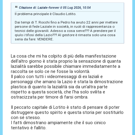
Citazione di: Laziale-forever il 05 Lug 2026, 10:54
Il problema principale è Claudio Lotito.
Dai tempi di T. Rocchi fino a Pedro ha avuto 22 anni per mettere
persone di fede Laziale in società, in ruoli di rappresentanza o
tecnici delle giovanili. Adesso a cosa serve??? A prendere per il
qiulo i tifosi della Lazio??? Al gestore è rimasta solo una cosa
seria da fare: VENDERE.
La cosa che mi ha colpito di più della manifestazione
dell'altro giorno è stata proprio la sensazione di quanta
lazialità sarebbe possibile chiamare immediatamente a
raccolta se solo ce ne fosse la volontà.
Il palco con tutti i videomessaggi di ex laziali e
personaggi che amano la Lazio è stata la dimostrazione
plastica di quanto la lazialità sia da un'altra parte
rispetto a questa società, che l'ha solo svilita e
ostracizzata per timore di farsi ombra.
Il peccato capitale di Lotito è stato di pensare di poter
distruggere questo spirito e questa storia per sostituirlo
con sé stesso.
I fatti dimostrano ampiamente che il suo cinico
tentativo è fallito.