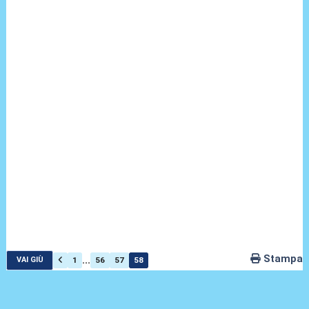
Stampa
...
1
56
57
58
VAI GIÙ