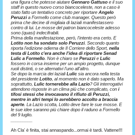
una figura che potesse aiutare
Gennaro Gattuso
e il suo
staff in questo nuovo corso biancoceleste, non a caso è
stato fatto un tentativo concreto per riportare
Angelo
Peruzzi
a Formello come club manager. Questo però
prima che decine di migliaia di laziali manifestassero
contro di lui. Le mosse del patron biancoceleste adesso
sono (quasi) indecifrabili.
Prima della manifestazione, però, l'intento era certo. E
Lotito non ha sondato solo Peruzzi
. Secondo quanto
riporta l'edizione odierna de Il Corriere dello Sport,
nella
testa di Lotito c'era anche l'idea di riportare Senad
Lulic a Formello
. Non è chiaro se
Peruzzi
e
Lulic
fossero in corsa insieme per un ampio progetto, dunque
ruoli distinti, o se alternativi l'uno all'altro.
Se dopo la marcia dei laziali
Lulic
sia ancora nella testa
del presidente
Lotito
, al momento non è dato saperlo. Ma
soprattutto,
Lulic tornerebbe alla Lazio
? Gli interrogativi
attendono risposte in un clima più che complicato, con
i
tifosi stessi che invocavano il rifiuto di Peruzzi,
mentre in altri tempi lo avrebbero accolto a braccia
aperte
. La Lazio scotta, Lotito deve fare le sue mosse. E
le sue idee saranno più chiare dopo il raduno a Formello
del 9 luglio.
_________
Ah Cla' è finita, stai annaspando...ormai è tardi. Vattene!!!