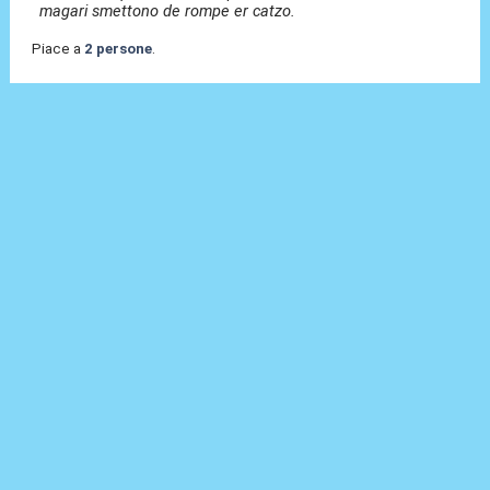
magari smettono de rompe er catzo.
Piace a
2 persone
.