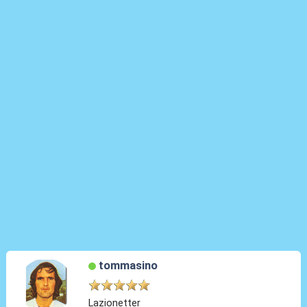
tommasino
Lazionetter