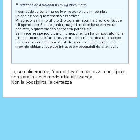
Citazione di: A.Voronin il 18 Lug 2026, 17:06
Il carneade va bene ma se le cifre sono vere mi sembra
un'operazione quantomeno azzardata.
Mi spiego: se il mio ufficio di programmatori ha 5 euro di budget
e li spendo per 5 coder junior, magari mi dice bene e trovo un
genietto, o quantomeno gente con potenziale
Se invece ne spendo 3 per un junior, che non ha dimostrato nulla
e ha praticamente fatto mezzo tirocinio, mi sembra uno spreco
di risorse aziendali nonostante la speranza che le poche ore di
tirocinio abbiano lasciato intravedere potenziali da alto livello
Io, semplicemente, "contestavo" la certezza che il junior
non sarà in alcun modo utile all'azienda.
Non la possibilità; la certezza.