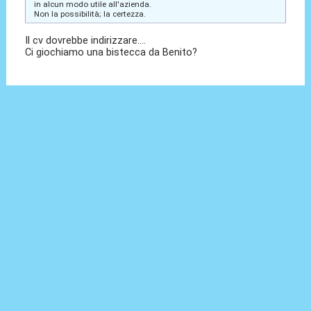
in alcun modo utile all'azienda.
Non la possibilità; la certezza.
Il cv dovrebbe indirizzare....
Ci giochiamo una bistecca da Benito?