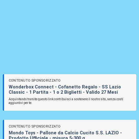
CONTENUTO SPONSORIZZATO
Wonderbox Connect - Cofanetto Regalo - SS Lazio
Classic - 1 Partita - 1 o 2 Biglietti - Valido 27 Mesi
Acquistando tramite questo link contribuisci a sostenere il nostro sito, senza costi
aggiuntivi per te.
CONTENUTO SPONSORIZZATO
Mondo Toys - Pallone da Calcio Cucito S.S. LAZIO -
Prodotto Ufficiale - misura 5-300 g