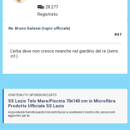
28.277
Registrato
Re: Bruno Galassi (topic ufficiale)
#47
19 Lug 2026, 00:00
L'erba deve non cresce neanche nel giardino del re (semi
cit.)
CONTENUTO SPONSORIZZATO
SS Lazio Telo Mare/Piscina 70x140 cm in Microfibra
Prodotto Ufficiale SS Lazio
Acquistando tramite questo link contribuisci a sostenere il nostro sito, senza costi
aggiuntivi per te.