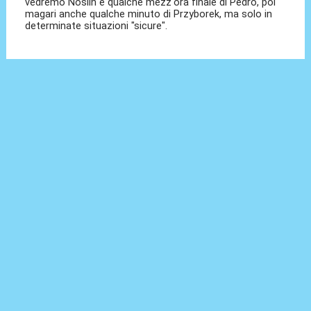
vedremo Noslin e qualche mezz'ora finale di Pedro, poi
magari anche qualche minuto di Przyborek, ma solo in
determinate situazioni "sicure".