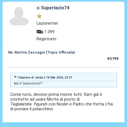
Superlazio74
Lazionetter
1.399
Registrato
Re: Mattia Zaccagni (Topic Ufficiale)
#2795
19 Mar 2026, 13:26
Citazione di: zorba il 18 Mar 2026, 22:31
Ma il "polacchino"?
Come noto, devono prima morire tutti. Sarri già è
costretto ad usare Motta al posto di
Taglialatela...figurati con Noslin e Padro che fretta c'ha
di provare il polacchino