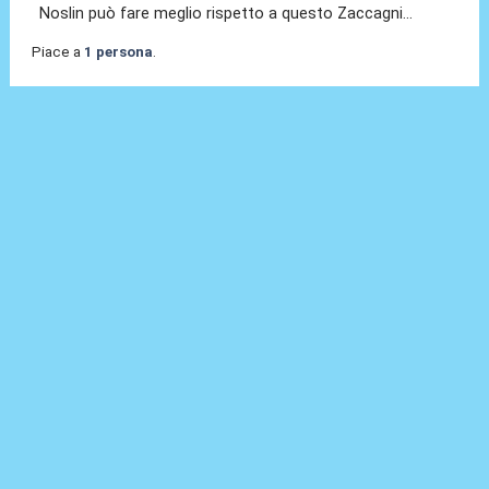
Noslin può fare meglio rispetto a questo Zaccagni...
Piace a
1 persona
.