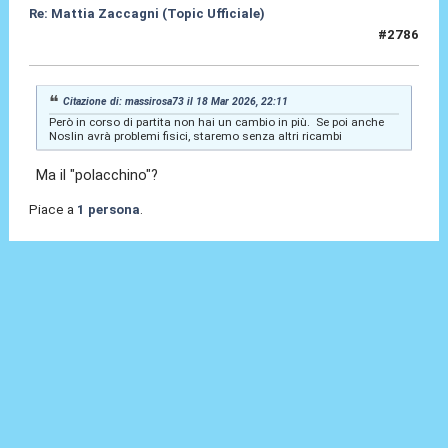
Re: Mattia Zaccagni (Topic Ufficiale)
#2786
18 Mar 2026, 22:31
Citazione di: massirosa73 il 18 Mar 2026, 22:11
Però in corso di partita non hai un cambio in più. Se poi anche
Noslin avrà problemi fisici, staremo senza altri ricambi
Ma il "polacchino"?
Piace a
1 persona
.