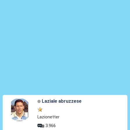
Laziale abruzzese
Lazionetter
3.966