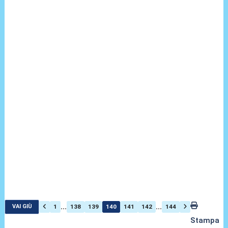
...
...
1
138
139
140
141
142
144
VAI GIÙ
Stampa