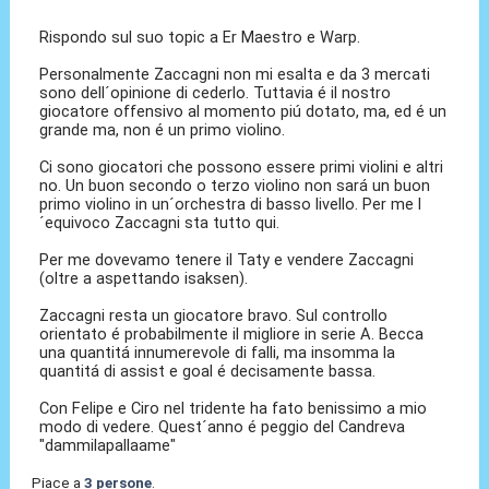
Rispondo sul suo topic a Er Maestro e Warp.
Personalmente Zaccagni non mi esalta e da 3 mercati
sono dell´opinione di cederlo. Tuttavia é il nostro
giocatore offensivo al momento piú dotato, ma, ed é un
grande ma, non é un primo violino.
Ci sono giocatori che possono essere primi violini e altri
no. Un buon secondo o terzo violino non sará un buon
primo violino in un´orchestra di basso livello. Per me l
´equivoco Zaccagni sta tutto qui.
Per me dovevamo tenere il Taty e vendere Zaccagni
(oltre a aspettando isaksen).
Zaccagni resta un giocatore bravo. Sul controllo
orientato é probabilmente il migliore in serie A. Becca
una quantitá innumerevole di falli, ma insomma la
quantitá di assist e goal é decisamente bassa.
Con Felipe e Ciro nel tridente ha fato benissimo a mio
modo di vedere. Quest´anno é peggio del Candreva
"dammilapallaame"
Piace a
3 persone
.