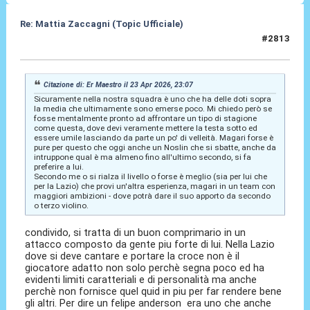
Re: Mattia Zaccagni (Topic Ufficiale)
#2813
23 Apr 2026, 23:29
Citazione di: Er Maestro il 23 Apr 2026, 23:07
Sicuramente nella nostra squadra è uno che ha delle doti sopra
la media che ultimamente sono emerse poco. Mi chiedo però se
fosse mentalmente pronto ad affrontare un tipo di stagione
come questa, dove devi veramente mettere la testa sotto ed
essere umile lasciando da parte un po' di velleità. Magari forse è
pure per questo che oggi anche un Noslin che si sbatte, anche da
intruppone qual è ma almeno fino all'ultimo secondo, si fa
preferire a lui.
Secondo me o si rialza il livello o forse è meglio (sia per lui che
per la Lazio) che provi un'altra esperienza, magari in un team con
maggiori ambizioni - dove potrà dare il suo apporto da secondo
o terzo violino.
condivido, si tratta di un buon comprimario in un
attacco composto da gente piu forte di lui. Nella Lazio
dove si deve cantare e portare la croce non è il
giocatore adatto non solo perchè segna poco ed ha
evidenti limiti caratteriali e di personalità ma anche
perchè non fornisce quel quid in piu per far rendere bene
gli altri. Per dire un felipe anderson era uno che anche