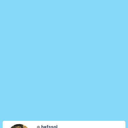
hafssol