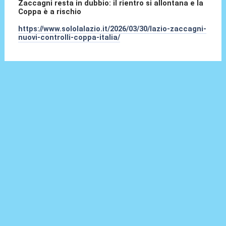
Zaccagni resta in dubbio: il rientro si allontana e la
Coppa è a rischio
https://www.sololalazio.it/2026/03/30/lazio-zaccagni-
nuovi-controlli-coppa-italia/