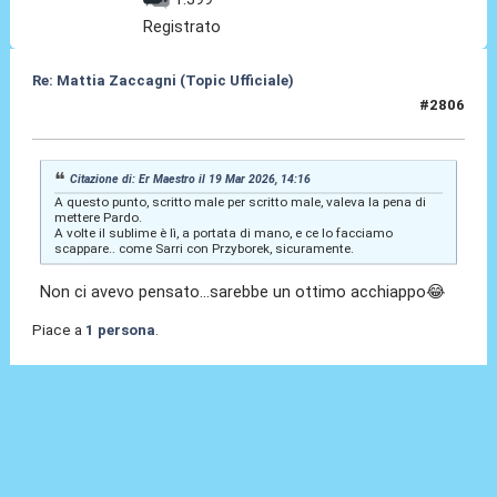
Registrato
Re: Mattia Zaccagni (Topic Ufficiale)
#2806
20 Mar 2026, 00:25
Citazione di: Er Maestro il 19 Mar 2026, 14:16
A questo punto, scritto male per scritto male, valeva la pena di
mettere Pardo.
A volte il sublime è lì, a portata di mano, e ce lo facciamo
scappare.. come Sarri con Przyborek, sicuramente.
Non ci avevo pensato...sarebbe un ottimo acchiappo😂
Piace a
1 persona
.