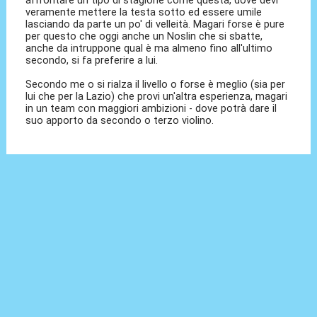
affrontare un tipo di stagione come questa, dove devi
veramente mettere la testa sotto ed essere umile
lasciando da parte un po' di velleità. Magari forse è pure
per questo che oggi anche un Noslin che si sbatte,
anche da intruppone qual è ma almeno fino all'ultimo
secondo, si fa preferire a lui.
Secondo me o si rialza il livello o forse è meglio (sia per
lui che per la Lazio) che provi un'altra esperienza, magari
in un team con maggiori ambizioni - dove potrà dare il
suo apporto da secondo o terzo violino.