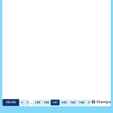
Stampa
...
1
139
140
141
142
143
144
VAI GIÙ