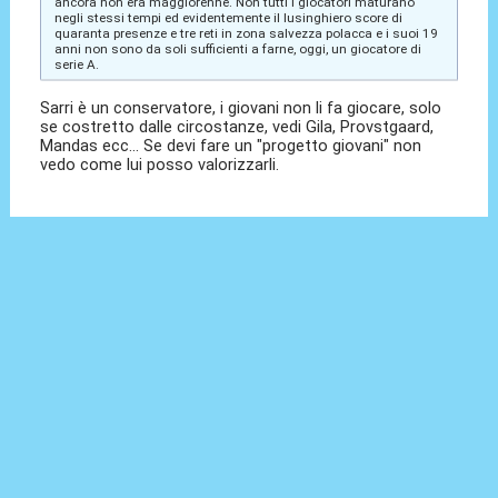
ancora non era maggiorenne. Non tutti i giocatori maturano
negli stessi tempi ed evidentemente il lusinghiero score di
quaranta presenze e tre reti in zona salvezza polacca e i suoi 19
anni non sono da soli sufficienti a farne, oggi, un giocatore di
serie A.
Sarri è un conservatore, i giovani non li fa giocare, solo
se costretto dalle circostanze, vedi Gila, Provstgaard,
Mandas ecc... Se devi fare un "progetto giovani" non
vedo come lui posso valorizzarli.