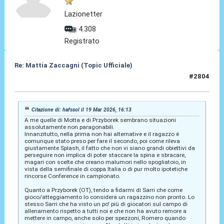
Lazionetter
4.308
Registrato
Re: Mattia Zaccagni (Topic Ufficiale)
#2804
19 Mar 2026, 17:09
Citazione di: hafssol il 19 Mar 2026, 16:13
A me quelle di Motta e di Przyborek sembrano situazioni
assolutamente non paragonabili.
Innanzitutto, nella prima non hai alternative e il ragazzo è
comunque stato preso per fare il secondo, poi come rileva
giustamente Splash, il fatto che non vi siano grandi obiettivi da
perseguire non implica di poter staccare la spina e sbracare,
magari con scelte che creano malumori nello spogliatoio, in
vista della semifinale di coppa Italia o di pur molto ipotetiche
rincorse Conference in campionato.
Quanto a Przyborek (OT), tendo a fidarmi di Sarri che come
gioco/atteggiamento lo considera un ragazzino non pronto. Lo
stesso Sarri che ha visto un po' più di giocatori sul campo di
allenamento rispetto a tutti noi e che non ha avuto remore a
mettere in campo, anche solo per spezzoni, Romero quando