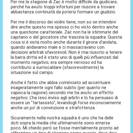
Per me la stagione di Zac è molto difficile da giudicare,
perché ha avuto troppi infortuni per riuscire a trovare
abbastanza continuità da potersi formare un giudizio.
Per me il discorso dei violini tiene, non so se intendevi
dire anche questo ma spesso ci ho visto dentro anche
una questione caratteriale. Zac non ha le stimmate del
capitano o del giocatore che trascina la squadra. Questa
cosa si è vista molto anche durante il girone d'andata,
quando andavamo male e ci massacravano con
decisioni arbitrali sfavorevoli. Non è mai riuscito a tenere
la barra dritta ed è stato uno di quelli più influenzati dal
momento negativo; era sempre nervoso ed ha
contributo a surriscaldare (sfavorevolmente) la
situazione sul campo.
Anche il fatto che abbia cominciato ad accentuare
esageratamente ogni fallo subito (per quanto ne
capisca la ragione) secondo me ha avuto un effetto
negativo. L'ha reso inviso agli arbitri e lo ha persuaso di
essere un "tartassato", levandogli forse inconsciamente
anche un po' di convinzione e strafottenza.
Sicuramente nella nostra squadra è uno che ha delle
doti sopra la media che ultimamente sono emerse
poco. Mi chiedo però se fosse mentalmente pronto ad