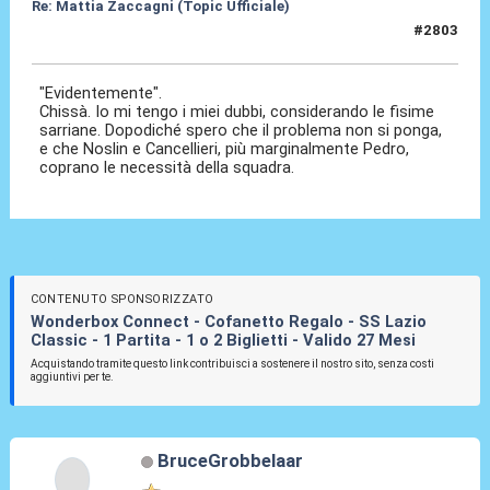
Re: Mattia Zaccagni (Topic Ufficiale)
#2803
19 Mar 2026, 16:31
"Evidentemente".
Chissà. Io mi tengo i miei dubbi, considerando le fisime
sarriane. Dopodiché spero che il problema non si ponga,
e che Noslin e Cancellieri, più marginalmente Pedro,
coprano le necessità della squadra.
CONTENUTO SPONSORIZZATO
Wonderbox Connect - Cofanetto Regalo - SS Lazio
Classic - 1 Partita - 1 o 2 Biglietti - Valido 27 Mesi
Acquistando tramite questo link contribuisci a sostenere il nostro sito, senza costi
aggiuntivi per te.
BruceGrobbelaar