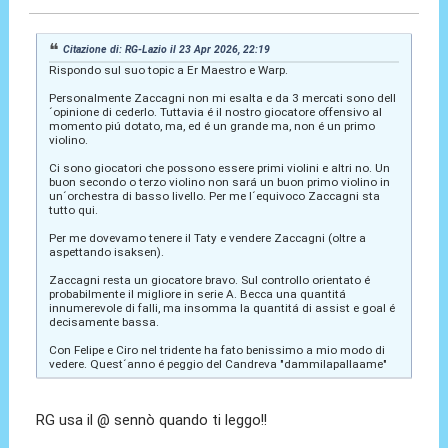
Citazione di: RG-Lazio il 23 Apr 2026, 22:19
Rispondo sul suo topic a Er Maestro e Warp.
Personalmente Zaccagni non mi esalta e da 3 mercati sono dell
´opinione di cederlo. Tuttavia é il nostro giocatore offensivo al
momento piú dotato, ma, ed é un grande ma, non é un primo
violino.
Ci sono giocatori che possono essere primi violini e altri no. Un
buon secondo o terzo violino non sará un buon primo violino in
un´orchestra di basso livello. Per me l´equivoco Zaccagni sta
tutto qui.
Per me dovevamo tenere il Taty e vendere Zaccagni (oltre a
aspettando isaksen).
Zaccagni resta un giocatore bravo. Sul controllo orientato é
probabilmente il migliore in serie A. Becca una quantitá
innumerevole di falli, ma insomma la quantitá di assist e goal é
decisamente bassa.
Con Felipe e Ciro nel tridente ha fato benissimo a mio modo di
vedere. Quest´anno é peggio del Candreva "dammilapallaame"
RG usa il @ sennò quando ti leggo!!