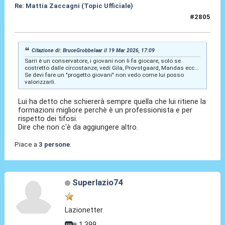
Re: Mattia Zaccagni (Topic Ufficiale)
#2805
19 Mar 2026, 17:35
Citazione di: BruceGrobbelaar il 19 Mar 2026, 17:09
Sarri è un conservatore, i giovani non li fa giocare, solo se
costretto dalle circostanze, vedi Gila, Provstgaard, Mandas ecc...
Se devi fare un "progetto giovani" non vedo come lui posso
valorizzarli.
Lui ha detto che schiererà sempre quella che lui ritiene la
formazioni migliore perchè è un professionista e per
rispetto dei tifosi.
Dire che non c'è da aggiungere altro.
Piace a
3 persone
.
Superlazio74
Lazionetter
1.399