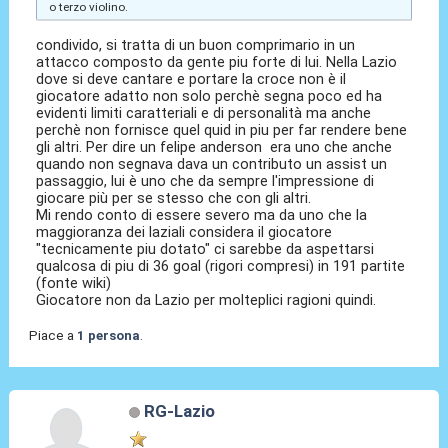
o terzo violino.
condivido, si tratta di un buon comprimario in un
attacco composto da gente piu forte di lui. Nella Lazio
dove si deve cantare e portare la croce non è il
giocatore adatto non solo perchè segna poco ed ha
evidenti limiti caratteriali e di personalità ma anche
perchè non fornisce quel quid in piu per far rendere bene
gli altri. Per dire un felipe anderson era uno che anche
quando non segnava dava un contributo un assist un
passaggio, lui è uno che da sempre l'impressione di
giocare più per se stesso che con gli altri.
Mi rendo conto di essere severo ma da uno che la
maggioranza dei laziali considera il giocatore
"tecnicamente piu dotato" ci sarebbe da aspettarsi
qualcosa di piu di 36 goal (rigori compresi) in 191 partite
(fonte wiki)
Giocatore non da Lazio per molteplici ragioni quindi.
Piace a
1 persona
.
RG-Lazio