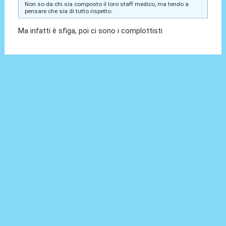
Non so da chi sia composto il loro staff medico, ma tendo a
pensare che sia di tutto rispetto.
Ma infatti è sfiga, poi ci sono i complottisti