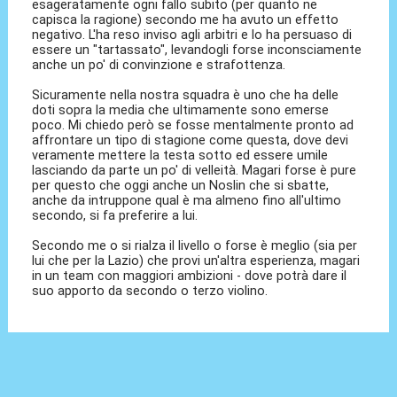
esageratamente ogni fallo subito (per quanto ne
capisca la ragione) secondo me ha avuto un effetto
negativo. L'ha reso inviso agli arbitri e lo ha persuaso di
essere un "tartassato", levandogli forse inconsciamente
anche un po' di convinzione e strafottenza.
Sicuramente nella nostra squadra è uno che ha delle
doti sopra la media che ultimamente sono emerse
poco. Mi chiedo però se fosse mentalmente pronto ad
affrontare un tipo di stagione come questa, dove devi
veramente mettere la testa sotto ed essere umile
lasciando da parte un po' di velleità. Magari forse è pure
per questo che oggi anche un Noslin che si sbatte,
anche da intruppone qual è ma almeno fino all'ultimo
secondo, si fa preferire a lui.
Secondo me o si rialza il livello o forse è meglio (sia per
lui che per la Lazio) che provi un'altra esperienza, magari
in un team con maggiori ambizioni - dove potrà dare il
suo apporto da secondo o terzo violino.