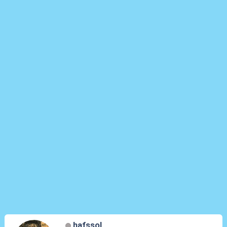
hafssol