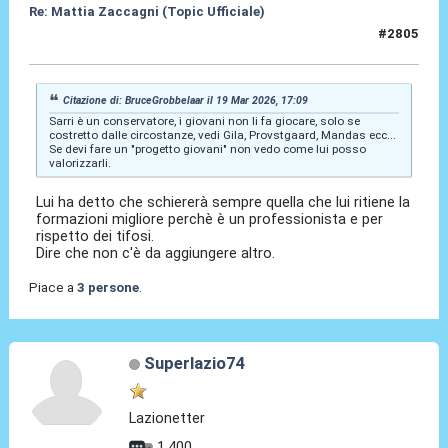
Re: Mattia Zaccagni (Topic Ufficiale)
#2805
19 Mar 2026, 17:35
Citazione di: BruceGrobbelaar il 19 Mar 2026, 17:09
Sarri è un conservatore, i giovani non li fa giocare, solo se
costretto dalle circostanze, vedi Gila, Provstgaard, Mandas ecc...
Se devi fare un "progetto giovani" non vedo come lui posso
valorizzarli.
Lui ha detto che schiererà sempre quella che lui ritiene la
formazioni migliore perchè è un professionista e per
rispetto dei tifosi.
Dire che non c'è da aggiungere altro.
Piace a
3 persone
.
Superlazio74
Lazionetter
1.400