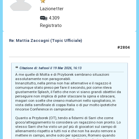
Lazionetter
4.309
Registrato
Re: Mattia Zaccagni (Topic Ufficiale)
#2804
19 Mar 2026, 17:09
Citazione di: hafssol il 19 Mar 2026, 16:13
A me quelle di Motta e di Przyborek sembrano situazioni
assolutamente non paragonabili.
Innanzitutto, nella prima non hai alternative e il ragazzo è
comunque stato preso per fare il secondo, poi come rileva
giustamente Splash, il fatto che non vi siano grandi obiettivi da
perseguire non implica di poter staccare la spina e sbracare,
magari con scelte che creano malumori nello spogliatoio, in
vista della semifinale di coppa Italia o di pur molto ipotetiche
rincorse Conference in campionato.
Quanto a Przyborek (OT), tendo a fidarmi di Sarri che come
gioco/atteggiamento lo considera un ragazzino non pronto. Lo
stesso Sarri che ha visto un po' più di giocatori sul campo di
allenamento rispetto a tutti noi e che non ha avuto remore a
mettere in campo, anche solo per spezzoni, Romero quando