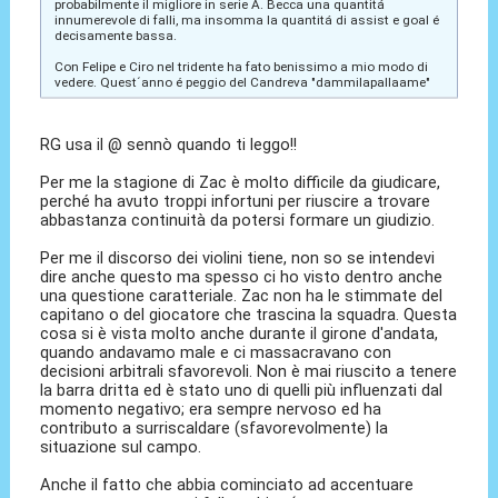
probabilmente il migliore in serie A. Becca una quantitá
innumerevole di falli, ma insomma la quantitá di assist e goal é
decisamente bassa.
Con Felipe e Ciro nel tridente ha fato benissimo a mio modo di
vedere. Quest´anno é peggio del Candreva "dammilapallaame"
RG usa il @ sennò quando ti leggo!!
Per me la stagione di Zac è molto difficile da giudicare,
perché ha avuto troppi infortuni per riuscire a trovare
abbastanza continuità da potersi formare un giudizio.
Per me il discorso dei violini tiene, non so se intendevi
dire anche questo ma spesso ci ho visto dentro anche
una questione caratteriale. Zac non ha le stimmate del
capitano o del giocatore che trascina la squadra. Questa
cosa si è vista molto anche durante il girone d'andata,
quando andavamo male e ci massacravano con
decisioni arbitrali sfavorevoli. Non è mai riuscito a tenere
la barra dritta ed è stato uno di quelli più influenzati dal
momento negativo; era sempre nervoso ed ha
contributo a surriscaldare (sfavorevolmente) la
situazione sul campo.
Anche il fatto che abbia cominciato ad accentuare