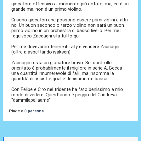
giocatore offensivo al momento piú dotato, ma, ed é un
grande ma, non é un primo violino.
Ci sono giocatori che possono essere primi violini e altri
no. Un buon secondo o terzo violino non sará un buon
primo violino in un´orchestra di basso livello. Per me l
´equivoco Zaccagni sta tutto qui.
Per me dovevamo tenere il Taty e vendere Zaccagni
(oltre a aspettando isaksen).
Zaccagni resta un giocatore bravo. Sul controllo
orientato é probabilmente il migliore in serie A. Becca
una quantitá innumerevole di falli, ma insomma la
quantitá di assist e goal é decisamente bassa.
Con Felipe e Ciro nel tridente ha fato benissimo a mio
modo di vedere. Quest´anno é peggio del Candreva
"dammilapallaame"
Piace a
3 persone
.