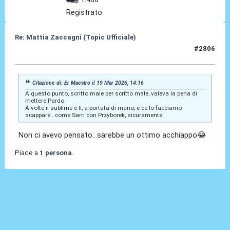
Registrato
Re: Mattia Zaccagni (Topic Ufficiale)
#2806
20 Mar 2026, 00:25
Citazione di: Er Maestro il 19 Mar 2026, 14:16
A questo punto, scritto male per scritto male, valeva la pena di
mettere Pardo.
A volte il sublime è lì, a portata di mano, e ce lo facciamo
scappare.. come Sarri con Przyborek, sicuramente.
Non ci avevo pensato...sarebbe un ottimo acchiappo😂
Piace a
1 persona
.