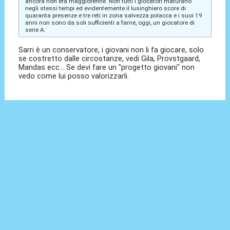
ancora non era maggiorenne. Non tutti i giocatori maturano
negli stessi tempi ed evidentemente il lusinghiero score di
quaranta presenze e tre reti in zona salvezza polacca e i suoi 19
anni non sono da soli sufficienti a farne, oggi, un giocatore di
serie A.
Sarri è un conservatore, i giovani non li fa giocare, solo
se costretto dalle circostanze, vedi Gila, Provstgaard,
Mandas ecc... Se devi fare un "progetto giovani" non
vedo come lui posso valorizzarli.