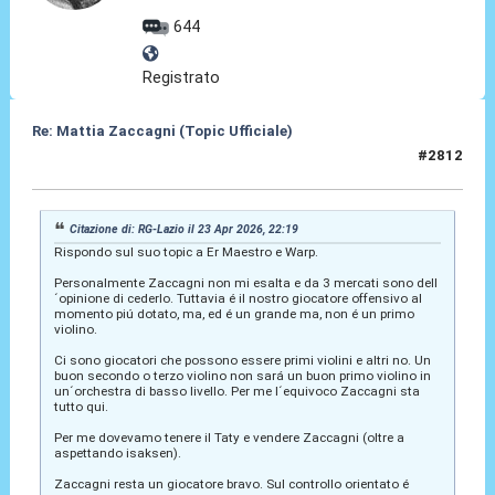
644
Registrato
Re: Mattia Zaccagni (Topic Ufficiale)
#2812
23 Apr 2026, 23:07
Citazione di: RG-Lazio il 23 Apr 2026, 22:19
Rispondo sul suo topic a Er Maestro e Warp.
Personalmente Zaccagni non mi esalta e da 3 mercati sono dell
´opinione di cederlo. Tuttavia é il nostro giocatore offensivo al
momento piú dotato, ma, ed é un grande ma, non é un primo
violino.
Ci sono giocatori che possono essere primi violini e altri no. Un
buon secondo o terzo violino non sará un buon primo violino in
un´orchestra di basso livello. Per me l´equivoco Zaccagni sta
tutto qui.
Per me dovevamo tenere il Taty e vendere Zaccagni (oltre a
aspettando isaksen).
Zaccagni resta un giocatore bravo. Sul controllo orientato é