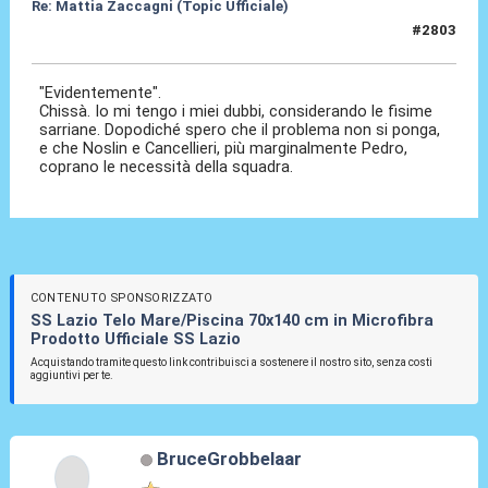
Re: Mattia Zaccagni (Topic Ufficiale)
#2803
19 Mar 2026, 16:31
"Evidentemente".
Chissà. Io mi tengo i miei dubbi, considerando le fisime
sarriane. Dopodiché spero che il problema non si ponga,
e che Noslin e Cancellieri, più marginalmente Pedro,
coprano le necessità della squadra.
CONTENUTO SPONSORIZZATO
SS Lazio Telo Mare/Piscina 70x140 cm in Microfibra
Prodotto Ufficiale SS Lazio
Acquistando tramite questo link contribuisci a sostenere il nostro sito, senza costi
aggiuntivi per te.
BruceGrobbelaar