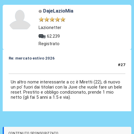
DajeLazioMia
Lazionetter
62.239
Registrato
Re: mercato estivo 2026
#27
26 Mar 2026, 11:41
Un altro nome interessante a cc è Miretti (22), di nuovo
un po' fuori dai titolari con la Juve che vuole fare un bele
reset. Prestito e obbligo condizionato, prende 1 mio
netto (gli fai 5 anni a 1.5 e via).
CONTENUTO SPONSORIZZATO