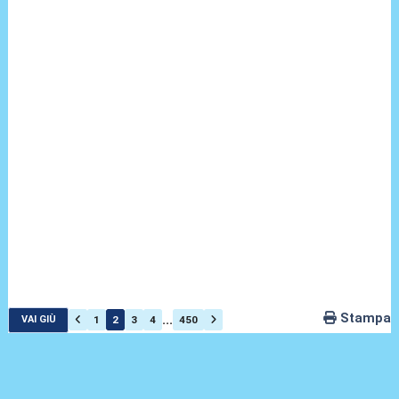
Stampa
...
1
2
3
4
450
VAI GIÙ