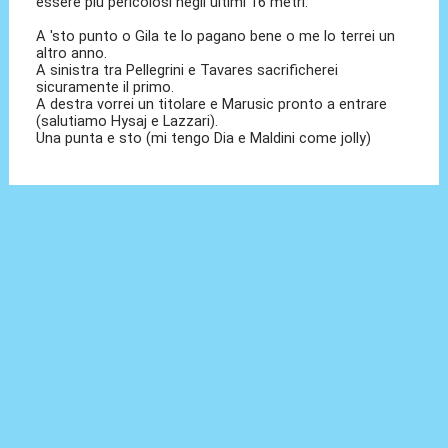
essere più pericolosi negli ultimi 16 metri.
A 'sto punto o Gila te lo pagano bene o me lo terrei un
altro anno.
A sinistra tra Pellegrini e Tavares sacrificherei
sicuramente il primo.
A destra vorrei un titolare e Marusic pronto a entrare
(salutiamo Hysaj e Lazzari).
Una punta e sto (mi tengo Dia e Maldini come jolly)