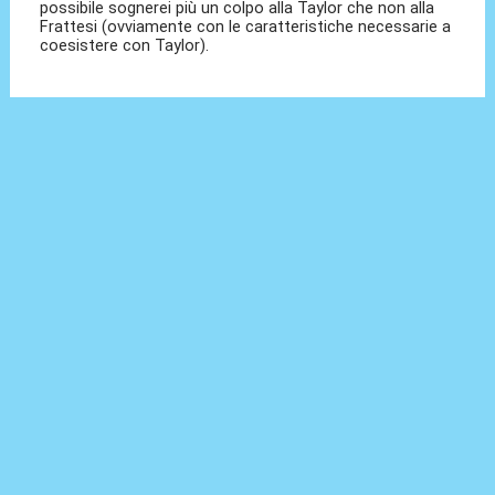
possibile sognerei più un colpo alla Taylor che non alla
Frattesi (ovviamente con le caratteristiche necessarie a
coesistere con Taylor).