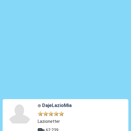
DajeLazioMia
Lazionetter
62.239