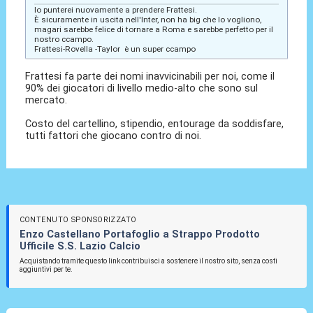
Io punterei nuovamente a prendere Frattesi.
È sicuramente in uscita nell'Inter, non ha big che lo vogliono,
magari sarebbe felice di tornare a Roma e sarebbe perfetto per il
nostro ccampo.
Frattesi-Rovella -Taylor è un super ccampo
Frattesi fa parte dei nomi inavvicinabili per noi, come il
90% dei giocatori di livello medio-alto che sono sul
mercato.
Costo del cartellino, stipendio, entourage da soddisfare,
tutti fattori che giocano contro di noi.
CONTENUTO SPONSORIZZATO
Enzo Castellano Portafoglio a Strappo Prodotto
Ufficile S.S. Lazio Calcio
Acquistando tramite questo link contribuisci a sostenere il nostro sito, senza costi
aggiuntivi per te.