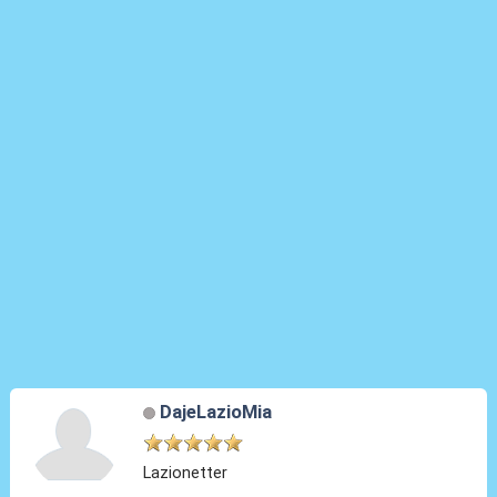
DajeLazioMia
Lazionetter