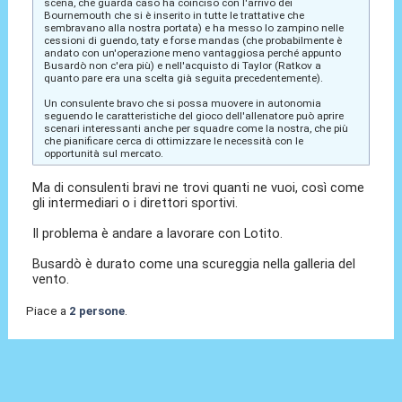
scena, che guarda caso ha coinciso con l'arrivo dei
Bournemouth che si è inserito in tutte le trattative che
sembravano alla nostra portata) e ha messo lo zampino nelle
cessioni di guendo, taty e forse mandas (che probabilmente è
andato con un'operazione meno vantaggiosa perché appunto
Busardò non c'era più) e nell'acquisto di Taylor (Ratkov a
quanto pare era una scelta già seguita precedentemente).
Un consulente bravo che si possa muovere in autonomia
seguendo le caratteristiche del gioco dell'allenatore può aprire
scenari interessanti anche per squadre come la nostra, che più
che pianificare cerca di ottimizzare le necessità con le
opportunità sul mercato.
Ma di consulenti bravi ne trovi quanti ne vuoi, così come
gli intermediari o i direttori sportivi.
Il problema è andare a lavorare con Lotito.
Busardò è durato come una scureggia nella galleria del
vento.
Piace a
2 persone
.