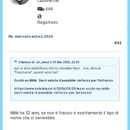
Lazionetter
644
Registrato
Re: mercato estivo 2026
#32
26 Mar 2026, 15:25
Citazione di: mr_steed il 25 Mar 2026, 22:03
qui si dice addirittura che lo vorrebbe Sarri... ma, oltre al
"fracicume", quanti anni ha?
Occhi su Milik: Sarri valuta il possibile rinforzo per l'attacco
https://www.sololalazio.it/2026/03/25/lazio-occhi-su-milik-
sarri-valuta-il-possibile-rinforzo-per-lattacco/
Milik ha 32 anni, se non è fracico è esattamente il tipo di
nome che ci servirebbe.