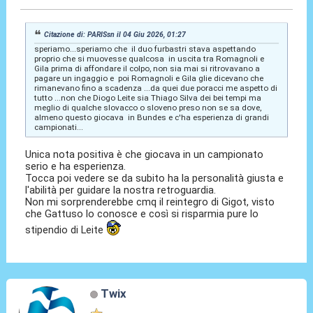
Citazione di: PARISsn il 04 Giu 2026, 01:27
speriamo...speriamo che il duo furbastri stava aspettando
proprio che si muovesse qualcosa in uscita tra Romagnoli e
Gila prima di affondare il colpo, non sia mai si ritrovavano a
pagare un ingaggio e poi Romagnoli e Gila glie dicevano che
rimanevano fino a scadenza ...da quei due poracci me aspetto di
tutto ...non che Diogo Leite sia Thiago Silva dei bei tempi ma
meglio di qualche slovacco o sloveno preso non se sa dove,
almeno questo giocava in Bundes e c'ha esperienza di grandi
campionati...
Unica nota positiva è che giocava in un campionato
serio e ha esperienza.
Tocca poi vedere se da subito ha la personalità giusta e
l'abilità per guidare la nostra retroguardia.
Non mi sorprenderebbe cmq il reintegro di Gigot, visto
che Gattuso lo conosce e così si risparmia pure lo
stipendio di Leite
Twix