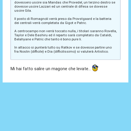
dovessero uscire sia Mandas che Provedel, un terzino destro se
dovesse uscire Lazzari ed un centrale di difesa se dovesse
uscire Gila.
Il posto di Romagnoli verrà preso da Provstgaard e la batteria
dei centrali verrà completata da Gigot e Patric.
A centrocampo non verrà toccato nulla, i titolari saranno Rovella,
Taylor e Dele Bashiru ed il reparto sarà completato da Cataldi,
Belahyane e Patric che tanto è bono pure li.
In attacco si punterà tutto su Ratkov e se dovesse partire uno
fra Noslin (difficile) e Dia (difficilissimo) si valuterà Artistico.
Mi hai fatto salire un magone che levate...