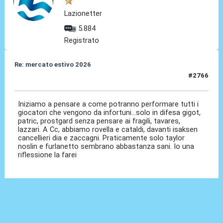
Lazionetter
5.884
Registrato
Re: mercato estivo 2026
#2766
04 Giu 2026, 06:52
Iniziamo a pensare a come potranno performare tutti i
giocatori che vengono da infortuni...solo in difesa gigot,
patric, prostgard senza pensare ai fragili, tavares,
lazzari. A Cc, abbiamo rovella e cataldi, davanti isaksen
cancellieri dia e zaccagni. Praticamente solo taylor
noslin e furlanetto sembrano abbastanza sani. Io una
riflessione la farei