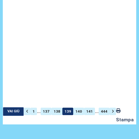
...
...
1
137
138
139
140
141
444
VAI GIÙ
Stampa