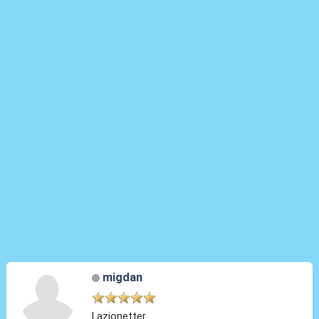
migdan
Lazionetter