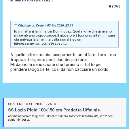
Re: mercato estivo 2026
#2763
04 Giu 2026, 01:15
Citazione di: Cesio il 03 Giu 2026, 23:33
Io ci metterei la firma per Dominguez. Quelle cifre che giravano
mi sembrano troppo basse, il giocatore è buono ed infatti mi pare
sia arrivata la smentita della società su un
interessamento...come te sbagli...
A quelle cifre sarebbe sicuramente un affare d'oro... ma
troppo intelligente per il duo dei più furbi.
Mi danno la sensazione che faranno di tutto per
prendere Diogo Leite, così da non cacciare un soldo.
CONTENUTO SPONSORIZZATO
SS Lazio Plaid 100x150 cm Prodotto Ufficiale
Acquistando tramite questo link contribuisci a sostenere il nostro sito, senza costi
aggiuntivi per te.