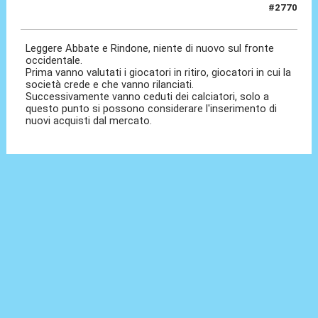
#2770
04 Giu 2026, 08:10
Leggere Abbate e Rindone, niente di nuovo sul fronte
occidentale.
Prima vanno valutati i giocatori in ritiro, giocatori in cui la
società crede e che vanno rilanciati.
Successivamente vanno ceduti dei calciatori, solo a
questo punto si possono considerare l'inserimento di
nuovi acquisti dal mercato.