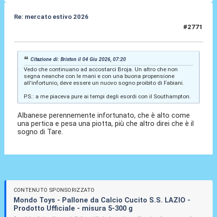
Re: mercato estivo 2026
#2771
04 Giu 2026, 08:12
Citazione di: Brixton il 04 Giu 2026, 07:20
Vedo che continuano ad accostarci Broja. Un altro che non
segna neanche con le mani e con una buona propensione
all'infortunio, deve essere un nuovo sogno proibito di Fabiani.
P.S.: a me piaceva pure ai tempi degli esordi con il Southampton.
Albanese perennemente infortunato, che è alto come
una pertica e pesa una piotta, più che altro direi che è il
sogno di Tare.
CONTENUTO SPONSORIZZATO
Mondo Toys - Pallone da Calcio Cucito S.S. LAZIO -
Prodotto Ufficiale - misura 5-300 g