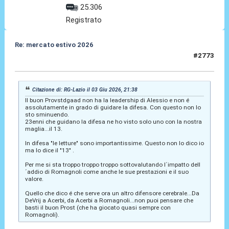
25.306
Registrato
Re: mercato estivo 2026
#2773
04 Giu 2026, 08:18
Citazione di: RG-Lazio il 03 Giu 2026, 21:38
Il buon Provstdgaad non ha la leadership di Alessio e non é
assolutamente in grado di guidare la difesa. Con questo non lo
sto sminuendo.
23enni che guidano la difesa ne ho visto solo uno con la nostra
maglia...il 13.
In difesa "le letture" sono importantissime. Questo non lo dico io
ma lo dice il "13" .
Per me si sta troppo troppo troppo sottovalutando l´impatto dell
´addio di Romagnoli come anche le sue prestazioni e il suo
valore.
Quello che dico é che serve ora un altro difensore cerebrale...Da
DeVrij a Acerbi, da Acerbi a Romagnoli...non puoi pensare che
basti il buon Prost (che ha giocato quasi sempre con
Romagnoli).