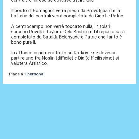
centrale di difesa se dovesse uscire Gila.
Il posto di Romagnoli verrà preso da Provstgaard e la
batteria dei centrali verrà completata da Gigot e Patric.
A centrocampo non verrà toccato nulla, i titolari
saranno Rovella, Taylor e Dele Bashiru ed il reparto sarà
completato da Cataldi, Belahyane e Patric che tanto è
bono pure li.
In attacco si punterà tutto su Ratkov e se dovesse
partire uno fra Noslin (difficile) e Dia (difficilissimo) si
valuterà Artistico.
Piace a
1 persona
.