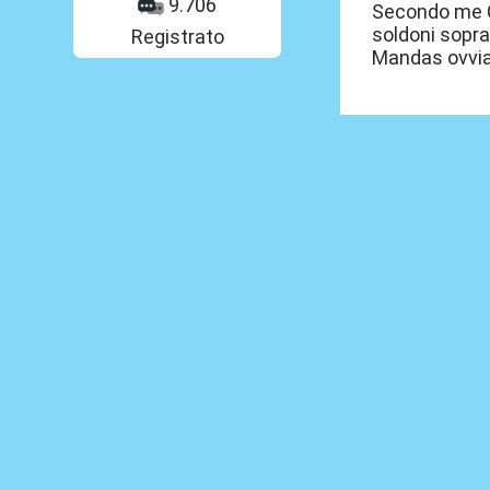
9.706
Secondo me Ca
soldoni sopra
Registrato
Mandas ovvia