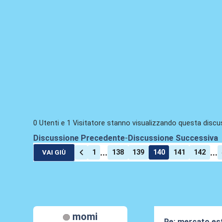
0 Utenti e 1 Visitatore stanno visualizzando questa discu
Discussione Precedente
-
Discussione Successiva
...
...
1
138
139
140
141
142
VAI GIÙ
momi
Re: mercato es