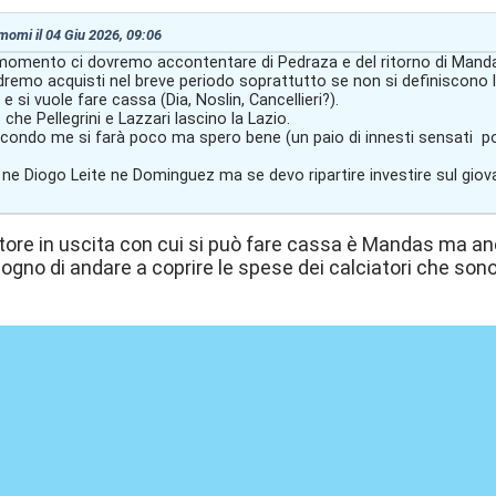
 momi il 04 Giu 2026, 09:06
momento ci dovremo accontentare di Pedraza e del ritorno di Mand
remo acquisti nel breve periodo soprattutto se non si definiscono l
e si vuole fare cassa (Dia, Noslin, Cancellieri?).
che Pellegrini e Lazzari lascino la Lazio.
secondo me si farà poco ma spero bene (un paio di innesti sensati p
e Diogo Leite ne Dominguez ma se devo ripartire investire sul giova
atore in uscita con cui si può fare cassa è Mandas ma a
sogno di andare a coprire le spese dei calciatori che son