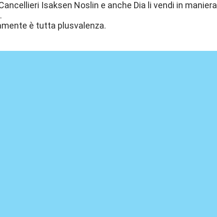
ncellieri Isaksen Noslin e anche Dia li vendi in maniera 
.
mente è tutta plusvalenza.