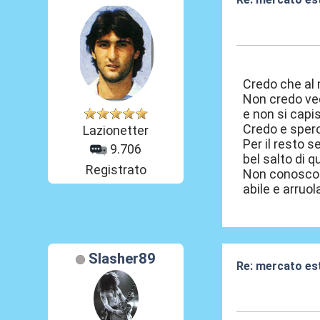
04 Giu 2026, 09
Credo che al
Non credo ved
e non si capis
Credo e spero 
Lazionetter
Per il resto 
9.706
bel salto di qu
Registrato
Non conosco n
abile e arruol
Slasher89
Re: mercato es
04 Giu 2026, 09