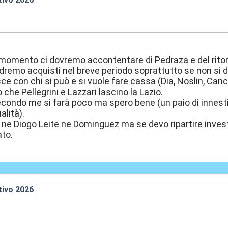
:06
 momento ci dovremo accontentare di Pedraza e del rito
remo acquisti nel breve periodo soprattutto se non si de
ce con chi si può e si vuole fare cassa (Dia, Noslin, Cance
che Pellegrini e Lazzari lascino la Lazio.
secondo me si farà poco ma spero bene (un paio di innes
alità).
e Diogo Leite ne Dominguez ma se devo ripartire invest
ato.
tivo 2026
:21