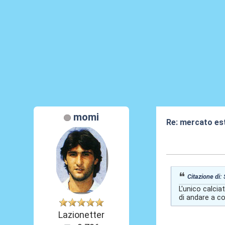
momi
Re: mercato es
04 Giu 2026, 09
Citazione di:
L'unico calci
di andare a co
Lazionetter