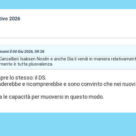
tivo 2026
:51
 momi il 04 Giu 2026, 09:26
cellieri Isaksen Noslin e anche Dia li vendi in maniera relativamente
ente è tutta plusvalenza.
re lo stesso: il DS.
enderebbe e ricomprerebbe e sono convinto che nei nuov
a le capacità per muoversi in questo modo.