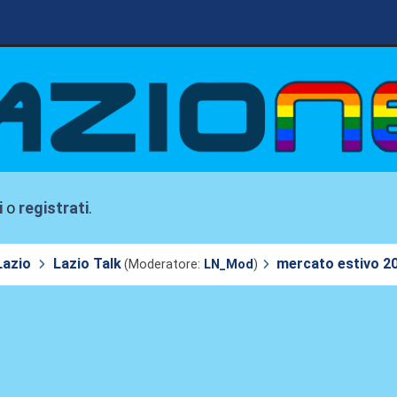
i
o
registrati
.
Lazio
Lazio Talk
mercato estivo 2
(Moderatore:
LN_Mod
)