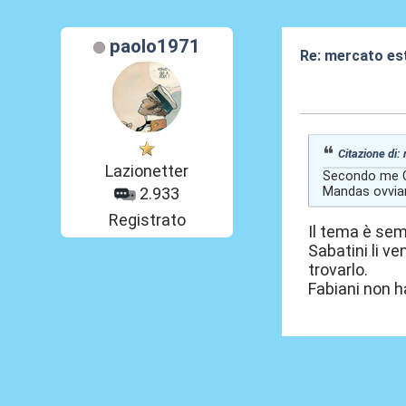
paolo1971
Re: mercato es
04 Giu 2026, 09
Citazione di:
Lazionetter
Secondo me Can
Mandas ovviam
2.933
Registrato
Il tema è semp
Sabatini li v
trovarlo.
Fabiani non h