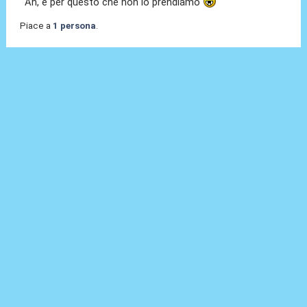
Ah, è per questo che non lo prendiamo
Piace a
1 persona
.