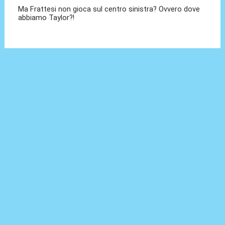
Ma Frattesi non gioca sul centro sinistra? Ovvero dove
abbiamo Taylor?!