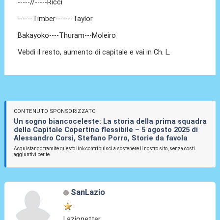
-----//-----Ricci
------Timber-------Taylor
Bakayoko----Thuram---Moleiro
Vebdi il resto, aumento di capitale e vai in Ch. L.
CONTENUTO SPONSORIZZATO
Un sogno biancoceleste: La storia della prima squadra
della Capitale Copertina flessibile – 5 agosto 2025 di
Alessandro Corsi, Stefano Porro, Storie da favola
Acquistando tramite questo link contribuisci a sostenere il nostro sito, senza costi
aggiuntivi per te.
SanLazio
Lazionetter