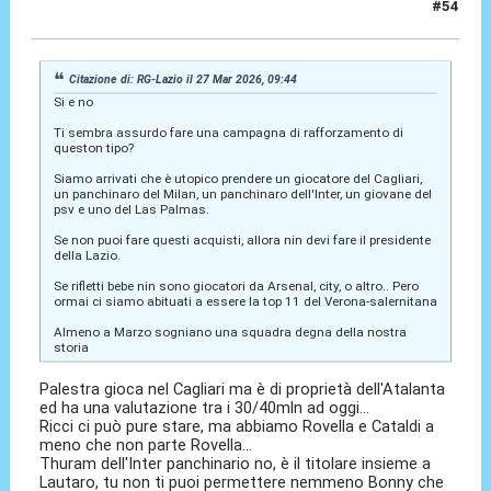
#54
27 Mar 2026, 10:58
Citazione di: RG-Lazio il 27 Mar 2026, 09:44
Si e no
Ti sembra assurdo fare una campagna di rafforzamento di
queston tipo?
Siamo arrivati che è utopico prendere un giocatore del Cagliari,
un panchinaro del Milan, un panchinaro dell'Inter, un giovane del
psv e uno del Las Palmas.
Se non puoi fare questi acquisti, allora nin devi fare il presidente
della Lazio.
Se rifletti bebe nin sono giocatori da Arsenal, city, o altro.. Pero
ormai ci siamo abituati a essere la top 11 del Verona-salernitana
Almeno a Marzo sogniano una squadra degna della nostra
storia
Palestra gioca nel Cagliari ma è di proprietà dell'Atalanta
ed ha una valutazione tra i 30/40mln ad oggi...
Ricci ci può pure stare, ma abbiamo Rovella e Cataldi a
meno che non parte Rovella...
Thuram dell'Inter panchinario no, è il titolare insieme a
Lautaro, tu non ti puoi permettere nemmeno Bonny che