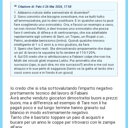
Citazione di: Palo il 26 Mar 2026, 17:58
1. Abbiamo notizie della semestrale di dicembre?
2. Sono convinto che bisogna svecchiare, ma se butti tutto
all'ammazzatora, poi lo devi sostituire. E in qualche caso lo puoi
fare scegliendo uno svincolato. Ora, e faccio un esempio a caso,
se non rinnovi Patric, e devi trovare uno svincolato che possa
fare il centrale, di difesa e di centrocampo, che sia adattabile
rapidamente agli schemi di Sarri, un Tripac, un Ricpat o un...
Patric, andrebbe benissimo (imho). Quindi qualche rinnovo
intelligente di 1 o 2 anni è, a mio giudizio, da fare.
3. Spero che Sarri resti. Sta dimostrando ampiamente che dopo
un po' di lavoro la squadra la fa rendere al 110-120%.
4. Sul DS credo che si attribuiscano a Fabiani colpe che non ha.
Molti dei vincoli glieli impone Lotito. Poi ammetto che sta
surcazzo (ops, si può dire, mi sta surcazzo?) anche a me col suo
eloquio e le sue perle di saggezza (tanto va la gatta al lardo che i
cocci sono suoi e in fondo è un gioco)
Io credo che si stia sottovalutando l'impatto negativo
prettamente tecnico del lavoro di Fabiani.
Avrà anche venduto giocatori dimostratisi buoni a prezzi
buoni, ma a differenza ad esempio di Tare non li ha
pagati poco e sul lungo termine hanno gravato sul
bilancio in modo estremamente negativo.
Tanto che è bastato toppare un paio di acquisti e
bucare per un anno le coppe per ritrovarci con le zampe
all'aria.