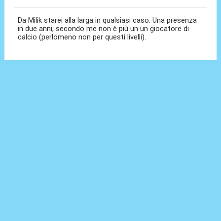
Da Milik starei alla larga in qualsiasi caso. Una presenza
in due anni, secondo me non è più un un giocatore di
calcio (perlomeno non per questi livelli).