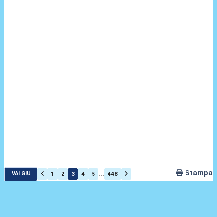
Stampa
...
1
2
3
4
5
448
VAI GIÙ