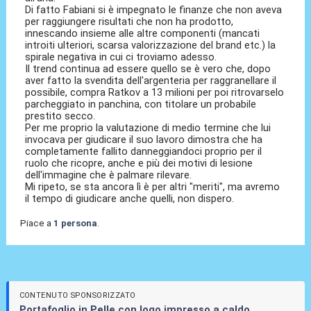
Di fatto Fabiani si è impegnato le finanze che non aveva
per raggiungere risultati che non ha prodotto,
innescando insieme alle altre componenti (mancati
introiti ulteriori, scarsa valorizzazione del brand etc.) la
spirale negativa in cui ci troviamo adesso.
Il trend continua ad essere quello se è vero che, dopo
aver fatto la svendita dell'argenteria per raggranellare il
possibile, compra Ratkov a 13 milioni per poi ritrovarselo
parcheggiato in panchina, con titolare un probabile
prestito secco.
Per me proprio la valutazione di medio termine che lui
invocava per giudicare il suo lavoro dimostra che ha
completamente fallito danneggiandoci proprio per il
ruolo che ricopre, anche e più dei motivi di lesione
dell'immagine che è palmare rilevare.
Mi ripeto, se sta ancora lì è per altri "meriti", ma avremo
il tempo di giudicare anche quelli, non dispero.
Piace a
1 persona
.
CONTENUTO SPONSORIZZATO
Portafoglio in Pelle con logo impresso a caldo,