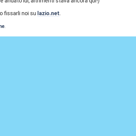
è andato lui, altrimenti stava ancora qui!)
fissarli noi su
lazio.net
.
ne
.