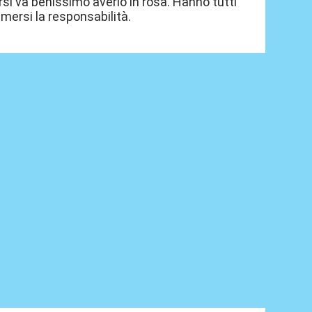
rsi va benissimo averlo in rosa. Hanno tutti
umersi la responsabilità.