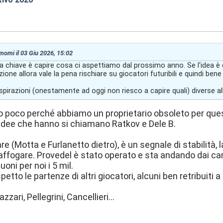
:36
 momi il 03 Giu 2026, 15:02
 chiave è capire cosa ci aspettiamo dal prossimo anno. Se l'idea è 
zione allora vale la pena rischiare su giocatori futuribili e quindi b
irazioni (onestamente ad oggi non riesco a capire quali) diverse all
 poco perché abbiamo un proprietario obsoleto per ques
le idee che hanno si chiamano Ratkov e Dele B.
re (Motta e Furlanetto dietro), è un segnale di stabilità,
fogare. Provedel è stato operato e sta andando dai campi
uoni per noi i 5 mil.
tto le partenze di altri giocatori, alcuni ben retribuiti 
azzari, Pellegrini, Cancellieri...