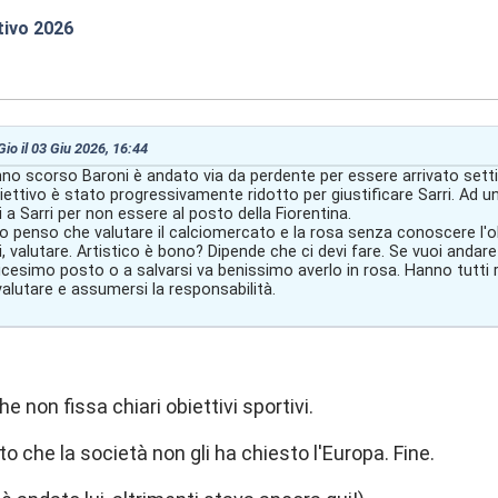
tivo 2026
:46
Gio il 03 Giu 2026, 16:44
no scorso Baroni è andato via da perdente per essere arrivato sett
obiettivo è stato progressivamente ridotto per giustificare Sarri. Ad u
 a Sarri per non essere al posto della Fiorentina.
io penso che valutare il calciomercato e la rosa senza conoscere l'o
, valutare. Artistico è bono? Dipende che ci devi fare. Se vuoi andare
icesimo posto o a salvarsi va benissimo averlo in rosa. Hanno tutti r
 valutare e assumersi la responsabilità.
he non fissa chiari obiettivi sportivi.
tto che la società non gli ha chiesto l'Europa. Fine.