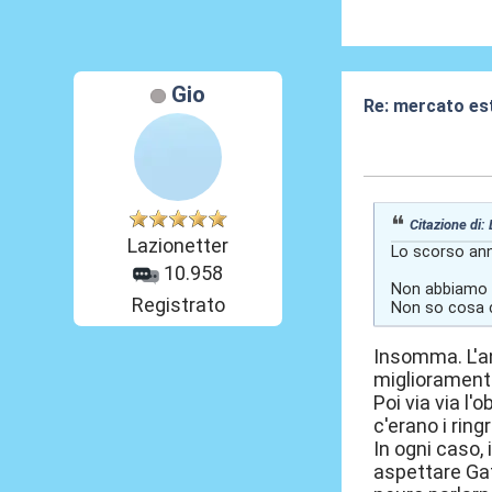
Gio
Re: mercato es
03 Giu 2026, 16
Citazione di:
Lazionetter
Lo scorso anno
10.958
Non abbiamo ob
Registrato
Non so cosa ci
Insomma. L'an
migliorament
Poi via via l'
c'erano i ring
In ogni caso,
aspettare Gat