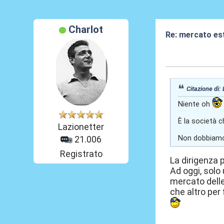
Charlot
Re: mercato es
03 Giu 2026, 17
Citazione di:
Niente oh
È la società ch
Lazionetter
Non dobbiamo 
21.006
Registrato
La dirigenza p
Ad oggi, solo 
mercato delle
che altro per 