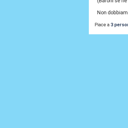
(Baroni se ne 
Non dobbiamo 
Piace a
3 perso