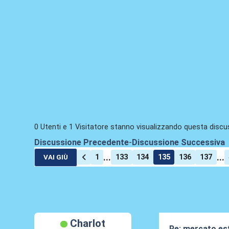
0 Utenti e 1 Visitatore stanno visualizzando questa discu
Discussione Precedente
-
Discussione Successiva
...
...
1
133
134
135
136
137
VAI GIÙ
Charlot
Re: mercato es