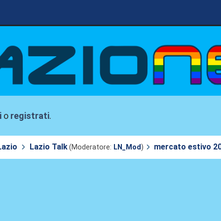
i
o
registrati
.
Lazio
Lazio Talk
mercato estivo 2
(Moderatore:
LN_Mod
)