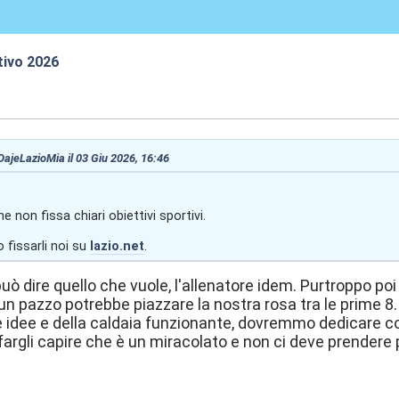
tivo 2026
:04
 DajeLazioMia il 03 Giu 2026, 16:46
e non fissa chiari obiettivi sportivi.
fissarli noi su
lazio.net
.
uò dire quello che vuole, l'allenatore idem. Purtroppo poi c'è
un pazzo potrebbe piazzare la nostra rosa tra le prime 8. 
 idee e della caldaia funzionante, dovremmo dedicare cont
fargli capire che è un miracolato e non ci deve prendere pe