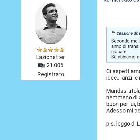
03 Giu 2026, 16
Citazione di:
Secondo me la
anno di transi
giocare.
Lazionetter
Se abbiamo asp
21.006
Ci aspettiamo
Registrato
idee... anzi 
Mandas titola
nemmeno di af
buon per lui, b
Adesso mi aspe
p.s. leggo di L