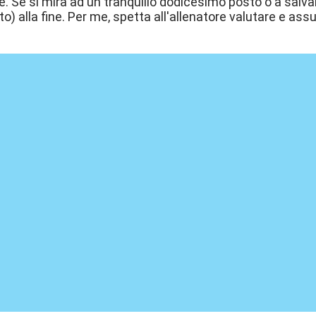
e. Se si mira ad un tranquillo dodicesimo posto o a salva
to) alla fine. Per me, spetta all'allenatore valutare e ass