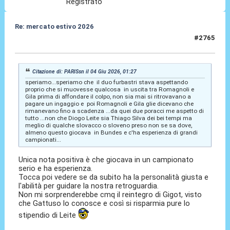
Registrato
Re: mercato estivo 2026
#2765
04 Giu 2026, 01:40
Citazione di: PARISsn il 04 Giu 2026, 01:27
speriamo...speriamo che il duo furbastri stava aspettando
proprio che si muovesse qualcosa in uscita tra Romagnoli e
Gila prima di affondare il colpo, non sia mai si ritrovavano a
pagare un ingaggio e poi Romagnoli e Gila glie dicevano che
rimanevano fino a scadenza ...da quei due poracci me aspetto di
tutto ...non che Diogo Leite sia Thiago Silva dei bei tempi ma
meglio di qualche slovacco o sloveno preso non se sa dove,
almeno questo giocava in Bundes e c'ha esperienza di grandi
campionati...
Unica nota positiva è che giocava in un campionato
serio e ha esperienza.
Tocca poi vedere se da subito ha la personalità giusta e
l'abilità per guidare la nostra retroguardia.
Non mi sorprenderebbe cmq il reintegro di Gigot, visto
che Gattuso lo conosce e così si risparmia pure lo
stipendio di Leite