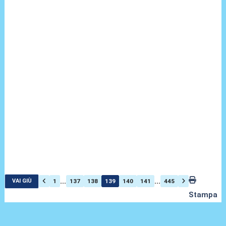
...
...
1
137
138
139
140
141
445
VAI GIÙ
Stampa