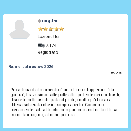
migdan
Lazionetter
7.174
Registrato
Re: mercato estivo 2026
#2775
04 Giu 2026, 08:25
Provstgaard al momento è un ottimo stopperone "da
guerra", bravissimo sulle palle alte, potente nei contrasti,
discreto nelle uscite palla al piede, molto più bravo a
difesa schierata che in campo aperto. Concordo
pienamente sul fatto che non può comandare la difesa
come Romagnoli, almeno per ora.