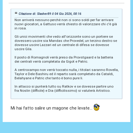
Citazione di: Slasher89 il 04 Giu 2026, 08:16
Non arriverà nessuno perchè non ci sono soldi per far arrivare
nuovi giocatori, a Gattuso verrà chiesto di valorizzare chi c'è già
in rosa.
Gli unici movimenti che vedo all'orizzonte sono un portiere se
dovessero uscire sia Mandas che Provedel, un terzino destro se
dovesse uscire Lazzari ed un centrale di difesa se dovesse
uscire Gila.
Il posto di Romagnoli verrà preso da Provstgaard e la batteria
dei centrali verrà completata da Gigot e Patric.
A centrocampo non verrà toccato nulla, i titolari saranno Rovella,
Taylor e Dele Bashiru ed il reparto sarà completato da Cataldi,
Belahyane e Patric che tanto è bono pure li.
In attacco si punterà tutto su Ratkov e se dovesse partire uno
fra Noslin (difficile) e Dia (difficilissimo) si valuterà Artistico.
Mi hai fatto salire un magone che levate...