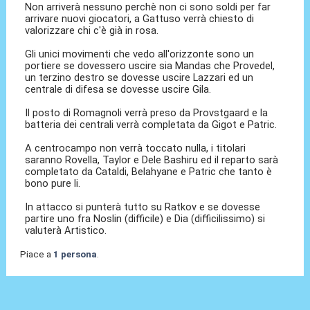
Non arriverà nessuno perchè non ci sono soldi per far
arrivare nuovi giocatori, a Gattuso verrà chiesto di
valorizzare chi c'è già in rosa.
Gli unici movimenti che vedo all'orizzonte sono un
portiere se dovessero uscire sia Mandas che Provedel,
un terzino destro se dovesse uscire Lazzari ed un
centrale di difesa se dovesse uscire Gila.
Il posto di Romagnoli verrà preso da Provstgaard e la
batteria dei centrali verrà completata da Gigot e Patric.
A centrocampo non verrà toccato nulla, i titolari
saranno Rovella, Taylor e Dele Bashiru ed il reparto sarà
completato da Cataldi, Belahyane e Patric che tanto è
bono pure li.
In attacco si punterà tutto su Ratkov e se dovesse
partire uno fra Noslin (difficile) e Dia (difficilissimo) si
valuterà Artistico.
Piace a
1 persona
.