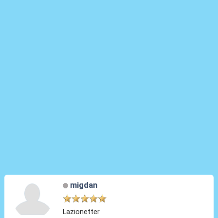
migdan
Lazionetter