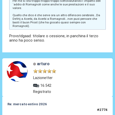
Per me si sta troppo troppo troppo sottovalutando l´impatto dell
´addio di Romagnoli come anche le sue prestazioni e il suo
valore.
Quello che dico é che serve ora un altro difensore cerebrale...Da
DeVrij a Acerbi, da Acerbi a Romagnoli...non puoi pensare che
basti il buon Prost (che ha giocato quasi sempre con
Romagnoli).
Provstdgaad: titolare o cessione, in panchina il terzo
anno ha poco senso.
arturo
Lazionetter
16.542
Registrato
Re: mercato estivo 2026
#2774
04 Giu 2026, 08:23