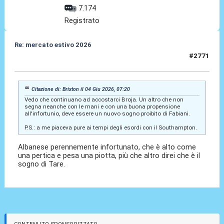
7.174
Registrato
Re: mercato estivo 2026
#2771
04 Giu 2026, 08:12
Citazione di: Brixton il 04 Giu 2026, 07:20
Vedo che continuano ad accostarci Broja. Un altro che non
segna neanche con le mani e con una buona propensione
all'infortunio, deve essere un nuovo sogno proibito di Fabiani.
P.S.: a me piaceva pure ai tempi degli esordi con il Southampton.
Albanese perennemente infortunato, che è alto come
una pertica e pesa una piotta, più che altro direi che è il
sogno di Tare.