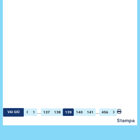
...
...
1
137
138
139
140
141
456
VAI GIÙ
Stampa