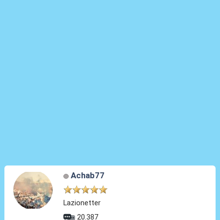
Achab77
Lazionetter
20.387