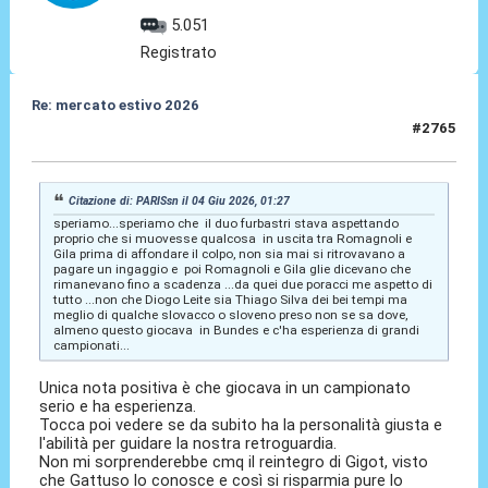
5.051
Registrato
Re: mercato estivo 2026
#2765
04 Giu 2026, 01:40
Citazione di: PARISsn il 04 Giu 2026, 01:27
speriamo...speriamo che il duo furbastri stava aspettando
proprio che si muovesse qualcosa in uscita tra Romagnoli e
Gila prima di affondare il colpo, non sia mai si ritrovavano a
pagare un ingaggio e poi Romagnoli e Gila glie dicevano che
rimanevano fino a scadenza ...da quei due poracci me aspetto di
tutto ...non che Diogo Leite sia Thiago Silva dei bei tempi ma
meglio di qualche slovacco o sloveno preso non se sa dove,
almeno questo giocava in Bundes e c'ha esperienza di grandi
campionati...
Unica nota positiva è che giocava in un campionato
serio e ha esperienza.
Tocca poi vedere se da subito ha la personalità giusta e
l'abilità per guidare la nostra retroguardia.
Non mi sorprenderebbe cmq il reintegro di Gigot, visto
che Gattuso lo conosce e così si risparmia pure lo