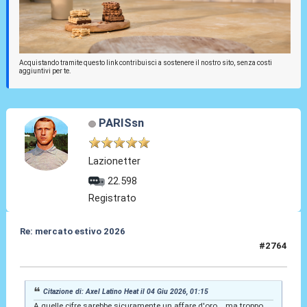
Acquistando tramite questo link contribuisci a sostenere il nostro sito, senza costi
aggiuntivi per te.
PARISsn
Lazionetter
22.598
Registrato
Re: mercato estivo 2026
#2764
04 Giu 2026, 01:27
Citazione di: Axel Latino Heat il 04 Giu 2026, 01:15
A quelle cifre sarebbe sicuramente un affare d'oro... ma troppo