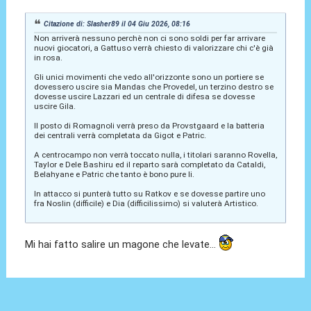
Citazione di: Slasher89 il 04 Giu 2026, 08:16
Non arriverà nessuno perchè non ci sono soldi per far arrivare
nuovi giocatori, a Gattuso verrà chiesto di valorizzare chi c'è già
in rosa.
Gli unici movimenti che vedo all'orizzonte sono un portiere se
dovessero uscire sia Mandas che Provedel, un terzino destro se
dovesse uscire Lazzari ed un centrale di difesa se dovesse
uscire Gila.
Il posto di Romagnoli verrà preso da Provstgaard e la batteria
dei centrali verrà completata da Gigot e Patric.
A centrocampo non verrà toccato nulla, i titolari saranno Rovella,
Taylor e Dele Bashiru ed il reparto sarà completato da Cataldi,
Belahyane e Patric che tanto è bono pure li.
In attacco si punterà tutto su Ratkov e se dovesse partire uno
fra Noslin (difficile) e Dia (difficilissimo) si valuterà Artistico.
Mi hai fatto salire un magone che levate...