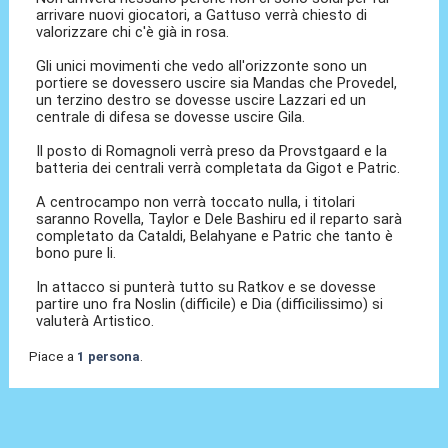
arrivare nuovi giocatori, a Gattuso verrà chiesto di
valorizzare chi c'è già in rosa.
Gli unici movimenti che vedo all'orizzonte sono un
portiere se dovessero uscire sia Mandas che Provedel,
un terzino destro se dovesse uscire Lazzari ed un
centrale di difesa se dovesse uscire Gila.
Il posto di Romagnoli verrà preso da Provstgaard e la
batteria dei centrali verrà completata da Gigot e Patric.
A centrocampo non verrà toccato nulla, i titolari
saranno Rovella, Taylor e Dele Bashiru ed il reparto sarà
completato da Cataldi, Belahyane e Patric che tanto è
bono pure li.
In attacco si punterà tutto su Ratkov e se dovesse
partire uno fra Noslin (difficile) e Dia (difficilissimo) si
valuterà Artistico.
Piace a
1 persona
.