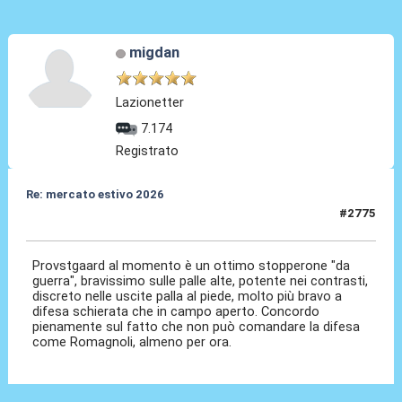
migdan
Lazionetter
7.174
Registrato
Re: mercato estivo 2026
#2775
04 Giu 2026, 08:25
Provstgaard al momento è un ottimo stopperone "da
guerra", bravissimo sulle palle alte, potente nei contrasti,
discreto nelle uscite palla al piede, molto più bravo a
difesa schierata che in campo aperto. Concordo
pienamente sul fatto che non può comandare la difesa
come Romagnoli, almeno per ora.