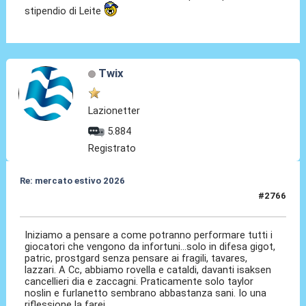
stipendio di Leite
Twix
Lazionetter
5.884
Registrato
Re: mercato estivo 2026
#2766
04 Giu 2026, 06:52
Iniziamo a pensare a come potranno performare tutti i
giocatori che vengono da infortuni...solo in difesa gigot,
patric, prostgard senza pensare ai fragili, tavares,
lazzari. A Cc, abbiamo rovella e cataldi, davanti isaksen
cancellieri dia e zaccagni. Praticamente solo taylor
noslin e furlanetto sembrano abbastanza sani. Io una
riflessione la farei