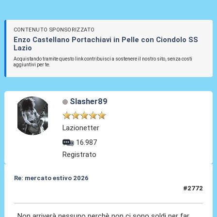
CONTENUTO SPONSORIZZATO
Enzo Castellano Portachiavi in Pelle con Ciondolo SS
Lazio
Acquistando tramite questo link contribuisci a sostenere il nostro sito, senza costi
aggiuntivi per te.
Slasher89
Lazionetter
16.987
Registrato
Re: mercato estivo 2026
#2772
04 Giu 2026, 08:16
Non arriverà nessuno perchè non ci sono soldi per far