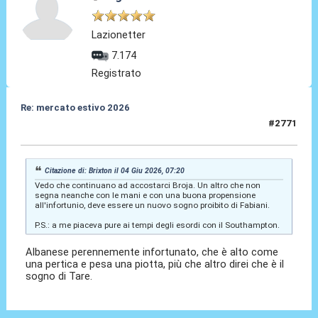
Lazionetter
7.174
Registrato
Re: mercato estivo 2026
#2771
04 Giu 2026, 08:12
Citazione di: Brixton il 04 Giu 2026, 07:20
Vedo che continuano ad accostarci Broja. Un altro che non
segna neanche con le mani e con una buona propensione
all'infortunio, deve essere un nuovo sogno proibito di Fabiani.
P.S.: a me piaceva pure ai tempi degli esordi con il Southampton.
Albanese perennemente infortunato, che è alto come
una pertica e pesa una piotta, più che altro direi che è il
sogno di Tare.