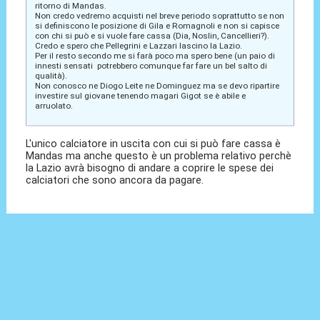
ritorno di Mandas.
Non credo vedremo acquisti nel breve periodo soprattutto se non
si definiscono le posizione di Gila e Romagnoli e non si capisce
con chi si può e si vuole fare cassa (Dia, Noslin, Cancellieri?).
Credo e spero che Pellegrini e Lazzari lascino la Lazio.
Per il resto secondo me si farà poco ma spero bene (un paio di
innesti sensati potrebbero comunque far fare un bel salto di
qualità).
Non conosco ne Diogo Leite ne Dominguez ma se devo ripartire
investire sul giovane tenendo magari Gigot se è abile e
arruolato.
L'unico calciatore in uscita con cui si può fare cassa è
Mandas ma anche questo è un problema relativo perchè
la Lazio avrà bisogno di andare a coprire le spese dei
calciatori che sono ancora da pagare.