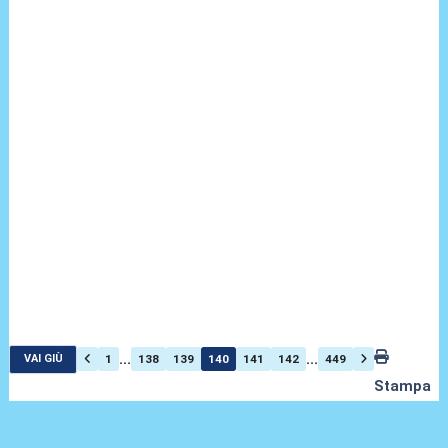
...
...
1
138
139
140
141
142
449
VAI GIÙ
Stampa