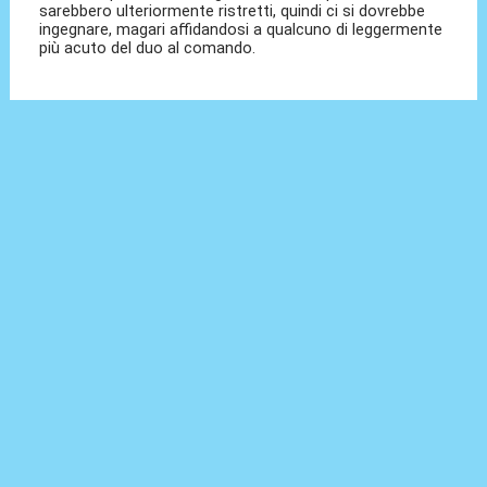
sarebbero ulteriormente ristretti, quindi ci si dovrebbe
ingegnare, magari affidandosi a qualcuno di leggermente
più acuto del duo al comando.