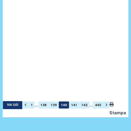
...
...
1
138
139
140
141
142
445
VAI GIÙ
Stampa