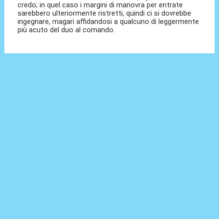
credo; in quel caso i margini di manovra per entrate
sarebbero ulteriormente ristretti, quindi ci si dovrebbe
ingegnare, magari affidandosi a qualcuno di leggermente
più acuto del duo al comando.