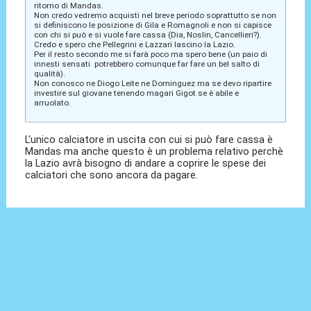
ritorno di Mandas.
Non credo vedremo acquisti nel breve periodo soprattutto se non
si definiscono le posizione di Gila e Romagnoli e non si capisce
con chi si può e si vuole fare cassa (Dia, Noslin, Cancellieri?).
Credo e spero che Pellegrini e Lazzari lascino la Lazio.
Per il resto secondo me si farà poco ma spero bene (un paio di
innesti sensati potrebbero comunque far fare un bel salto di
qualità).
Non conosco ne Diogo Leite ne Dominguez ma se devo ripartire
investire sul giovane tenendo magari Gigot se è abile e
arruolato.
L'unico calciatore in uscita con cui si può fare cassa è
Mandas ma anche questo è un problema relativo perchè
la Lazio avrà bisogno di andare a coprire le spese dei
calciatori che sono ancora da pagare.