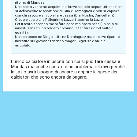
ritorno di Mandas.
Non credo vedremo acquisti nel breve periodo soprattutto se non
si definiscono le posizione di Gila e Romagnoli e non si capisce
con chi si può e si vuole fare cassa (Dia, Noslin, Cancellieri?).
Credo e spero che Pellegrini e Lazzari lascino la Lazio.
Per il resto secondo me si farà poco ma spero bene (un paio di
innesti sensati potrebbero comunque far fare un bel salto di
qualità).
Non conosco ne Diogo Leite ne Dominguez ma se devo ripartire
investire sul giovane tenendo magari Gigot se è abile e
arruolato.
L'unico calciatore in uscita con cui si può fare cassa è
Mandas ma anche questo è un problema relativo perchè
la Lazio avrà bisogno di andare a coprire le spese dei
calciatori che sono ancora da pagare.