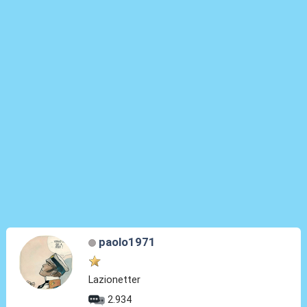
paolo1971
Lazionetter
2.934