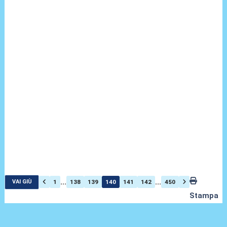
...
...
1
138
139
140
141
142
450
VAI GIÙ
Stampa