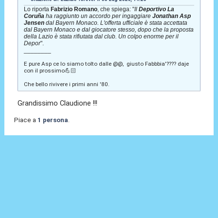
Lo riporta
Fabrizio Romano
, che spiega: "
Il
Deportivo La
Coruña
ha raggiunto un accordo per ingaggiare
Jonathan Asp
Jensen
dal Bayern Monaco. L'offerta ufficiale è stata accettata
dal Bayern Monaco e dal giocatore stesso, dopo che la proposta
della Lazio è stata rifiutata dal club. Un colpo enorme per il
Depor
".
________
E pure Asp ce lo siamo tolto dalle @@, giusto Fabbbia'???? daje
con il prossimo💪🏻
Che bello rivivere i primi anni '80.
Grandissimo Claudione !!!
Piace a
1 persona
.