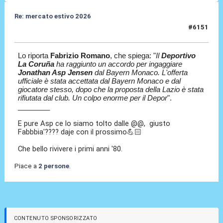
Re: mercato estivo 2026
#6151
08 Lug 2026, 14:20
Lo riporta
Fabrizio Romano
, che spiega: "
Il
Deportivo
La Coruña
ha raggiunto un accordo per ingaggiare
Jonathan Asp
Jensen
dal Bayern Monaco. L'offerta
ufficiale è stata accettata dal Bayern Monaco e dal
giocatore stesso, dopo che la proposta della Lazio è stata
rifiutata dal club. Un colpo enorme per il Depor
".
________
E pure Asp ce lo siamo tolto dalle @@, giusto
Fabbbia'???? daje con il prossimo💪🏻
Che bello rivivere i primi anni '80.
Piace a
2 persone
.
CONTENUTO SPONSORIZZATO