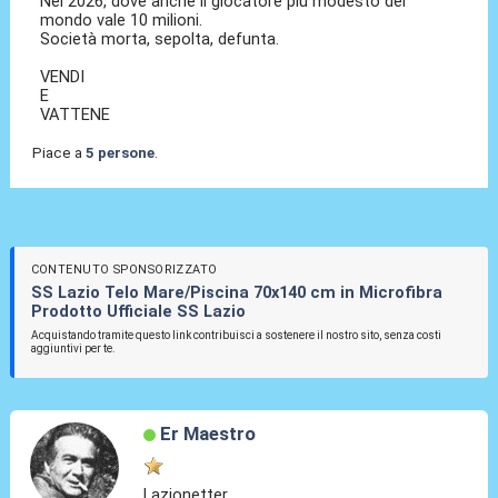
Nel 2026, dove anche il giocatore più modesto del
mondo vale 10 milioni.
Società morta, sepolta, defunta.
VENDI
E
VATTENE
Piace a
5 persone
.
CONTENUTO SPONSORIZZATO
SS Lazio Telo Mare/Piscina 70x140 cm in Microfibra
Prodotto Ufficiale SS Lazio
Acquistando tramite questo link contribuisci a sostenere il nostro sito, senza costi
aggiuntivi per te.
Er Maestro
Lazionetter