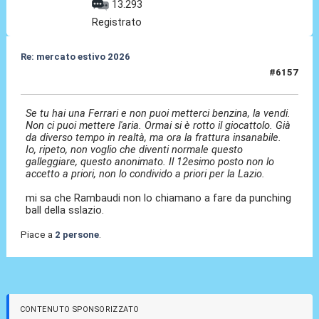
13.293
Registrato
Re: mercato estivo 2026
#6157
08 Lug 2026, 14:28
Se tu hai una Ferrari e non puoi metterci benzina, la vendi.
Non ci puoi mettere l'aria. Ormai si è rotto il giocattolo. Già
da diverso tempo in realtà, ma ora la frattura insanabile.
Io, ripeto, non voglio che diventi normale questo
galleggiare, questo anonimato. Il 12esimo posto non lo
accetto a priori, non lo condivido a priori per la Lazio.
mi sa che Rambaudi non lo chiamano a fare da punching
ball della sslazio.
Piace a
2 persone
.
CONTENUTO SPONSORIZZATO