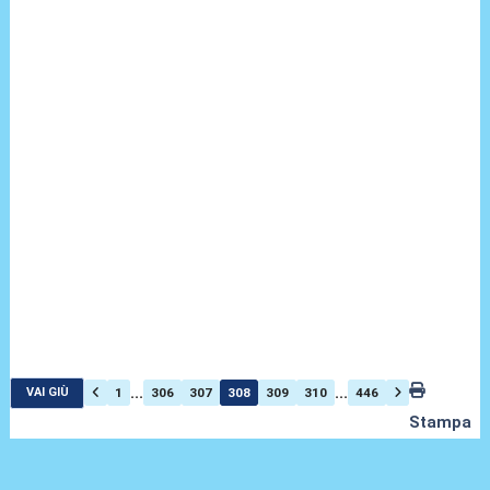
...
...
1
306
307
308
309
310
446
VAI GIÙ
Stampa