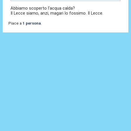
Abbiamo scoperto l'acqua calda?
Il Lecce siamo, anzi, magari lo fossimo. Il Lecce.
Piace a
1 persona
.