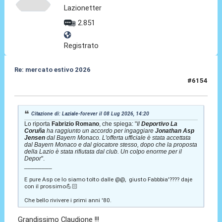
Lazionetter
2.851
Registrato
Re: mercato estivo 2026
#6154
08 Lug 2026, 14:24
Citazione di: Laziale-forever il 08 Lug 2026, 14:20
Lo riporta
Fabrizio Romano
, che spiega: "
Il
Deportivo La
Coruña
ha raggiunto un accordo per ingaggiare
Jonathan Asp
Jensen
dal Bayern Monaco. L'offerta ufficiale è stata accettata
dal Bayern Monaco e dal giocatore stesso, dopo che la proposta
della Lazio è stata rifiutata dal club. Un colpo enorme per il
Depor
".
________
E pure Asp ce lo siamo tolto dalle @@, giusto Fabbbia'???? daje
con il prossimo💪🏻
Che bello rivivere i primi anni '80.
Grandissimo Claudione !!!