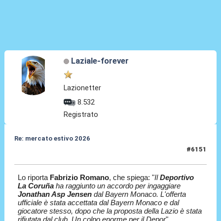
Laziale-forever
Lazionetter
8.532
Registrato
Re: mercato estivo 2026
#6151
08 Lug 2026, 14:20
Lo riporta
Fabrizio Romano
, che spiega: "
Il
Deportivo
La Coruña
ha raggiunto un accordo per ingaggiare
Jonathan Asp
Jensen
dal Bayern Monaco. L'offerta
ufficiale è stata accettata dal Bayern Monaco e dal
giocatore stesso, dopo che la proposta della Lazio è stata
rifiutata dal club. Un colpo enorme per il Depor
".