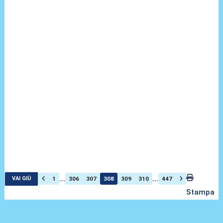
...
...
1
306
307
308
309
310
447
VAI GIÙ
Stampa