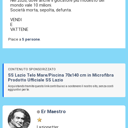
Nel 2026, dove anche il giocatore più modesto del
mondo vale 10 milioni.
Società morta, sepolta, defunta.
VENDI
E
VATTENE
Piace a
5 persone
.
CONTENUTO SPONSORIZZATO
SS Lazio Telo Mare/Piscina 70x140 cm in Microfibra
Prodotto Ufficiale SS Lazio
Acquistando tramite questo link contribuisci a sostenere il nostro sito, senza costi
aggiuntivi per te.
Er Maestro
Lazionetter