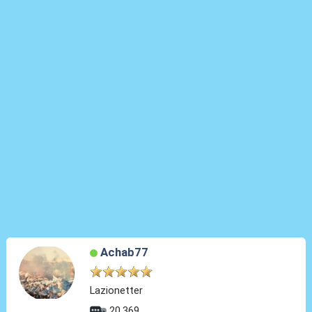
Achab77
Lazionetter
20.369