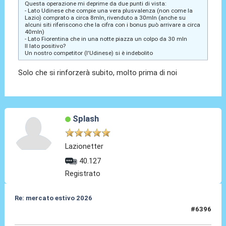
Questa operazione mi deprime da due punti di vista:
- Lato Udinese che compie una vera plusvalenza (non come la
Lazio) comprato a circa 8mln, rivenduto a 30mln (anche su
alcuni siti riferiscono che la cifra con i bonus può arrivare a circa
40mln)
- Lato Fiorentina che in una notte piazza un colpo da 30 mln
Il lato positivo?
Un nostro competitor (l'Udinese) si è indebolito
Solo che si rinforzerà subito, molto prima di noi
Splash
Lazionetter
40.127
Registrato
Re: mercato estivo 2026
#6396
09 Lug 2026, 12:20