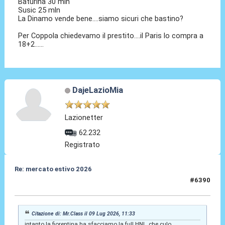
Baturina 30 mln
Susic 25 mln
La Dinamo vende bene....siamo sicuri che bastino?
Per Coppola chiedevamo il prestito....il Paris lo compra a
18+2......
DajeLazioMia
Lazionetter
62.232
Registrato
Re: mercato estivo 2026
#6390
09 Lug 2026, 12:02
Citazione di: Mr.Class il 09 Lug 2026, 11:33
intanto la fiorentina ha sfacciamo la full HNL, che culo.