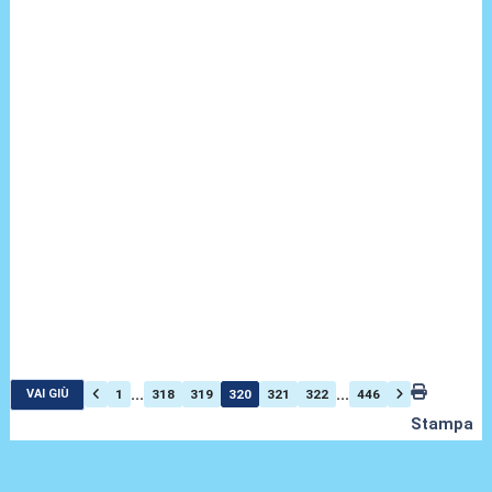
...
...
1
318
319
320
321
322
446
VAI GIÙ
Stampa