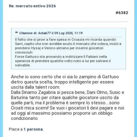
Re: mercato estivo 2026
#6382
09 Lug 2026, 11:39
Citazione di: Achab77 il 09 Lug 2026, 11:19
Il fatto che si provi a fare spesa in Croazia mi ricorda quando
Sarri, capito che non avrebbe avuto il mercato che voleva, iniziò a
prendersi Hysaj e Vecino almeno per inserire giocatori
conosciuti.
Forse Gattuso sta provando a indirizzare lì Fabiani nella
speranza di prendere qualche volto noto a lui per salvare il
salvabile.
Anche io sono certo che ci sia lo zampino di Gattuso
dietro questa scelta, troppo intelligente per essere
uscita dalla talent room.
Dalla Dinamo Zagabria si pesca bene, Dani Olmo, Susic e
Baturina tanto per citare qualche giocatore uscito da
quelle parti, ma il problema è sempre lo stesso....sono
Croati mica scemi! Se vuoi i giocatori li devi pagare e noi
ad oggi al massimo possiamo proporre un obbligo
condizionato.
Piace a
1 persona
.