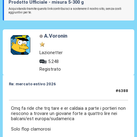
Prodotto Ufficiale - misura 5-300 g
Acquistando tramite questo link contribuisci a sostenere il nostro sito, senza costi
aggiuntivi per te.
A.Voronin
Lazionetter
5.248
Registrato
Re: mercato estivo 2026
#6388
09 Lug 2026, 11:56
Cmq fa ride che trq tare e er caldaia a parte i portieri non
riescono a trovare un giovane forte a quattro lire nei
balcani/est europa/sudamerica
Solo flop clamorosi