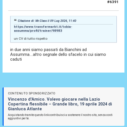
#6391
09 Lug 2026, 12:11
Citazione di: Mr.Class il 09 Lug 2026, 11:40
https://www.transfermarkt.it/tobia-
assumma/profil/trainer/98983
un CV di tutto rispetto
in due anni siamo passati da Bianchini ad
Assumma....altro segnale dello sfacelo in cui siamo
caduti
CONTENUTO SPONSORIZZATO
Vincenzo d'Amico. Volevo giocare nella Lazio
Copertina flessibile – Grande libro, 19 aprile 2024 di
Gianluca Atlante
Acquistando tramite questo link contribuisci a sostenere il nostro sito, senza costi
aggiuntivi per te.