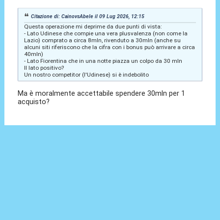
Citazione di: CainovsAbele il 09 Lug 2026, 12:15
Questa operazione mi deprime da due punti di vista:
- Lato Udinese che compie una vera plusvalenza (non come la
Lazio) comprato a circa 8mln, rivenduto a 30mln (anche su
alcuni siti riferiscono che la cifra con i bonus può arrivare a circa
40mln)
- Lato Fiorentina che in una notte piazza un colpo da 30 mln
Il lato positivo?
Un nostro competitor (l'Udinese) si è indebolito
Ma è moralmente accettabile spendere 30mln per 1
acquisto?