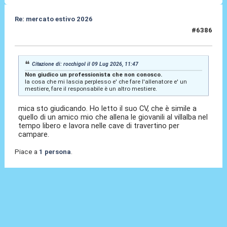
Re: mercato estivo 2026
#6386
09 Lug 2026, 11:52
Citazione di: rocchigol il 09 Lug 2026, 11:47
Non giudico un professionista che non conosco.
la cosa che mi lascia perplesso e' che fare l'allenatore e' un
mestiere, fare il responsabile è un altro mestiere.
mica sto giudicando. Ho letto il suo CV, che è simile a
quello di un amico mio che allena le giovanili al villalba nel
tempo libero e lavora nelle cave di travertino per
campare.
Piace a
1 persona
.