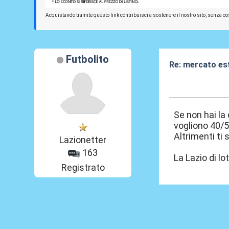
Acquistando tramite questo link contribuisci a sostenere il nostro sito, senza cos
Futbolito
Re: mercato es
09 Lug 2026, 12
Se non hai la
vogliono 40/50
Altrimenti ti
Lazionetter
163
La Lazio di lo
Registrato