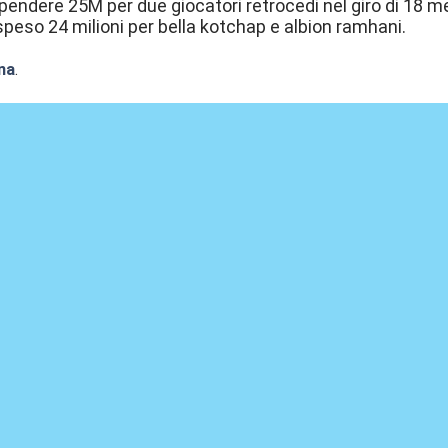
pendere 25M per due giocatori retrocedi nel giro di 18 me
 speso 24 milioni per bella kotchap e albion ramhani.
na
.