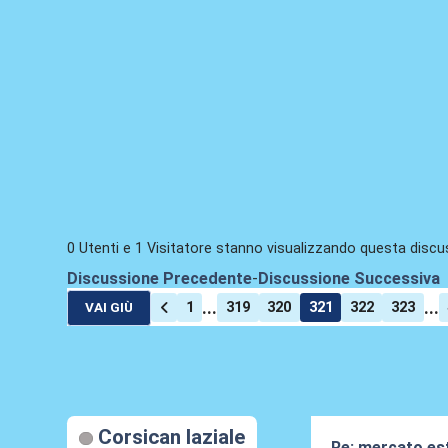
0 Utenti e 1 Visitatore stanno visualizzando questa discu
Discussione Precedente
-
Discussione Successiva
...
...
1
319
320
321
322
323
VAI GIÙ
Corsican laziale
Re: mercato es