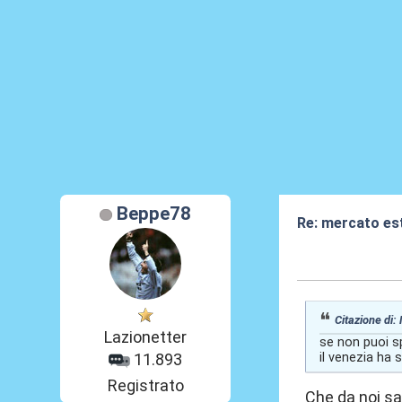
Beppe78
Re: mercato es
09 Lug 2026, 12
Citazione di:
Lazionetter
se non puoi sp
il venezia ha 
11.893
Registrato
Che da noi sar