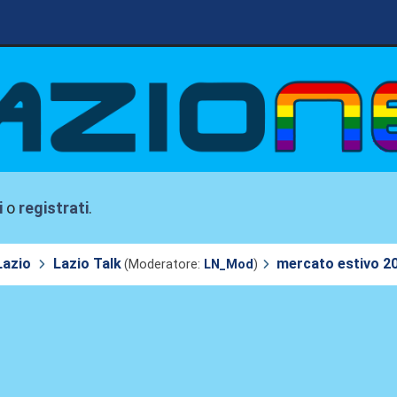
i
o
registrati
.
Lazio
Lazio Talk
mercato estivo 2
(Moderatore:
LN_Mod
)