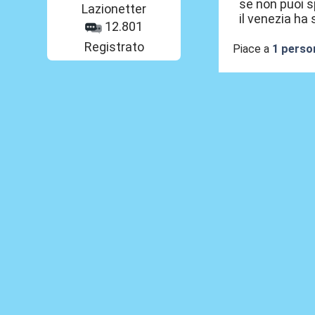
se non puoi s
Lazionetter
il venezia ha
12.801
Registrato
Piace a
1 perso