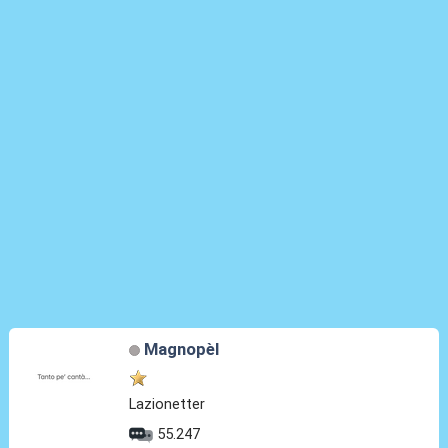
Magnopèl
Lazionetter
55.247