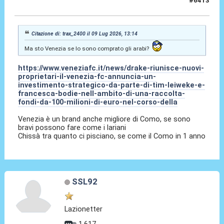
#6413
09 Lug 2026, 13:20
Citazione di: trax_2400 il 09 Lug 2026, 13:14
Ma sto Venezia se lo sono comprato gli arabi?
https://www.veneziafc.it/news/drake-riunisce-nuovi-
proprietari-il-venezia-fc-annuncia-un-
investimento-strategico-da-parte-di-tim-leiweke-e-
francesca-bodie-nell-ambito-di-una-raccolta-
fondi-da-100-milioni-di-euro-nel-corso-della
Venezia è un brand anche migliore di Como, se sono
bravi possono fare come i lariani
Chissà tra quanto ci pisciano, se come il Como in 1 anno
SSL92
Lazionetter
1.617