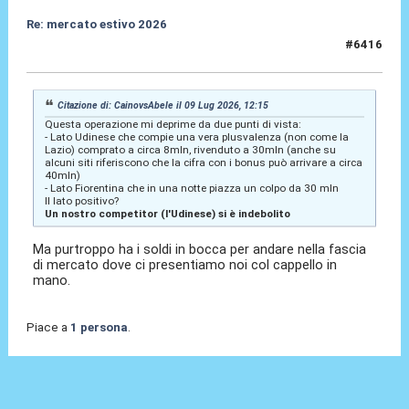
Re: mercato estivo 2026
#6416
09 Lug 2026, 13:28
Citazione di: CainovsAbele il 09 Lug 2026, 12:15
Questa operazione mi deprime da due punti di vista:
- Lato Udinese che compie una vera plusvalenza (non come la
Lazio) comprato a circa 8mln, rivenduto a 30mln (anche su
alcuni siti riferiscono che la cifra con i bonus può arrivare a circa
40mln)
- Lato Fiorentina che in una notte piazza un colpo da 30 mln
Il lato positivo?
Un nostro competitor (l'Udinese) si è indebolito
Ma purtroppo ha i soldi in bocca per andare nella fascia
di mercato dove ci presentiamo noi col cappello in
mano.
Piace a
1 persona
.