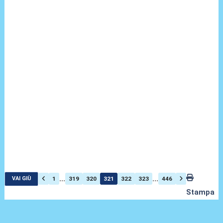
...
...
1
319
320
321
322
323
446
VAI GIÙ
Stampa