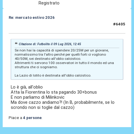
Registrato
Re: mercato estivo 2026
#6405
09 Lug 2026, 12:49
Citazione di: Futbolito il 09 Lug 2026, 12:45
Se non hai la capacità di spendere 20/25M per un giovane,
normalissimo tra l'altro perché per quelli forti ci vogliono
40/50M, sei destinato all'oblio calcistico.
Altrimenti ti servono 100 osservatori in tutto il mondo ed una
struttura che ci sogniamo.
La Lazio di lotito è destinata all'oblio calcistico.
Lo è già, all'oblio
Atta la Fiorentina lo sta pagando 30+bonus
E non parliamo di Milinkovic
Ma dove cazzo andiamo?! (In B, probabilmente, se lo
scrondo non si toglie dal cazzo)
Piace a
4 persone
.