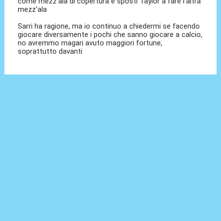
come mezz'ala di copertura e sposti Taylor a fare l'altra
mezz'ala
Sarri ha ragione, ma io continuo a chiedermi se facendo
giocare diversamente i pochi che sanno giocare a calcio,
no avremmo magari avuto maggiori fortune,
soprattutto davanti