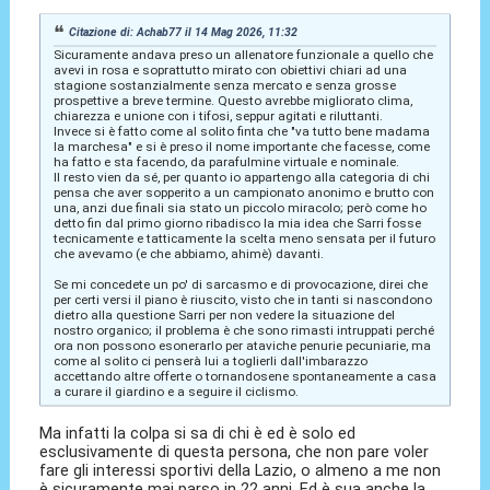
Citazione di: Achab77 il 14 Mag 2026, 11:32
Sicuramente andava preso un allenatore funzionale a quello che
avevi in rosa e soprattutto mirato con obiettivi chiari ad una
stagione sostanzialmente senza mercato e senza grosse
prospettive a breve termine. Questo avrebbe migliorato clima,
chiarezza e unione con i tifosi, seppur agitati e riluttanti.
Invece si è fatto come al solito finta che "va tutto bene madama
la marchesa" e si è preso il nome importante che facesse, come
ha fatto e sta facendo, da parafulmine virtuale e nominale.
Il resto vien da sé, per quanto io appartengo alla categoria di chi
pensa che aver sopperito a un campionato anonimo e brutto con
una, anzi due finali sia stato un piccolo miracolo; però come ho
detto fin dal primo giorno ribadisco la mia idea che Sarri fosse
tecnicamente e tatticamente la scelta meno sensata per il futuro
che avevamo (e che abbiamo, ahimè) davanti.
Se mi concedete un po' di sarcasmo e di provocazione, direi che
per certi versi il piano è riuscito, visto che in tanti si nascondono
dietro alla questione Sarri per non vedere la situazione del
nostro organico; il problema è che sono rimasti intruppati perché
ora non possono esonerarlo per ataviche penurie pecuniarie, ma
come al solito ci penserà lui a toglierli dall'imbarazzo
accettando altre offerte o tornandosene spontaneamente a casa
a curare il giardino e a seguire il ciclismo.
Ma infatti la colpa si sa di chi è ed è solo ed
esclusivamente di questa persona, che non pare voler
fare gli interessi sportivi della Lazio, o almeno a me non
è sicuramente mai parso in 22 anni. Ed è sua anche la