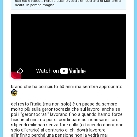
dall'età e vabbè... Però fa strano vedere sti coetenei di Mattarella
seduti in pompa magna
brano che ha compiuto 50 anni ma sembra appropriato
del resto l'italia (ma non solo) è un paese da sempre
molto più sulla gerontocrazia che sul lavoro, anche se
poi i "gerontocrati" lavorano fino a quando hanno forze
fisiche al minimo pur di continuare ad incassare i loro
stipendi milionari senza fare nulla (o facendo danni, non
solo all'erario) al contrario di chi dovrà lavorare
all'infinito perché una pensione non la vedrà mai...