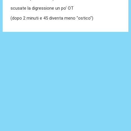
scusate la digressione un po' OT
(dopo 2 minuti e 45 diventa meno "ostico")