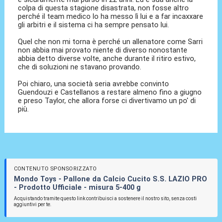
colpa di questa stagione disastrata, non fosse altro
perché il team medico lo ha messo lì lui e a far incaxxare
gli arbitri e il sistema ci ha sempre pensato lui.
Quel che non mi torna è perché un allenatore come Sarri
non abbia mai provato niente di diverso nonostante
abbia detto diverse volte, anche durante il ritiro estivo,
che di soluzioni ne stavano provando.
Poi chiaro, una società seria avrebbe convinto
Guendouzi e Castellanos a restare almeno fino a giugno
e preso Taylor, che allora forse ci divertivamo un po' di
più.
CONTENUTO SPONSORIZZATO
Mondo Toys - Pallone da Calcio Cucito S.S. LAZIO PRO
- Prodotto Ufficiale - misura 5-400 g
Acquistando tramite questo link contribuisci a sostenere il nostro sito, senza costi
aggiuntivi per te.