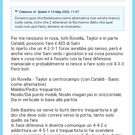
Citazione di: Splash il 14 Mag 2026, 11:07
Diciamo pure che Belahyane come alternativa non esiste manco
sulla carta, visto che 2 allenatori di fila hanno detto che quel
ruolo non può farlo, almeno al momento.
Per me nessuno in rosa, tolti Rovella, Taylor e in parte
Cataldi, possono fare il 433 di Sarri
Io ripeto che un 4-2-3-1 forse avrebbe più senso, però è
anche vero che Sarri vedo i giocatori e sa cosa possono
dare e cosa non ed è fissato con la fase difensiva
maniacale e probabilmente si riesce a fare solo col 4-3-3
Però boh
Un Rovella - Taylor a centrocampo (con Cataldi - Basic
come alternative)
Maldini/Pedro trequartisti
Noslin/Dia punte mobili, Noslin magari più in orizzontale,
Dia in verticale in base alla partita
Dele-Bashiru se serve lo butti dentro trequartista e gli
dici che deve solo correre verso la porta, tanto solo
quello sa fare.
In fase difensiva ti diventa comunque un 4-4-2 o
addirittura un 4-5-1 se il trequartista lo fai scendere