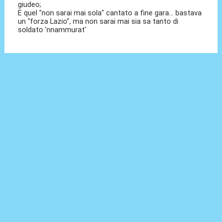
giudeo;
E quel "non sarai mai sola" cantato a fine gara... bastava
un "forza Lazio", ma non sarai mai sia sa tanto di
soldato 'nnammurat'