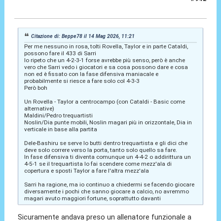
14 Mag 2026, 11:32
Citazione di: Beppe78 il 14 Mag 2026, 11:21
Per me nessuno in rosa, tolti Rovella, Taylor e in parte Cataldi,
possono fare il 433 di Sarri
Io ripeto che un 4-2-3-1 forse avrebbe più senso, però è anche
vero che Sarri vedo i giocatori e sa cosa possono dare e cosa
non ed è fissato con la fase difensiva maniacale e
probabilmente si riesce a fare solo col 4-3-3
Però boh
Un Rovella - Taylor a centrocampo (con Cataldi - Basic come
alternative)
Maldini/Pedro trequartisti
Noslin/Dia punte mobili, Noslin magari più in orizzontale, Dia in
verticale in base alla partita
Dele-Bashiru se serve lo butti dentro trequartista e gli dici che
deve solo correre verso la porta, tanto solo quello sa fare.
In fase difensiva ti diventa comunque un 4-4-2 o addirittura un
4-5-1 se il trequartista lo fai scendere come mezz'ala di
copertura e sposti Taylor a fare l'altra mezz'ala
Sarri ha ragione, ma io continuo a chiedermi se facendo giocare
diversamente i pochi che sanno giocare a calcio, no avremmo
magari avuto maggiori fortune, soprattutto davanti
Sicuramente andava preso un allenatore funzionale a