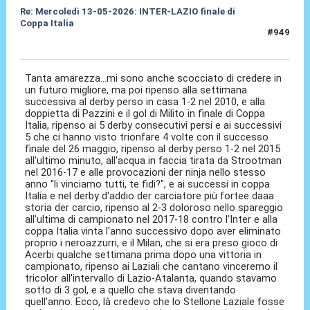
Re: Mercoledì 13-05-2026: INTER-LAZIO finale di
Coppa Italia
#949
14 Mag 2026, 15:18
Tanta amarezza...mi sono anche scocciato di credere in
un futuro migliore, ma poi ripenso alla settimana
successiva al derby perso in casa 1-2 nel 2010, e alla
doppietta di Pazzini e il gol di Milito in finale di Coppa
Italia, ripenso ai 5 derby consecutivi persi e ai successivi
5 che ci hanno visto trionfare 4 volte con il successo
finale del 26 maggio, ripenso al derby perso 1-2 nel 2015
all'ultimo minuto, all'acqua in faccia tirata da Strootman
nel 2016-17 e alle provocazioni der ninja nello stesso
anno "li vinciamo tutti, te fidi?", e ai successi in coppa
Italia e nel derby d'addio der carciatore più fortee daaa
storia der carcio, ripenso al 2-3 doloroso nello spareggio
all'ultima di campionato nel 2017-18 contro l'Inter e alla
coppa Italia vinta l'anno successivo dopo aver eliminato
proprio i neroazzurri, e il Milan, che si era preso gioco di
Acerbi qualche settimana prima dopo una vittoria in
campionato, ripenso ai Laziali che cantano vinceremo il
tricolor all'intervallo di Lazio-Atalanta, quando stavamo
sotto di 3 gol, e a quello che stava diventando
quell'anno. Ecco, là credevo che lo Stellone Laziale fosse