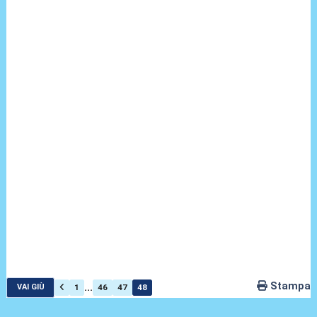
Stampa
...
1
46
47
48
VAI GIÙ