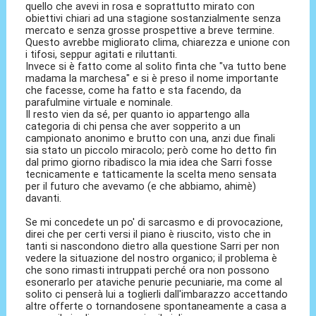
quello che avevi in rosa e soprattutto mirato con
obiettivi chiari ad una stagione sostanzialmente senza
mercato e senza grosse prospettive a breve termine.
Questo avrebbe migliorato clima, chiarezza e unione con
i tifosi, seppur agitati e riluttanti.
Invece si è fatto come al solito finta che "va tutto bene
madama la marchesa" e si è preso il nome importante
che facesse, come ha fatto e sta facendo, da
parafulmine virtuale e nominale.
Il resto vien da sé, per quanto io appartengo alla
categoria di chi pensa che aver sopperito a un
campionato anonimo e brutto con una, anzi due finali
sia stato un piccolo miracolo; però come ho detto fin
dal primo giorno ribadisco la mia idea che Sarri fosse
tecnicamente e tatticamente la scelta meno sensata
per il futuro che avevamo (e che abbiamo, ahimè)
davanti.
Se mi concedete un po' di sarcasmo e di provocazione,
direi che per certi versi il piano è riuscito, visto che in
tanti si nascondono dietro alla questione Sarri per non
vedere la situazione del nostro organico; il problema è
che sono rimasti intruppati perché ora non possono
esonerarlo per ataviche penurie pecuniarie, ma come al
solito ci penserà lui a toglierli dall'imbarazzo accettando
altre offerte o tornandosene spontaneamente a casa a