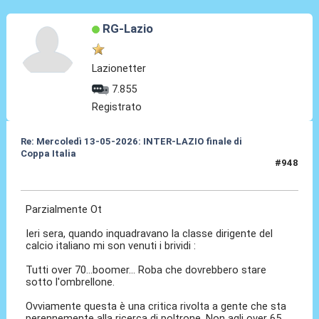
RG-Lazio
Lazionetter
7.855
Registrato
Re: Mercoledì 13-05-2026: INTER-LAZIO finale di
Coppa Italia
#948
14 Mag 2026, 15:00
Parzialmente Ot
Ieri sera, quando inquadravano la classe dirigente del
calcio italiano mi son venuti i brividi :
Tutti over 70...boomer... Roba che dovrebbero stare
sotto l'ombrellone.
Ovviamente questa è una critica rivolta a gente che sta
perennemente alla ricerca di poltrone. Non agli over 65