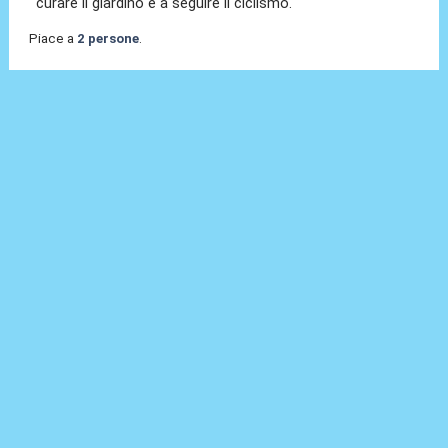
curare il giardino e a seguire il ciclismo.
Piace a
2 persone
.