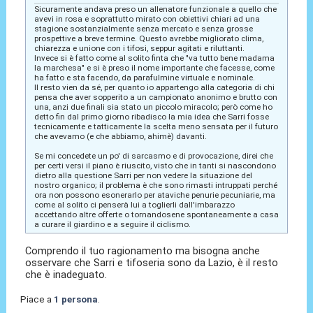
Sicuramente andava preso un allenatore funzionale a quello che
avevi in rosa e soprattutto mirato con obiettivi chiari ad una
stagione sostanzialmente senza mercato e senza grosse
prospettive a breve termine. Questo avrebbe migliorato clima,
chiarezza e unione con i tifosi, seppur agitati e riluttanti.
Invece si è fatto come al solito finta che "va tutto bene madama
la marchesa" e si è preso il nome importante che facesse, come
ha fatto e sta facendo, da parafulmine virtuale e nominale.
Il resto vien da sé, per quanto io appartengo alla categoria di chi
pensa che aver sopperito a un campionato anonimo e brutto con
una, anzi due finali sia stato un piccolo miracolo; però come ho
detto fin dal primo giorno ribadisco la mia idea che Sarri fosse
tecnicamente e tatticamente la scelta meno sensata per il futuro
che avevamo (e che abbiamo, ahimè) davanti.
Se mi concedete un po' di sarcasmo e di provocazione, direi che
per certi versi il piano è riuscito, visto che in tanti si nascondono
dietro alla questione Sarri per non vedere la situazione del
nostro organico; il problema è che sono rimasti intruppati perché
ora non possono esonerarlo per ataviche penurie pecuniarie, ma
come al solito ci penserà lui a toglierli dall'imbarazzo
accettando altre offerte o tornandosene spontaneamente a casa
a curare il giardino e a seguire il ciclismo.
Comprendo il tuo ragionamento ma bisogna anche
osservare che Sarri e tifoseria sono da Lazio, è il resto
che è inadeguato.
Piace a
1 persona
.