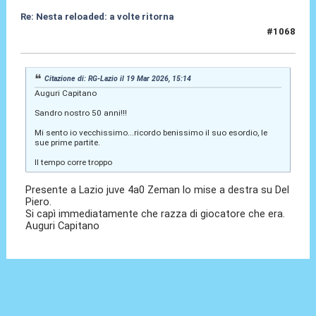
Re: Nesta reloaded: a volte ritorna
#1068
19 Mar 2026, 21:20
Citazione di: RG-Lazio il 19 Mar 2026, 15:14
Auguri Capitano
Sandro nostro 50 anni!!!
Mi sento io vecchissimo...ricordo benissimo il suo esordio, le
sue prime partite.
Il tempo corre troppo
Presente a Lazio juve 4a0 Zeman lo mise a destra su Del
Piero.
Si capì immediatamente che razza di giocatore che era.
Auguri Capitano