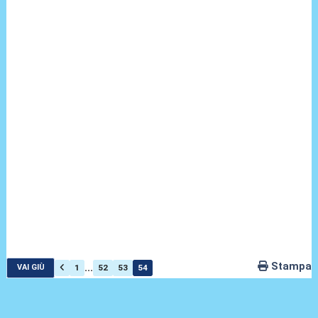
Stampa
...
1
52
53
54
VAI GIÙ