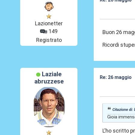
26 Mag 2026, 0
Lazionetter
149
Buon 26 magg
Registrato
Ricordi stupe
Laziale
Re: 26 maggio
abruzzese
26 Mag 2026, 0
Citazione di:
Gioia immensa 
L'ho scritto p