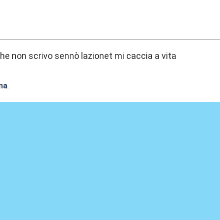
9:32
he non scrivo sennò lazionet mi caccia a vita
na
.