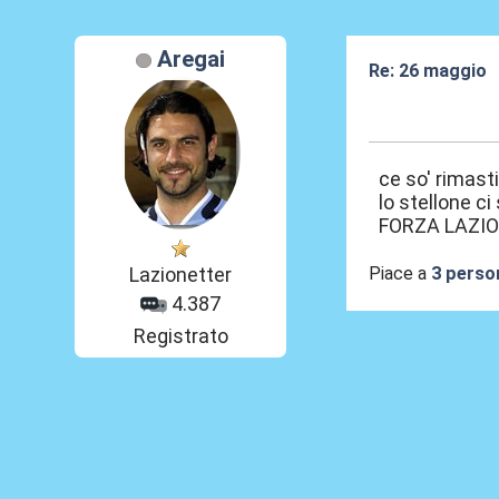
Aregai
Re: 26 maggio
26 Mag 2026, 1
ce so' rimasti
lo stellone ci
FORZA LAZI
Piace a
3 perso
Lazionetter
4.387
Registrato