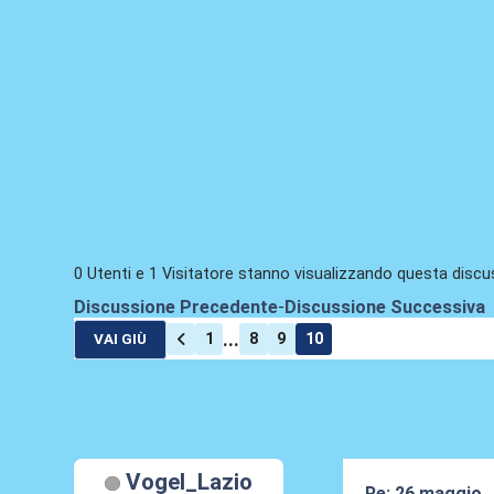
0 Utenti e 1 Visitatore stanno visualizzando questa discu
Discussione Precedente
-
Discussione Successiva
...
1
8
9
10
VAI GIÙ
Vogel_Lazio
Re: 26 maggio