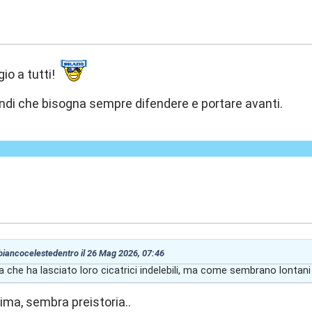
7:49
io a tutti!
ndi che bisogna sempre difendere e portare avanti.
8:51
 biancocelestedentro il 26 Mag 2026, 07:46
che ha lasciato loro cicatrici indelebili, ma come sembrano lontani o
rima, sembra preistoria..