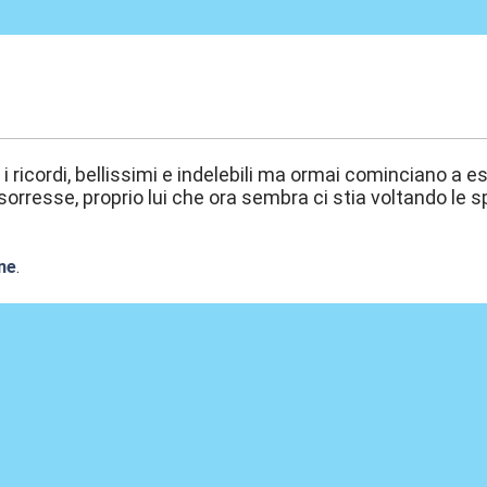
0:01
 i ricordi, bellissimi e indelebili ma ormai cominciano a 
 sorresse, proprio lui che ora sembra ci stia voltando le sp
O
ne
.