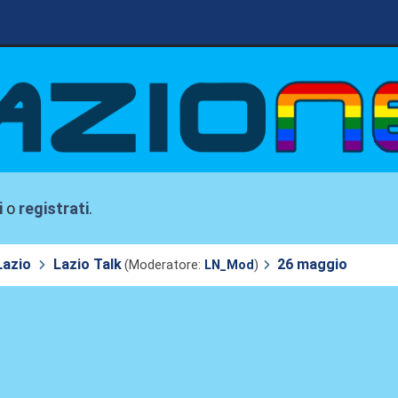
i
o
registrati
.
Lazio
Lazio Talk
26 maggio
(Moderatore:
LN_Mod
)