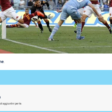
ne
.
O
ti aggiuntivi per te.