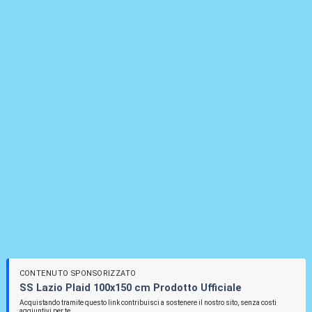
CONTENUTO SPONSORIZZATO
SS Lazio Plaid 100x150 cm Prodotto Ufficiale
Acquistando tramite questo link contribuisci a sostenere il nostro sito, senza costi
aggiuntivi per te.