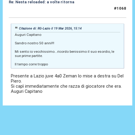
Re: Nesta reloaded: a volte ritorna
#1068
19 Mar 2026, 21:20
Citazione di: RG-Lazio il 19 Mar 2026, 15:14
Auguri Capitano
Sandro nostro 50 anni!!!
Mi sento io vecchissimo...ricordo benissimo il suo esordio, le
sue prime partite.
Il tempo corre troppo
Presente a Lazio juve 4a0 Zeman lo mise a destra su Del
Piero.
Si capì immediatamente che razza di giocatore che era.
Auguri Capitano