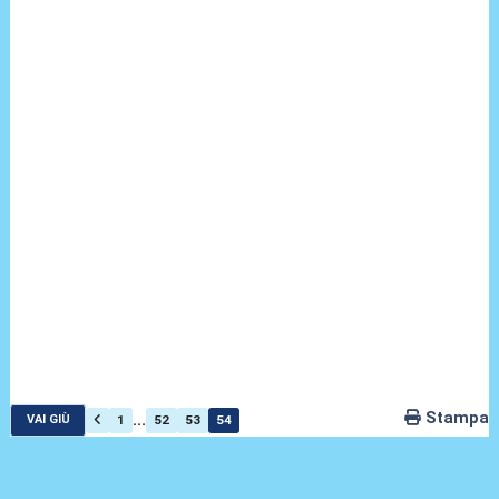
Stampa
...
1
52
53
54
VAI GIÙ