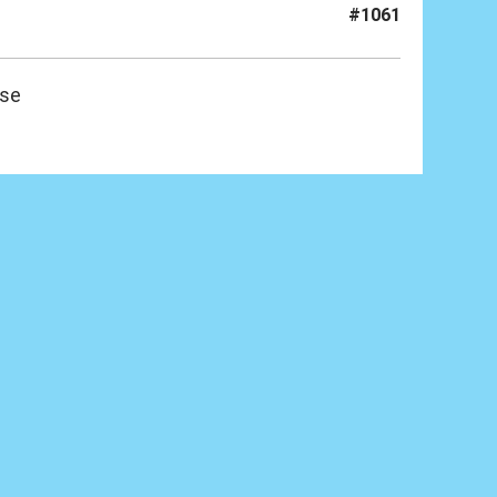
#1061
sse