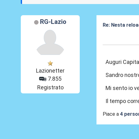
RG-Lazio
Re: Nesta reloa
19 Mar 2026, 15
Auguri Capit
Lazionetter
Sandro nostro
7.855
Registrato
Mi sento io v
Il tempo corr
Piace a
4 perso