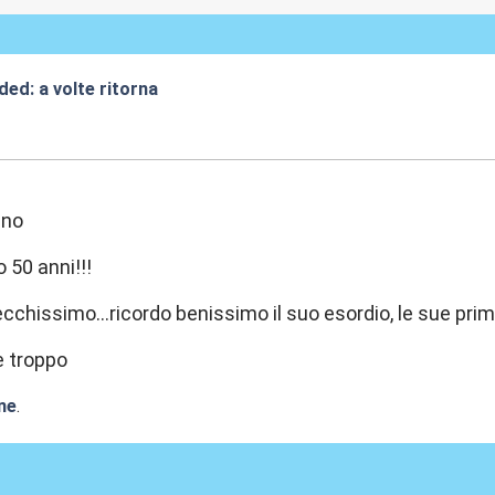
ded: a volte ritorna
:14
ano
 50 anni!!!
ecchissimo...ricordo benissimo il suo esordio, le sue prim
e troppo
ne
.