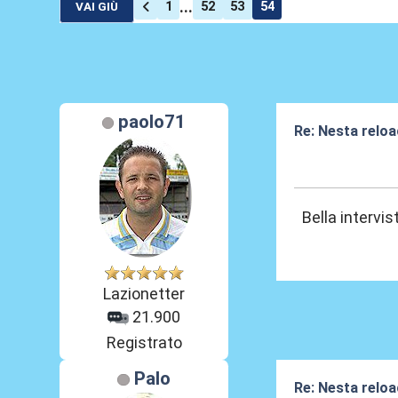
...
1
52
53
54
VAI GIÙ
paolo71
Re: Nesta reloa
03 Gen 2026, 18
Bella intervi
Lazionetter
21.900
Registrato
Palo
Re: Nesta reloa