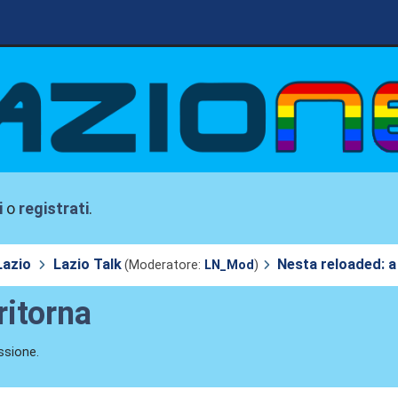
i
o
registrati
.
Lazio
Lazio Talk
Nesta reloaded: a 
(Moderatore:
LN_Mod
)
ritorna
ssione.