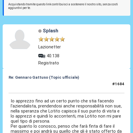
Acquistando tramite questo link contribuisci a sostenere il nostro sito, senza costi
aggiuntivi per te.
Splash
Lazionetter
40.138
Registrato
Re: Gennaro Gattuso (Topic ufficiale)
#1684
03 Ago 2026, 17:56
Io apprezzo fino ad un certo punto che stia facendo
l'aziendalista, prendendosi anche responsabilità non sue,
nella speranza che Lotito capisca il suo punto di vista e
lo apprezzi e quindi lo accontenti, ma Lotito non mi pare
quel tipo di persona.
Per quanto lo conosco, penso che farà finta di fare il
massimo e poi andrà su quello che gli è stato offerto da