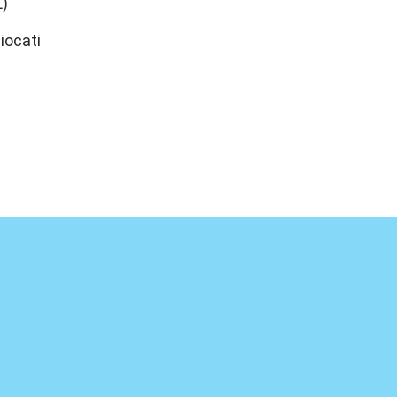
L)
iocati