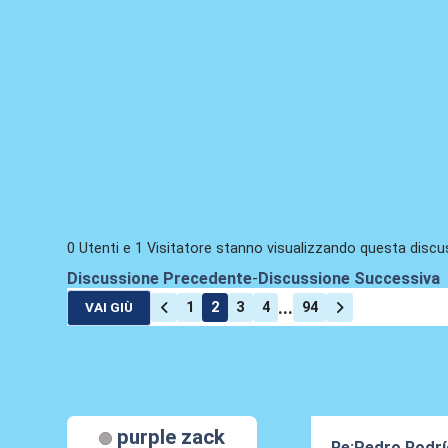
0 Utenti e 1 Visitatore stanno visualizzando questa discu
Discussione Precedente
-
Discussione Successiva
...
1
2
3
4
94
VAI GIÙ
purple zack
Re:Pedro Rodrí