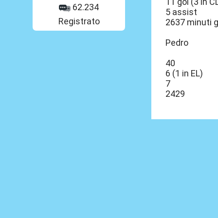
11 gol (3 in C
62.234
5 assist
Registrato
2637 minuti g
Pedro
40
6 (1 in EL)
7
2429