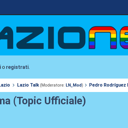
i
o
registrati
.
Lazio
Lazio Talk
Pedro Rodríguez L
(Moderatore:
LN_Mod
)
a (Topic Ufficiale)