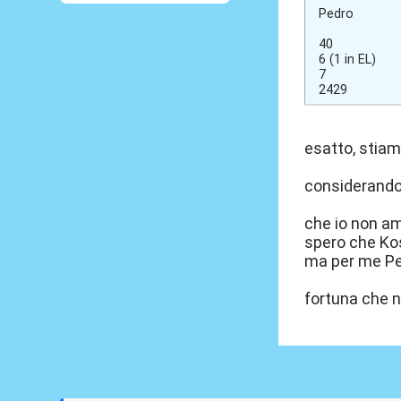
Pedro
40
6 (1 in EL)
7
2429
esatto, stiamo
considerando 
che io non am
spero che Kos
ma per me Pe
fortuna che 