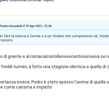
3:42
 TestaccioLaziale il 19 Ago 2021, 13:36
r fare la riserva a Correa o a un titolare che compreremo ok, titola
nvenuto
ojo dì gnente e al romacalciomillenovecentonunsesà se r
 freddi numeri, à fatto una stagione identica a quella di 
importanza invece, Pedro è stato spesso l'anima di quella
e come carisma e impatto