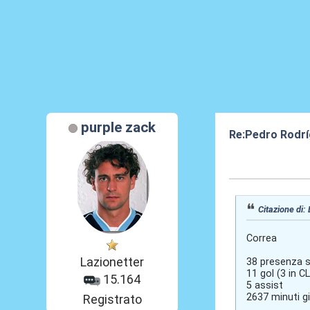
purple zack
Re:Pedro Rodrí
19 Ago 2021, 1
Citazione di:
Correa
Lazionetter
38 presenza s
11 gol (3 in CL
15.164
5 assist
2637 minuti g
Registrato