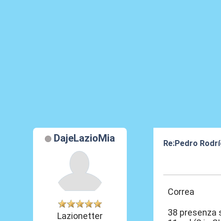
DajeLazioMia
Re:Pedro Rodrí
19 Ago 2021, 1
Correa
38 presenza s
Lazionetter