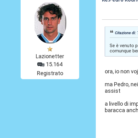
19 Ago 2021, 1
Citazione di:
Se è venuto pe
comunque be
Lazionetter
15.164
ora, io non v
Registrato
ma Pedro, nei
assist
a livello di 
baracca anch