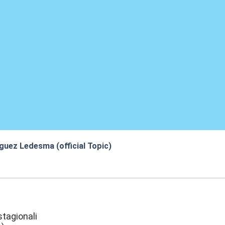
guez Ledesma (official Topic)
3:50
tagionali