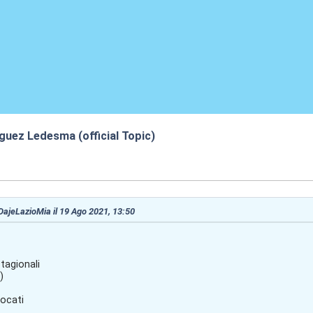
guez Ledesma (official Topic)
3:53
 DajeLazioMia il 19 Ago 2021, 13:50
tagionali
)
iocati