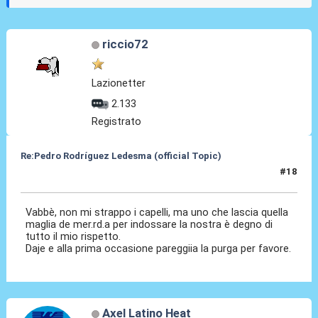
riccio72
Lazionetter
2.133
Registrato
Re:Pedro Rodríguez Ledesma (official Topic)
#18
19 Ago 2021, 13:39
Vabbè, non mi strappo i capelli, ma uno che lascia quella
maglia de mer.rd.a per indossare la nostra è degno di
tutto il mio rispetto.
Daje e alla prima occasione pareggiia la purga per favore.
Axel Latino Heat