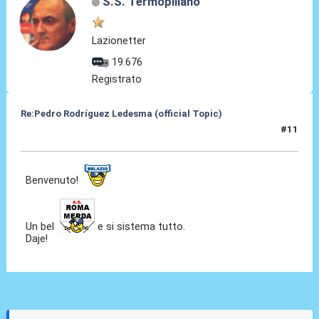
S.S. Termopiliano
Lazionetter
19.676
Registrato
Re:Pedro Rodríguez Ledesma (official Topic)
#11
19 Ago 2021, 13:33
Benvenuto!
Un bel
e si sistema tutto.
Daje!