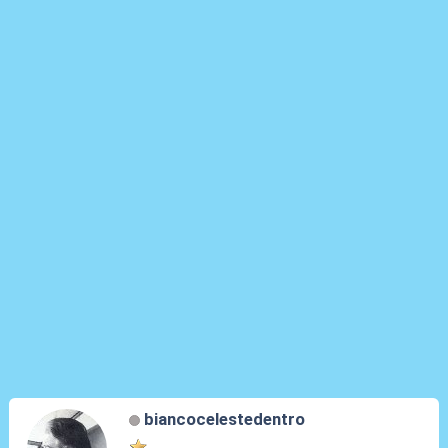
biancocelestedentro