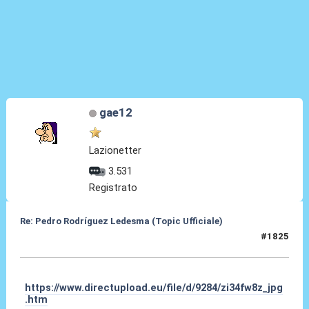
gae12
Lazionetter
3.531
Registrato
Re: Pedro Rodríguez Ledesma (Topic Ufficiale)
#1825
14 Mag 2026, 22:38
https://www.directupload.eu/file/d/9284/zi34fw8z_jpg
.htm