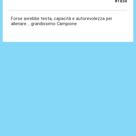
#1834
21 Mag 2026, 11:33
Forse avrebbe testa, capacità e autorevolezza per
allenare.....grandissimo Campione.