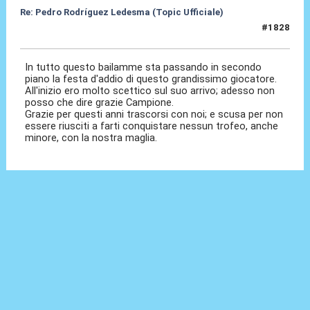
Re: Pedro Rodríguez Ledesma (Topic Ufficiale)
#1828
21 Mag 2026, 10:08
In tutto questo bailamme sta passando in secondo
piano la festa d'addio di questo grandissimo giocatore.
All'inizio ero molto scettico sul suo arrivo; adesso non
posso che dire grazie Campione.
Grazie per questi anni trascorsi con noi; e scusa per non
essere riusciti a farti conquistare nessun trofeo, anche
minore, con la nostra maglia.