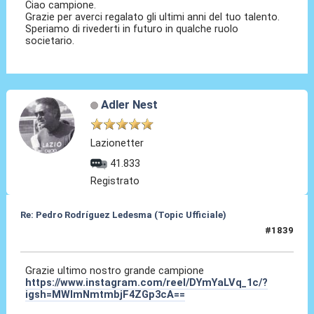
Ciao campione.
Grazie per averci regalato gli ultimi anni del tuo talento.
Speriamo di rivederti in futuro in qualche ruolo
societario.
Adler Nest
Lazionetter
41.833
Registrato
Re: Pedro Rodríguez Ledesma (Topic Ufficiale)
#1839
21 Mag 2026, 18:02
Grazie ultimo nostro grande campione
https://www.instagram.com/reel/DYmYaLVq_1c/?
igsh=MWlmNmtmbjF4ZGp3cA==