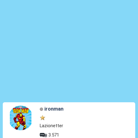
ironman
Lazionetter
3.571