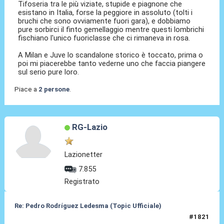
Tifoseria tra le più viziate, stupide e piagnone che
esistano in Italia, forse la peggiore in assoluto (tolti i
bruchi che sono ovviamente fuori gara), e dobbiamo
pure sorbirci il finto gemellaggio mentre questi lombrichi
fischiano l'unico fuoriclasse che ci rimaneva in rosa.
A Milan e Juve lo scandalone storico è toccato, prima o
poi mi piacerebbe tanto vederne uno che faccia piangere
sul serio pure loro.
Piace a
2 persone
.
RG-Lazio
Lazionetter
7.855
Registrato
Re: Pedro Rodríguez Ledesma (Topic Ufficiale)
#1821
14 Mag 2026, 09:34