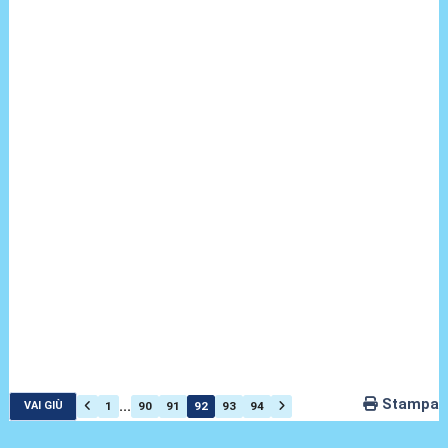
Stampa
...
1
90
91
92
93
94
VAI GIÙ