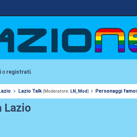
i
o
registrati
.
Lazio
Lazio Talk
Personaggi famosi
(Moderatore:
LN_Mod
)
a Lazio