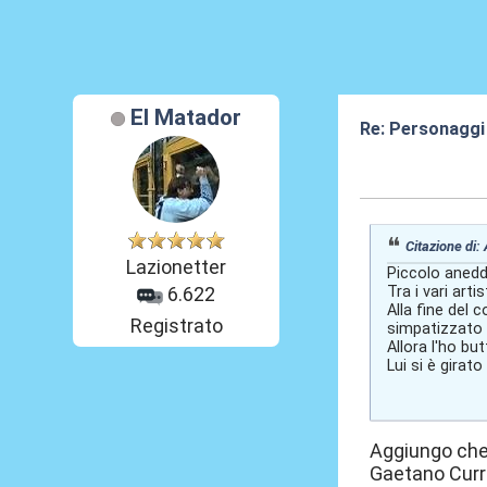
El Matador
Re: Personaggi
26 Giu 2026, 12
Citazione di:
Lazionetter
Piccolo aneddo
Tra i vari art
6.622
Alla fine del
Registrato
simpatizzato 
Allora l'ho but
Lui si è gira
Aggiungo che 
Gaetano Currer