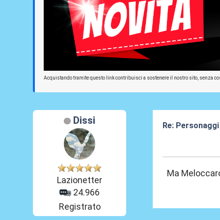
Acquistando tramite questo link contribuisci a sostenere il nostro sito, senza cos
Dissi
Re: Personaggi
06 Lug 2026, 09
Ma Meloccaro
Lazionetter
24.966
Registrato