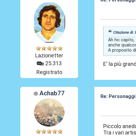
19 Giu 2026, 10
Citazione di:
Ah ho capito,
anche qualcos
A proposito d
Lazionetter
25.313
E' la più gran
Registrato
Achab77
Re: Personaggi
26 Giu 2026, 12
Piccolo anedd
Tra i vari ar