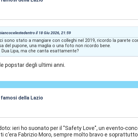
:07
 biancocelestedentro il 18 Giu 2026, 21:59
 ci sono stato a mangiare con colleghi nel 2019, ricordo la parete c
a del pupone, una maglia o una foto non ricordo bene.
i Dua Lipa, ma che canta esattamente?
de popstar degli ultimi anni.
 famosi della Lazio
:08
oto: ieri ho suonato per il "Safety Love", un evento-conce
tisti c'era Fabrizio Moro, sempre molto bravo e soprattutt