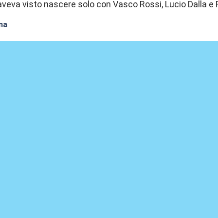
aveva visto nascere solo con Vasco Rossi, Lucio Dalla e 
na
.