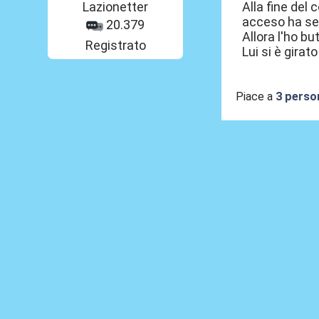
Alla fine del
Lazionetter
acceso ha sem
20.379
Allora l'ho but
Registrato
Lui si è gira
Piace a
3 perso