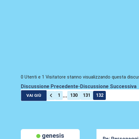
0 Utenti e 1 Visitatore stanno visualizzando questa discu
Discussione Precedente
-
Discussione Successiva
...
1
130
131
132
VAI GIÙ
genesis
Re: Personaggi