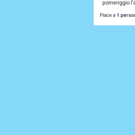
pomeriggio l'
Piace a
1 perso