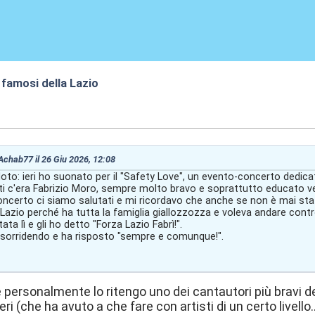
 famosi della Lazio
:19
 Achab77 il 26 Giu 2026, 12:08
to: ieri ho suonato per il "Safety Love", un evento-concerto dedicat
isti c'era Fabrizio Moro, sempre molto bravo e soprattutto educato ve
 concerto ci siamo salutati e mi ricordavo che anche se non è mai s
Lazio perché ha tutta la famiglia giallozzozza e voleva andare cont
tata lì e gli ho detto "Forza Lazio Fabrì!".
to sorridendo e ha risposto "sempre e comunque!".
personalmente lo ritengo uno dei cantautori più bravi deg
i (che ha avuto a che fare con artisti di un certo livello.