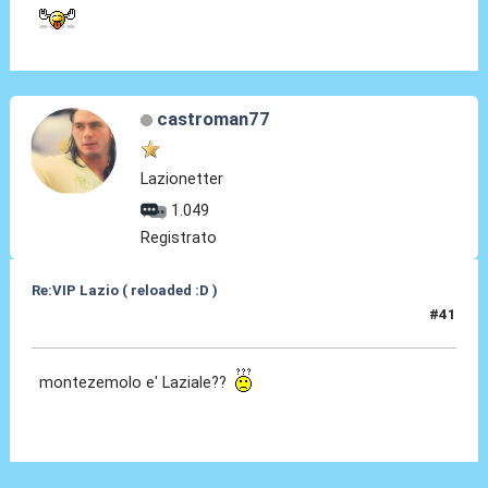
castroman77
Lazionetter
1.049
Registrato
Re:VIP Lazio ( reloaded :D )
#41
28 Giu 2010, 20:54
montezemolo e' Laziale??