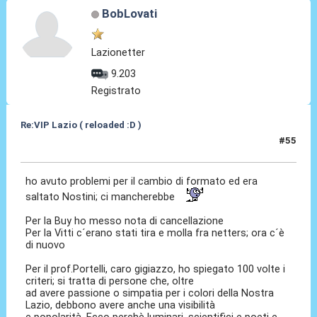
BobLovati
Lazionetter
9.203
Registrato
Re:VIP Lazio ( reloaded :D )
#55
16 Lug 2010, 14:54
ho avuto problemi per il cambio di formato ed era
saltato Nostini; ci mancherebbe
Per la Buy ho messo nota di cancellazione
Per la Vitti c´erano stati tira e molla fra netters; ora c´è
di nuovo
Per il prof.Portelli, caro gigiazzo, ho spiegato 100 volte i
criteri; si tratta di persone che, oltre
ad avere passione o simpatia per i colori della Nostra
Lazio, debbono avere anche una visibilità