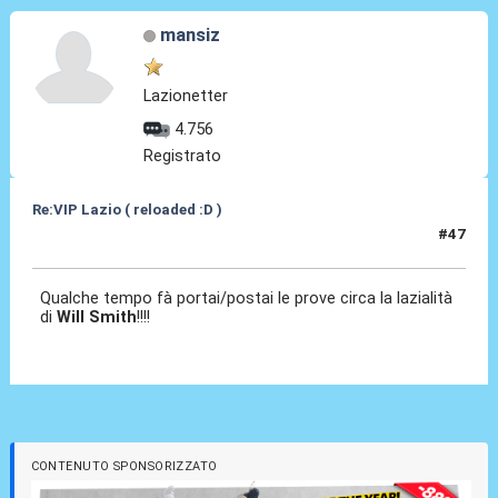
mansiz
Lazionetter
4.756
Registrato
Re:VIP Lazio ( reloaded :D )
#47
28 Giu 2010, 22:50
Qualche tempo fà portai/postai le prove circa la lazialità
di
Will Smith
!!!!
CONTENUTO SPONSORIZZATO