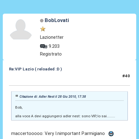
BobLovati
Lazionetter
9.203
Registrato
Re:VIP Lazio ( reloaded :D )
#40
28 Giu 2010, 18:46
Citazione di: Adler Nest il 28 Giu 2010, 17:38
Bob,
alla voce A devi aggiungerci adler nest: sono VIP, lo sai.........
maccertooooo: V.ery I.nimportant P.armigiano