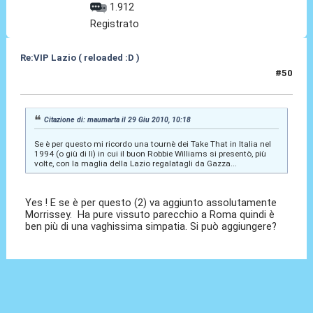
1.912
Registrato
Re:VIP Lazio ( reloaded :D )
#50
01 Lug 2010, 15:17
Citazione di: maumarta il 29 Giu 2010, 10:18
Se è per questo mi ricordo una tournè dei Take That in Italia nel
1994 (o giù di lì) in cui il buon Robbie Williams si presentò, più
volte, con la maglia della Lazio regalatagli da Gazza...
Yes ! E se è per questo (2) va aggiunto assolutamente
Morrissey. Ha pure vissuto parecchio a Roma quindi è
ben più di una vaghissima simpatia. Si può aggiungere?