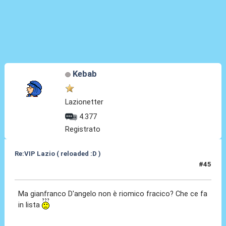
Kebab
Lazionetter
4.377
Registrato
Re:VIP Lazio ( reloaded :D )
#45
28 Giu 2010, 21:31
Ma gianfranco D'angelo non è riomico fracico? Che ce fa
in lista