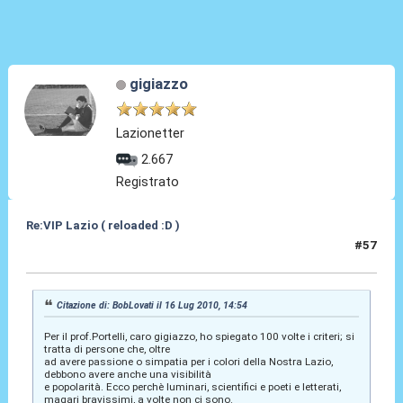
gigiazzo
Lazionetter
2.667
Registrato
Re:VIP Lazio ( reloaded :D )
#57
16 Lug 2010, 21:46
Citazione di: BobLovati il 16 Lug 2010, 14:54
Per il prof.Portelli, caro gigiazzo, ho spiegato 100 volte i criteri; si
tratta di persone che, oltre
ad avere passione o simpatia per i colori della Nostra Lazio,
debbono avere anche una visibilità
e popolarità. Ecco perchè luminari, scientifici e poeti e letterati,
magari bravissimi, a volte non ci sono.