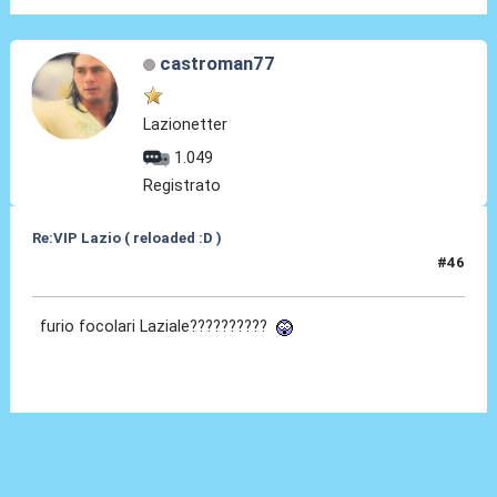
castroman77
Lazionetter
1.049
Registrato
Re:VIP Lazio ( reloaded :D )
#46
28 Giu 2010, 21:34
furio focolari Laziale??????????