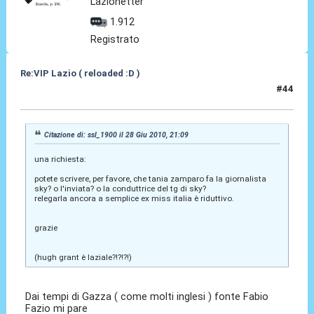
Lazionetter
1.912
Registrato
Re:VIP Lazio ( reloaded :D )
#44
28 Giu 2010, 21:11
Citazione di: ssl_1900 il 28 Giu 2010, 21:09
una richiesta:
potete scrivere, per favore, che tania zamparo fa la giornalista
sky? o l'inviata? o la conduttrice del tg di sky?
relegarla ancora a semplice ex miss italia è riduttivo.
grazie
(hugh grant è laziale?!?!?!)
Dai tempi di Gazza ( come molti inglesi ) fonte Fabio
Fazio mi pare