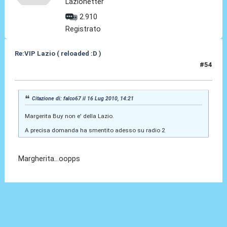
Lazionetter
2.910
Registrato
Re:VIP Lazio ( reloaded :D )
#54
16 Lug 2010, 14:22
Citazione di: falco67 il 16 Lug 2010, 14:21
Margerita Buy non e' della Lazio.
A precisa domanda ha smentito adesso su radio 2
Margherita...oopps