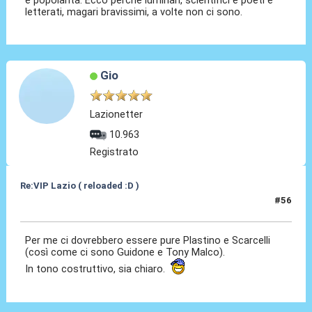
e popolarità. Ecco perchè luminari, scientifici e poeti e
letterati, magari bravissimi, a volte non ci sono.
Gio
Lazionetter
10.963
Registrato
Re:VIP Lazio ( reloaded :D )
#56
16 Lug 2010, 19:27
Per me ci dovrebbero essere pure Plastino e Scarcelli
(così come ci sono Guidone e Tony Malco).
In tono costruttivo, sia chiaro.