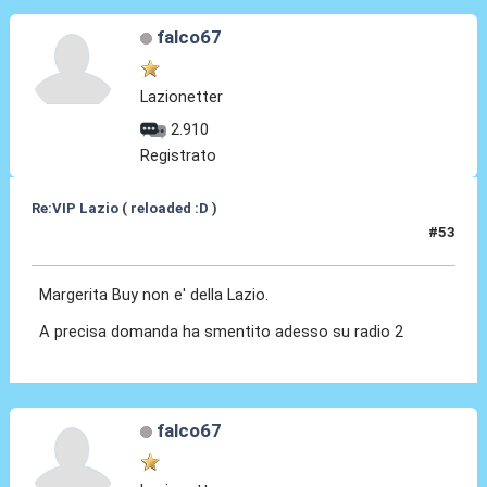
falco67
Lazionetter
2.910
Registrato
Re:VIP Lazio ( reloaded :D )
#53
16 Lug 2010, 14:21
Margerita Buy non e' della Lazio.
A precisa domanda ha smentito adesso su radio 2
falco67