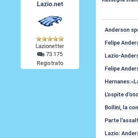
Lazio.net
22 Giu 2013, 07
Anderson spo
Felipe Anders
Lazionetter
73.175
Lazio-Anderso
Registrato
Felipe Anders
Hernanes:«La
L'ospite d'on
Bollini, la c
Parte l'assal
Lazio: Ander