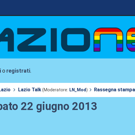
i
o
registrati
.
Lazio
Lazio Talk
Rassegna stampa 
(Moderatore:
LN_Mod
)
bato 22 giugno 2013