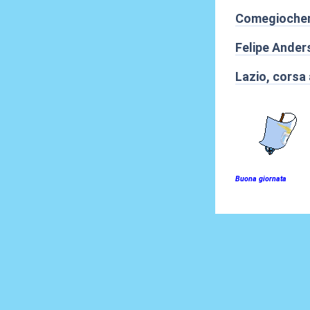
Comegiocherà
Felipe Ander
Lazio, corsa 
Buona giornata